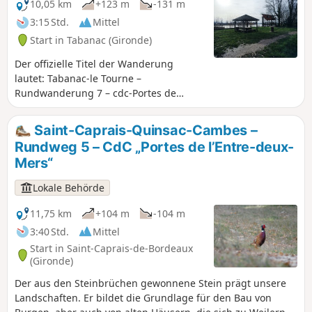
10,05 km
+123 m
-131 m
3:15 Std.
Mittel
Start in Tabanac (Gironde)
Der offizielle Titel der Wanderung
lautet: Tabanac-le Tourne –
Rundwanderung 7 – cdc-Portes de
l’Entre-deux-Mers Die Wanderung bietet
abwechslungsreiche Landschaften
Saint-Caprais-Quinsac-Cambes –
inmitten von Weinbergen, führt durch
Rundweg 5 – CdC „Portes de l’Entre-deux-
bewaldete Abschnitte und lässt Sie die
Mers“
Sumpfgebiete entdecken. Diese
Rundwanderung entführt Sie in eine
Lokale Behörde
lebendige Landschaft, in der man hinter
jeder Kurve von einem Steinbruch,
11,75 km
+104 m
-104 m
einem bemerkenswerten Baum oder
3:40 Std.
Mittel
einem Waschhaus überrascht wird.
Start in Saint-Caprais-de-Bordeaux
(Gironde)
Der aus den Steinbrüchen gewonnene Stein prägt unsere
Landschaften. Er bildet die Grundlage für den Bau von