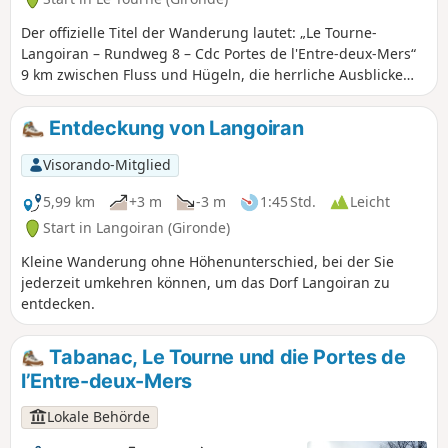
Der offizielle Titel der Wanderung lautet: „Le Tourne-
Langoiran – Rundweg 8 – Cdc Portes de l'Entre-deux-Mers“
9 km zwischen Fluss und Hügeln, die herrliche Ausblicke
auf die farbenfrohen Sümpfe bieten, die die Garonne
umschließen, während man durch die allgegenwärtigen
Entdeckung von Langoiran
Weinberge wandert. Man könnte sich in den Gassen dieser
beiden dicht bebauten Ortschaften verlieren, in denen das
Visorando-Mitglied
Wasser immer seinen Weg findet. Man folgt seinem Lauf
und stellt sich eine andere Geschichte vor; die von Dörfern,
5,99 km
+3 m
-3 m
1:45 Std.
Leicht
in denen sich das ganze Leben um den Fluss, seinen
Start in Langoiran (Gironde)
Handel und die Barken drehte.
Kleine Wanderung ohne Höhenunterschied, bei der Sie
jederzeit umkehren können, um das Dorf Langoiran zu
entdecken.
Tabanac, Le Tourne und die Portes de
l’Entre-deux-Mers
Lokale Behörde