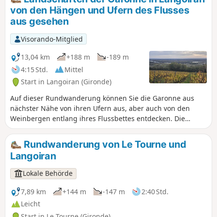
von den Hängen und Ufern des Flusses
aus gesehen
Visorando-Mitglied
13,04 km
+188 m
-189 m
4:15 Std.
Mittel
Start in Langoiran (Gironde)
Auf dieser Rundwanderung können Sie die Garonne aus
nächster Nähe von ihren Ufern aus, aber auch von den
Weinbergen entlang ihres Flussbettes entdecken. Die
Strecke ist ohne besondere Schwierigkeiten, weist jedoch
einige Höhenunterschiede auf. führt Sie zu den Ufern der
Rundwanderung von Le Tourne und
Garonne und einem ihrer kleinen Nebenflüsse (dem Grand
Langoiran
Estey). Nachdem Sie einen schönen, etwas steilen Weg
genommen haben, erreichen Sie die Hügel und kleinen
Lokale Behörde
kühlen Täler des Entre-Deux-Mers zwischen Weinbergen,
Eichenwäldern und Weiden. Von dort aus bieten sich Ihnen
7,89 km
+144 m
-147 m
2:40 Std.
mehrere Aussichtspunkte auf den Fluss und seine
Leicht
Schwemmebene.
Start in Le Tourne (Gironde)