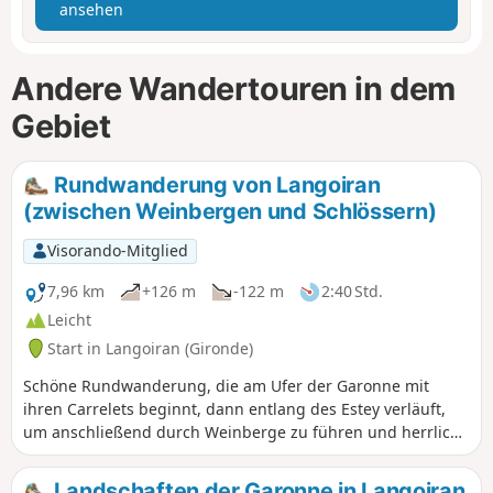
ansehen
Andere Wandertouren in dem
Gebiet
Rundwanderung von Langoiran
(zwischen Weinbergen und Schlössern)
Visorando-Mitglied
7,96 km
+126 m
-122 m
2:40 Std.
Leicht
Start in Langoiran (Gironde)
Schöne Rundwanderung, die am Ufer der Garonne mit
ihren Carrelets beginnt, dann entlang des Estey verläuft,
um anschließend durch Weinberge zu führen und herrliche
Aussichtspunkte zu erreichen, bevor sie zur
mittelalterlichen Burg von Haut-Langoiran führt.
Landschaften der Garonne in Langoiran