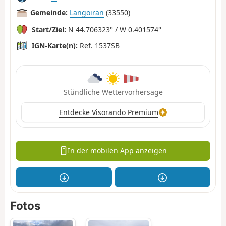
Gemeinde:
Langoiran
(33550)
Start/Ziel:
N 44.706323° / W 0.401574°
IGN-Karte(n):
Ref. 1537SB
Stündliche Wettervorhersage
Entdecke Visorando Premium
In der mobilen App anzeigen
Fotos