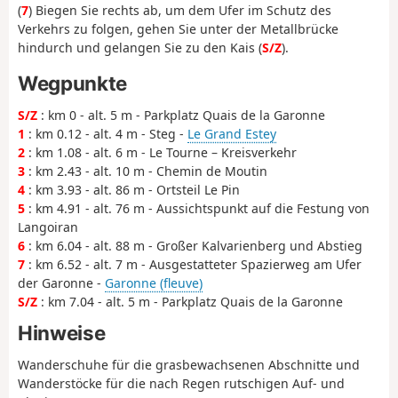
(
7
) Biegen Sie rechts ab, um dem Ufer im Schutz des
Verkehrs zu folgen, gehen Sie unter der Metallbrücke
hindurch und gelangen Sie zu den Kais (
S/Z
).
Wegpunkte
S/Z
: km 0 - alt. 5 m - Parkplatz Quais de la Garonne
1
: km 0.12 - alt. 4 m - Steg -
Le Grand Estey
2
: km 1.08 - alt. 6 m - Le Tourne – Kreisverkehr
3
: km 2.43 - alt. 10 m - Chemin de Moutin
4
: km 3.93 - alt. 86 m - Ortsteil Le Pin
5
: km 4.91 - alt. 76 m - Aussichtspunkt auf die Festung von
Langoiran
6
: km 6.04 - alt. 88 m - Großer Kalvarienberg und Abstieg
7
: km 6.52 - alt. 7 m - Ausgestatteter Spazierweg am Ufer
der Garonne -
Garonne (fleuve)
S/Z
: km 7.04 - alt. 5 m - Parkplatz Quais de la Garonne
Hinweise
Wanderschuhe für die grasbewachsenen Abschnitte und
Wanderstöcke für die nach Regen rutschigen Auf- und