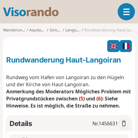
V
T
i
o
s
g
o
Wanderungen
Aquitanien
Gironde
Langoiran
Rundwanderung Haut-Langoiran
g
r
l
a
e
n
n
d
Rundwanderung Haut-Langoiran
a
o
v
i
Rundweg vom Hafen von Langoiran zu den Hügeln
g
und der Kirche von Haut-Langoiran.
a
Anmerkung des Moderators Mögliches Problem mit
t
Privatgrundstücken zwischen (
5
) und (
6
): Siehe
i
o
Hinweise. Es ist möglich, die Straße zu nehmen.
n
Details
Nr.
1456631