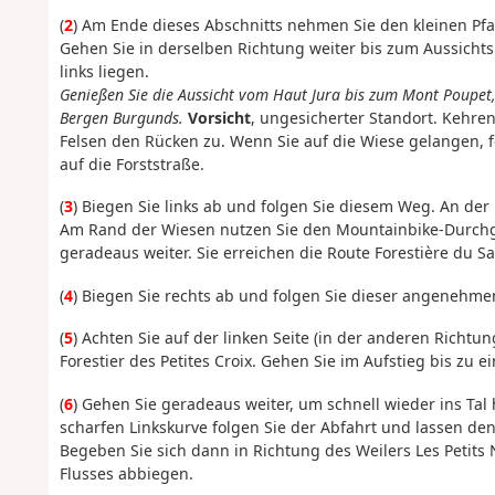
(
2
) Am Ende dieses Abschnitts nehmen Sie den kleinen Pfad 
Gehen Sie in derselben Richtung weiter bis zum Aussichts
links liegen.
Genießen Sie die Aussicht vom Haut Jura bis zum Mont Poupet,
Bergen Burgunds.
Vorsicht
, ungesicherter Standort. Kehre
Felsen den Rücken zu. Wenn Sie auf die Wiese gelangen, 
auf die Forststraße.
(
3
) Biegen Sie links ab und folgen Sie diesem Weg. An d
Am Rand der Wiesen nutzen Sie den Mountainbike-Durchg
geradeaus weiter. Sie erreichen die Route Forestière du S
(
4
) Biegen Sie rechts ab und folgen Sie dieser angenehme
(
5
) Achten Sie auf der linken Seite (in der anderen Richtu
Forestier des Petites Croix. Gehen Sie im Aufstieg bis zu e
(
6
) Gehen Sie geradeaus weiter, um schnell wieder ins Tal 
scharfen Linkskurve folgen Sie der Abfahrt und lassen den
Begeben Sie sich dann in Richtung des Weilers Les Petits 
Flusses abbiegen.