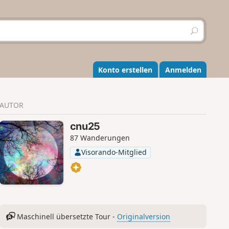
S
u
c
h
e
Konto erstellen
Anmelden
n
AUTOR
cnu25
87 Wanderungen
Visorando-Mitglied
Maschinell übersetzte Tour -
Originalversion