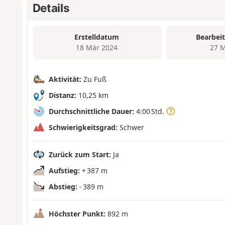
Details
Erstelldatum
Bearbei
18 Mär 2024
27 M
Aktivität:
Zu Fuß
Distanz:
10,25 km
Durchschnittliche Dauer:
4:00 Std.
Schwierigkeitsgrad:
Schwer
Zurück zum Start:
Ja
Aufstieg:
+ 387 m
Abstieg:
- 389 m
Höchster Punkt:
892 m