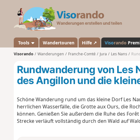
V
i
s
o
r
a
Tools
Wandertouren
Hilfe ↗
Viso
rando
Prem
n
Visorando
Wanderungen
Franche-Comté
Jura
Les Nans
Rundw
d
o
Rundwanderung von Les N
des Angillon und die klei
Schöne Wanderung rund um das kleine Dorf Les Nans,
herrlichen Wasserfälle, die Grotte aux Ours, die R
können. Genießen Sie außerdem die Ruhe des Forêt d
Strecke verläuft vollständig durch den Wald auf Wa