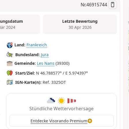
Nr.
46915744
tungsdatum
Letzte Bewertung
är 2024
30 Apr 2026
Land:
Frankreich
Bundesland:
Jura
Gemeinde:
Les Nans
(39300)
Start/Ziel:
N 46.788577° / E 5.974397°
IGN-Karte(n):
Ref. 3325OT
Stündliche Wettervorhersage
Entdecke Visorando Premium