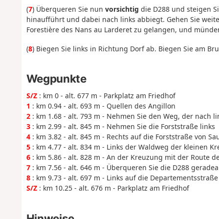
(
7
) Überqueren Sie nun
vorsichtig
die D288 und steigen Si
hinaufführt und dabei nach links abbiegt. Gehen Sie weit
Forestière des Nans au Larderet zu gelangen, und münden 
(
8
) Biegen Sie links in Richtung Dorf ab. Biegen Sie am B
Wegpunkte
S/Z
: km 0 - alt. 677 m - Parkplatz am Friedhof
1
: km 0.94 - alt. 693 m - Quellen des Angillon
2
: km 1.68 - alt. 793 m - Nehmen Sie den Weg, der nach li
3
: km 2.99 - alt. 845 m - Nehmen Sie die Forststraße links
4
: km 3.82 - alt. 845 m - Rechts auf die Forststraße von Sa
5
: km 4.77 - alt. 834 m - Links der Waldweg der kleinen K
6
: km 5.86 - alt. 828 m - An der Kreuzung mit der Route d
7
: km 7.56 - alt. 646 m - Überqueren Sie die D288 gerade
8
: km 9.73 - alt. 697 m - Links auf die Departementsstraße
S/Z
: km 10.25 - alt. 676 m - Parkplatz am Friedhof
Hinweise