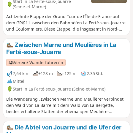
Start in La Ferté-sous-Jouarre
(Seine-et-Marne)
Achtzehnte Etappe der Grand Tour de l'Île-de-France auf
dem GR®11 zwischen den Bahnhöfen La Ferté-sous-Jouarre
und Coulommiers. Diese Etappe, die insgesamt in Nord-
Süd-Richtung verläuft, beginnt mit der Durchquerung der
Brie und gipfelt im Aufstieg zum Hügel von Doue, der das
Zwischen Marne und Meulières in La
Plateau überragt. Sie verbindet auch die beiden Flüsse
Ferté-sous-Jouarre
namens Morin, den Petit im Norden und den Grand im
Süden.
Verein/ Wanderführer/in
7,64 km
+128 m
-125 m
2:35 Std.
Mittel
Start in La Ferté-sous-Jouarre (Seine-et-Marne)
Die Wanderung „zwischen Marne und Meulière“ verbindet
den Wald von La Barre mit dem Wald von La Bergette,
beides erhaltene Stätten der ehemaligen Meulière-
Steinbrüche, die den Reichtum von La Ferté-sous-Jouarre
begründeten.
Die Abtei von Jouarre und die Ufer der