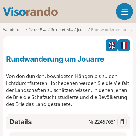
V
T
i
o
s
g
o
Wanderungen
Ile-de-France
Seine-et-Marne
Jouarre
Rundwanderung um Jouarre
g
r
l
a
e
n
n
d
Rundwanderung um Jouarre
a
o
v
i
Von den dunklen, bewaldeten Hängen bis zu den
g
lichtdurchfluteten Hochebenen werden Sie die Vielfalt
a
der Landschaften zu schätzen wissen, in denen Jehan
t
de Brie die Schafzucht studierte und die Bevölkerung
i
o
des Brie das Land gestaltete.
n
Details
Nr.
22457631