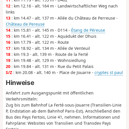
12
: km 12.16 - alt. 164 m - Landwirtschaftlicher Weg nach
links
13
: km 14.47 - alt. 137 m - Allée du Château de Perreuse -
Château de Pereuse
14
: km 15.81 - alt. 145 m - D114 -
Étang de Péreuse
15
: km 16.41 - alt. 122 m - Aquädukt der Dhuis
16
: km 17.79 - alt. 122 m - Route
17
: km 18.92 - alt. 134 m - Allée de Venteuil
18
: km 19.3 - alt. 139 m - Route de la Ferté
19
: km 19.48 - alt. 129 m - Wohnsiedlung
20
: km 19.84 - alt. 131 m - Rue du Petit Palais
S/Z
: km 20.08 - alt. 140 m - Place de Jouarre -
cryptes st paul
Hinweise
Anfahrt zum Ausgangspunkt mit öffentlichen
Verkehrsmitteln:
Zug bis zum Bahnhof La Ferté-sous-Jouarre (Transilien-Linie
P, Endstation ab dem Bahnhof Paris-Est). Anschließend den
Bus des Pays Fertois, Linie 41, nehmen. Informationen und
Fahrpläne: Websites von Transilien und Transdev Pays