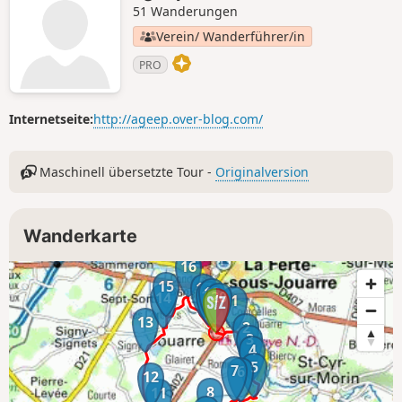
51 Wanderungen
Verein/ Wanderführer/in
PRO
Internetseite:
http://ageep.over-blog.com/
Maschinell übersetzte Tour -
Originalversion
Wanderkarte
16
15
17
19
18
20
14
1
13
2
3
4
5
7
6
12
8
11