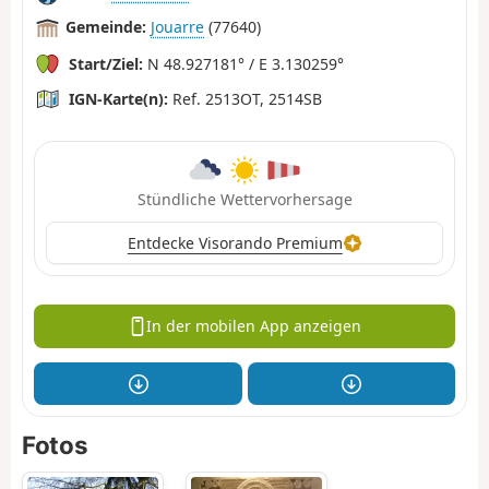
Gemeinde:
Jouarre
(77640)
Start/Ziel:
N 48.927181° / E 3.130259°
IGN-Karte(n):
Ref. 2513OT, 2514SB
Stündliche Wettervorhersage
Entdecke Visorando Premium
In der mobilen App anzeigen
Fotos