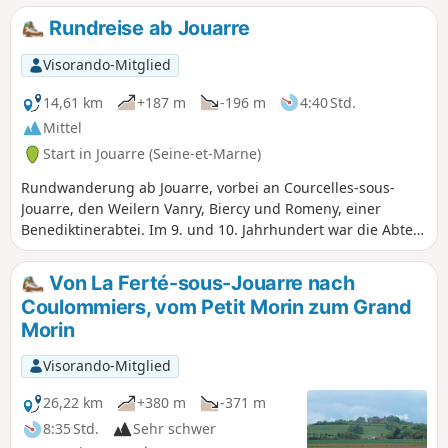
die Mühlsteine in die ganze Welt
Rundreise ab Jouarre
verschifft wurden.
Visorando-Mitglied
14,61 km
+187 m
-196 m
4:40 Std.
Mittel
Start in Jouarre (Seine-et-Marne)
Rundwanderung ab Jouarre, vorbei an Courcelles-sous-
Jouarre, den Weilern Vanry, Biercy und Romeny, einer
Benediktinerabtei. Im 9. und 10. Jahrhundert war die Abtei
ein bedeutendes Pilgerzentrum im Einflussbereich von
Aachen, der Hauptstadt des Reiches. Im 11. und 12.
Von La Ferté-sous-Jouarre nach
Jahrhundert entstand um das Kloster herum eine befestigte
Coulommiers, vom Petit Morin zum Grand
Siedlung, aus der die heutige Stadt Jouarre hervorging .
Morin
Visorando-Mitglied
26,22 km
+380 m
-371 m
8:35 Std.
Sehr schwer