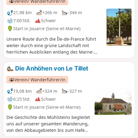
Verein/ Wanderführer/in
motorisierte Fahrzeuge wie Quads oder Geländewagen
verboten sind.
21,98 km
+266 m
-344 m
7:00 Std.
Schwer
Start in Jouarre (Seine-et-Marne)
Unsere Route durch die Île-de-France führt
weiter durch eine grüne Landschaft mit
herrlichen Ausblicken entlang des Marne-
Tals, geprägt von historischem und
religiösem Erbe.Saint-Colomban bevorzugte
Die Anhöhen von Le Tillet
auf seinem Weg ins Exil die einladenderen
Täler; er folgte der Marne und dann über
Verein/ Wanderführer/in
Reims in Richtung Metz; er setzte seine
Evangelisierungsarbeit im Maastal fort, vom
19,08 km
+324 m
-327 m
Rhein bis zum Bodensee, bevor er über die
6:25 Std.
Schwer
Alpenpässe nach Italien zurückkehrte und in
Start in Jouarre (Seine-et-Marne)
Bobbio Halt machte.
Die Geschichte des Mühlsteins begleitet
uns auf unserer gesamten Wanderung,
von den Abbaugebieten bis zum Hafen
von La Ferté-sous-Jouarre, von wo aus