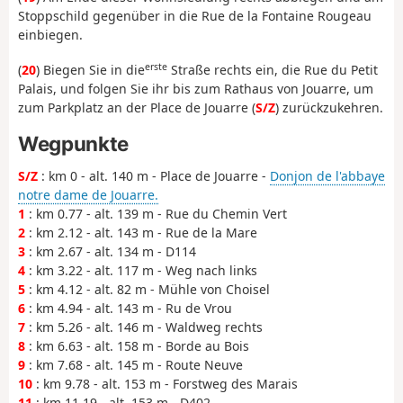
Stoppschild gegenüber in die Rue de la Fontaine Rougeau
einbiegen.
erste
(
20
) Biegen Sie in die
Straße rechts ein, die Rue du Petit
Palais, und folgen Sie ihr bis zum Rathaus von Jouarre, um
zum Parkplatz an der Place de Jouarre (
S/Z
) zurückzukehren.
Wegpunkte
S/Z
: km 0 - alt. 140 m - Place de Jouarre -
Donjon de l'abbaye
notre dame de Jouarre.
1
: km 0.77 - alt. 139 m - Rue du Chemin Vert
2
: km 2.12 - alt. 143 m - Rue de la Mare
3
: km 2.67 - alt. 134 m - D114
4
: km 3.22 - alt. 117 m - Weg nach links
5
: km 4.12 - alt. 82 m - Mühle von Choisel
6
: km 4.94 - alt. 143 m - Ru de Vrou
7
: km 5.26 - alt. 146 m - Waldweg rechts
8
: km 6.63 - alt. 158 m - Borde au Bois
9
: km 7.68 - alt. 145 m - Route Neuve
10
: km 9.78 - alt. 153 m - Forstweg des Marais
11
: km 11.19 - alt. 153 m - D402