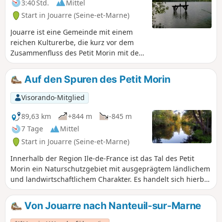
3:40 Std.
Mittel
Start in Jouarre (Seine-et-Marne)
Jouarre ist eine Gemeinde mit einem
reichen Kulturerbe, die kurz vor dem
Zusammenfluss des Petit Morin mit der
Marne über dem Fluss thront. Diese
Wanderung, die abwechselnd durch
Auf den Spuren des Petit Morin
Felder und Wälder führt, verläuft
entlang des Etang de Péreuse und
Visorando-Mitglied
bietet anschließend einen Weg mit
geringem Höhenunterschied auf dem
89,63 km
+844 m
-845 m
Damm des unterirdischen Aquädukts
7 Tage
Mittel
von La Dhuis. Schöne Ausblicke auf das
Start in Jouarre (Seine-et-Marne)
Marne-Tal und das Petit Morin-Tal.
Innerhalb der Region Ile-de-France ist das Tal des Petit
Morin ein Naturschutzgebiet mit ausgeprägtem ländlichem
und landwirtschaftlichem Charakter. Es handelt sich hierbei
nicht um eine Etappenwanderung im eigentlichen Sinne,
sondern um sieben Rundwanderungen mit einer Dauer von
Von Jouarre nach Nanteuil-sur-Marne
3 bis 4 Stunden, die über die kleinen Straßen dieses
reizvollen Tals und die Gemeindewege führen, auf denen