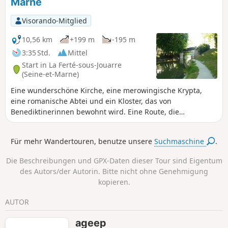
Marne
Visorando-Mitglied
10,56 km
+199 m
-195 m
3:35 Std.
Mittel
Start in La Ferté-sous-Jouarre
(Seine-et-Marne)
Eine wunderschöne Kirche, eine merowingische Krypta,
eine romanische Abtei und ein Kloster, das von
Benediktinerinnen bewohnt wird. Eine Route, die
niemanden unberührt lässt. Genießen Sie einige schöne
Ausblicke auf das Marne-Tal und La Ferté-sous-Jouarre.
Für mehr Wandertouren, benutze unsere
Suchmaschine
.
Die Beschreibungen und GPX-Daten dieser Tour sind Eigentum
des Autors/der Autorin. Bitte nicht ohne Genehmigung
kopieren.
AUTOR
ageep