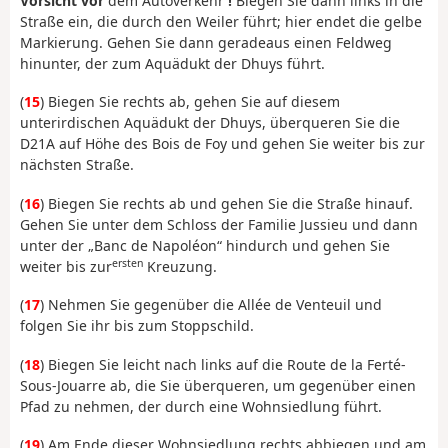
Vorsicht vor
dem Autoverkehr
!
Biegen Sie dann links in die
Straße ein, die durch den Weiler führt; hier endet die gelbe
Markierung. Gehen Sie dann geradeaus einen Feldweg
hinunter, der zum Aquädukt der Dhuys führt.
(
15
) Biegen Sie rechts ab, gehen Sie auf diesem
unterirdischen Aquädukt der Dhuys, überqueren Sie die
D21A auf Höhe des Bois de Foy und gehen Sie weiter bis zur
nächsten Straße.
(
16
) Biegen Sie rechts ab und gehen Sie die Straße hinauf.
Gehen Sie unter dem Schloss der Familie Jussieu und dann
unter der „Banc de Napoléon“ hindurch und gehen Sie
ersten
weiter bis zur
Kreuzung.
(
17
) Nehmen Sie gegenüber die Allée de Venteuil und
folgen Sie ihr bis zum Stoppschild.
(
18
) Biegen Sie leicht nach links auf die Route de la Ferté-
Sous-Jouarre ab, die Sie überqueren, um gegenüber einen
Pfad zu nehmen, der durch eine Wohnsiedlung führt.
(
19
) Am Ende dieser Wohnsiedlung rechts abbiegen und am