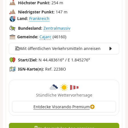
Höchster Punkt:
254 m
Niedrigster Punkt:
147 m
Land:
Frankreich
Bundesland:
Zentralmassiv
Gemeinde:
Cajarc
(46160)
Mit öffentlichen Verkehrsmitteln anreisen
Start/Ziel:
N 44.483616° / E 1.845276°
IGN-Karte(n):
Ref. 2238O
Stündliche Wettervorhersage
Entdecke Visorando Premium