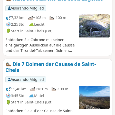
Visorando-Mitglied
7,32 km
+108 m
-100 m
2:25 Std.
Leicht
Start in Saint-Chels (Lot)
Entdecken Sie Cabrone mit seinen
einzigartigen Ausblicken auf die Causse
und das Tirondel-Tal, seinen Dolmen
und der Legende der Foun del lout.
Die 7 Dolmen der Causse de Saint-
Chels
Visorando-Mitglied
11,40 km
+181 m
-190 m
3:45 Std.
Mittel
Start in Saint-Chels (Lot)
Entdecken Sie auf der Causse de Saint-