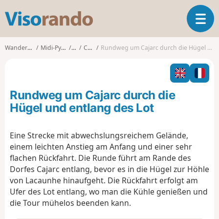
V
T
i
o
s
g
o
Wanderungen
Midi-Pyrénées
Lot
Cajarc
Rundweg um Cajarc durch die Hügel und entlang des Lot
g
r
l
a
e
n
n
d
Rundweg um Cajarc durch die
a
o
v
Hügel und entlang des Lot
i
g
Eine Strecke mit abwechslungsreichem Gelände,
a
einem leichten Anstieg am Anfang und einer sehr
t
i
flachen Rückfahrt. Die Runde führt am Rande des
o
Dorfes Cajarc entlang, bevor es in die Hügel zur Höhle
n
von Lacaunhe hinaufgeht. Die Rückfahrt erfolgt am
Ufer des Lot entlang, wo man die Kühle genießen und
die Tour mühelos beenden kann.