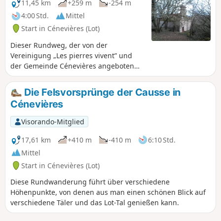
11,45 km
+259 m
-254 m
4:00 Std.
Mittel
Start in Cénevières (Lot)
Dieser Rundweg, der von der
Vereinigung „Les pierres vivent” und
der Gemeinde Cénevières angeboten
wird, führt vom Tal zur Hochebene, mal
über kleine Naturpfade, mal über
Die Felsvorsprünge der Causse in
breitere Wege und nur selten über
Cénevières
Straßen. Entlang des Weges entdecken
Sie: Brunnen, Caselles, Taubenschlag,
Visorando-Mitglied
Kapelle und Waschhäuser sowie die
Quelle Trou Madame und das Schloss,
17,61 km
+410 m
-410 m
6:10 Std.
das besichtigt werden kann.
Mittel
Start in Cénevières (Lot)
Diese Rundwanderung führt über verschiedene
Höhenpunkte, von denen aus man einen schönen Blick auf
verschiedene Täler und das Lot-Tal genießen kann.