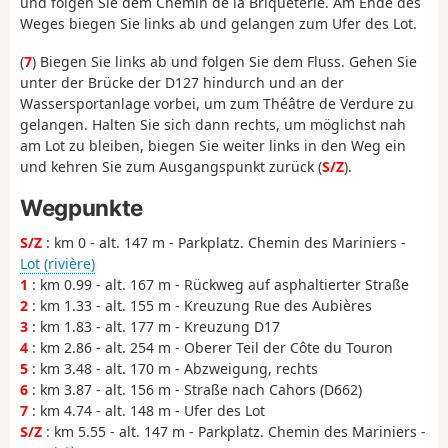
und folgen Sie dem Chemin de la Briqueterie. Am Ende des
Weges biegen Sie links ab und gelangen zum Ufer des Lot.
(
7
) Biegen Sie links ab und folgen Sie dem Fluss. Gehen Sie
unter der Brücke der D127 hindurch und an der
Wassersportanlage vorbei, um zum Théâtre de Verdure zu
gelangen. Halten Sie sich dann rechts, um möglichst nah
am Lot zu bleiben, biegen Sie weiter links in den Weg ein
und kehren Sie zum Ausgangspunkt zurück (
S/Z
).
Wegpunkte
S/Z
: km 0 - alt. 147 m - Parkplatz. Chemin des Mariniers -
Lot (rivière)
1
: km 0.99 - alt. 167 m - Rückweg auf asphaltierter Straße
2
: km 1.33 - alt. 155 m - Kreuzung Rue des Aubières
3
: km 1.83 - alt. 177 m - Kreuzung D17
4
: km 2.86 - alt. 254 m - Oberer Teil der Côte du Touron
5
: km 3.48 - alt. 170 m - Abzweigung, rechts
6
: km 3.87 - alt. 156 m - Straße nach Cahors (D662)
7
: km 4.74 - alt. 148 m - Ufer des Lot
S/Z
: km 5.55 - alt. 147 m - Parkplatz. Chemin des Mariniers -