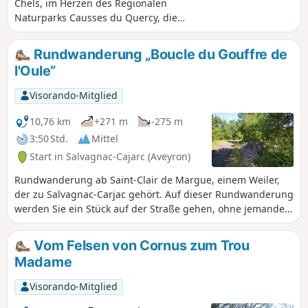
Chels, im Herzen des Regionalen
Naturparks Causses du Quercy, die
Dolmen-Wanderung.
Rundwanderung „Boucle du Gouffre de
l'Oule”
Visorando-Mitglied
10,76 km
+271 m
-275 m
3:50 Std.
Mittel
Start in Salvagnac-Cajarc (Aveyron)
Rundwanderung ab Saint-Clair de Margue, einem Weiler,
der zu Salvagnac-Carjac gehört. Auf dieser Rundwanderung
werden Sie ein Stück auf der Straße gehen, ohne jemandem
zu begegnen. Sie werden Wege zwischen kleinen Mauern
nehmen, die die Parzellen begrenzen. Sie werden auf
Vom Felsen von Cornus zum Trou
beiden Seiten wunderschöne Landschaften sehen. Sie
Madame
werden sehr oft im Schatten sein, aber auf anderen
Abschnitten auch in der Sonne. Sie entdecken die Gouffre
Visorando-Mitglied
de l'Oule.