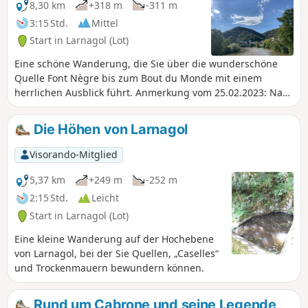
8,30 km
+318 m
-311 m
3:15 Std.
Mittel
Start in Larnagol (Lot)
Eine schöne Wanderung, die Sie über die wunderschöne
Quelle Font Nègre bis zum Bout du Monde mit einem
herrlichen Ausblick führt. Anmerkung vom 25.02.2023: Nach
der Veräußerung des Gemeindewegs, der links um das
Gehöft Castanet herumführte, wurde ein neuer
Die Höhen von Larnagol
Gemeindeweg angelegt. Er führt rechts um das Gehöft
herum und ist nun korrekt ausgeschildert. Die
Visorando-Mitglied
Beschreibung wurde entsprechend geändert.
5,37 km
+249 m
-252 m
2:15 Std.
Leicht
Start in Larnagol (Lot)
Eine kleine Wanderung auf der Hochebene
von Larnagol, bei der Sie Quellen, „Caselles“
und Trockenmauern bewundern können.
Rund um Cabrone und seine Legende