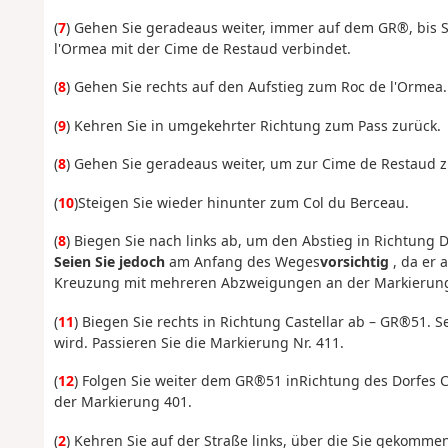
(
7
) Gehen Sie geradeaus weiter, immer auf dem GR®, bis 
l'Ormea mit der Cime de Restaud verbindet.
(
8
)
Gehen Sie rechts auf den Aufstieg zum
Roc de l'Ormea.
(
9
) Kehren Sie in umgekehrter Richtung zum Pass zurück.
(
8
) Gehen Sie geradeaus weiter, um zur Cime de Restaud 
(
10
)
Steigen Sie wieder hinunter zum Col du Berceau.
(
8
) Biegen Sie nach links ab, um den Abstieg in Richtung D
Seien Sie jedoch
am Anfang des Weges
vorsichtig
, da er 
Kreuzung mit mehreren Abzweigungen an der Markierung 
(
11
) Biegen Sie rechts in Richtung Castellar ab –
GR®51
. S
wird. Passieren Sie die Markierung Nr. 411.
(
12
)
Folgen Sie weiter dem
GR®51 in
Richtung des Dorfes C
der Markierung 401.
(
2
) Kehren Sie auf der Straße links, über die Sie gekomm