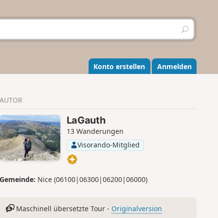
S
u
c
h
e
Konto erstellen
Anmelden
n
AUTOR
LaGauth
13 Wanderungen
Visorando-Mitglied
Gemeinde:
Nice (06100|06300|06200|06000)
Maschinell übersetzte Tour -
Originalversion