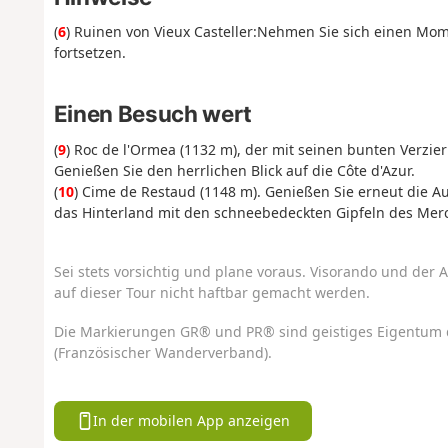
(
6
) Ruinen von Vieux Casteller:
Nehmen Sie sich einen Mome
fortsetzen.
Einen Besuch wert
(
9
) Roc de l'Ormea (1132 m), der mit seinen bunten Verzie
Genießen Sie den herrlichen Blick auf die Côte d'Azur.
(
10
) Cime de Restaud (1148 m). Genießen Sie erneut die Au
das Hinterland mit den schneebedeckten Gipfeln des Me
Sei stets vorsichtig und plane voraus. Visorando und der A
auf dieser Tour nicht haftbar gemacht werden.
Die Markierungen GR® und PR® sind geistiges Eigentum 
(Französischer Wanderverband).
In der mobilen App anzeigen