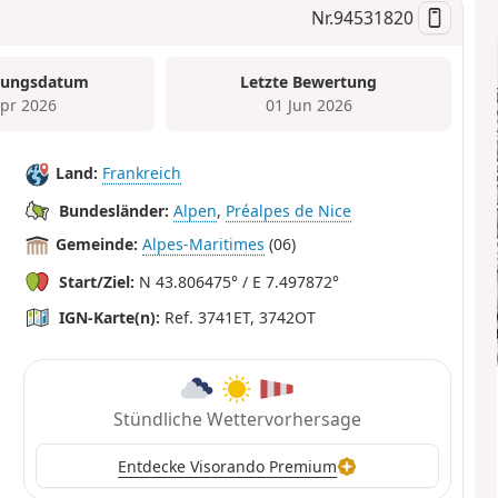
Nr.
94531820
tungsdatum
Letzte Bewertung
Apr 2026
01 Jun 2026
Land:
Frankreich
Bundesländer:
Alpen
,
Préalpes de Nice
Gemeinde:
Alpes-Maritimes
(06)
Start/Ziel:
N 43.806475° / E 7.497872°
IGN-Karte(n):
Ref. 3741ET, 3742OT
Stündliche Wettervorhersage
Entdecke Visorando Premium