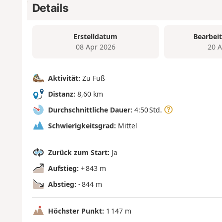
Details
Erstelldatum
Bearbei
08 Apr 2026
20 
Aktivität:
Zu Fuß
Distanz:
8,60 km
Durchschnittliche Dauer:
4:50 Std.
Schwierigkeitsgrad:
Mittel
Zurück zum Start:
Ja
Aufstieg:
+ 843 m
Abstieg:
- 844 m
Höchster Punkt:
1 147 m