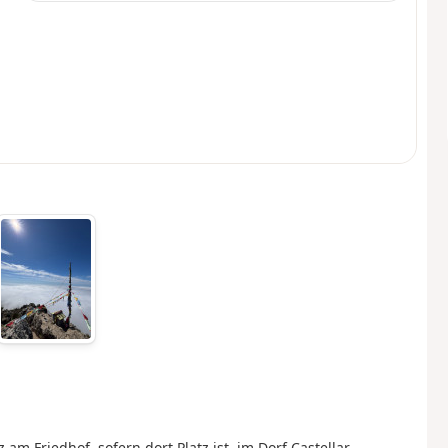
am Friedhof, sofern dort Platz ist, im Dorf Castellar.