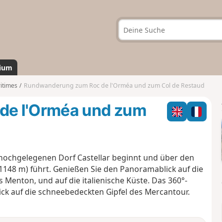
ium
itimes
Rundwanderung zum Roc de l'Orméa und zum Col de Restaud
de l'Orméa und zum
hochgelegenen Dorf Castellar beginnt und über den
148 m) führt. Genießen Sie den Panoramablick auf die
s Menton, und auf
die italienische Küste. Das 360°-
k auf die schneebedeckten Gipfel des Mercantour.