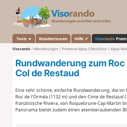
V
i
s
o
r
a
Tools
Wandertouren
Hilfe ↗
Viso
rando
Prem
n
Visorando
Wanderungen
Provence-Alpes-Côte d'Azur
Alpes-Mar
d
o
Rundwanderung zum Roc 
Col de Restaud
Eine sehr schöne, einfache Rundwanderung, die im 
Roc de l'Orméa (1132 m) und den Cime de Restaud (1
französische Riviera, von
Roquebrune-Cap-Martin bi
Panorama bietet zudem einen atemberaubenden Blic