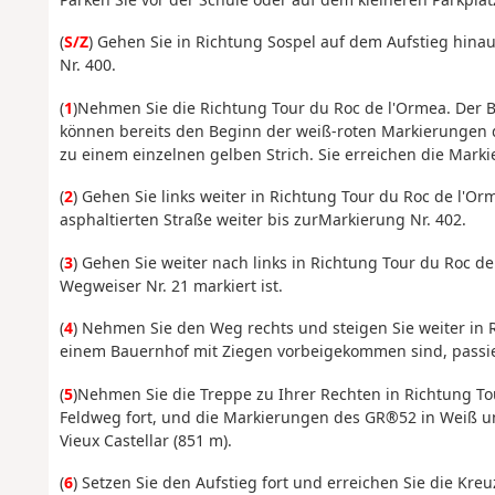
(
S/Z
)
Gehen Sie in Richtung Sospel auf dem Aufstieg hinau
Nr. 400.
(
1
)
Nehmen Sie die Richtung Tour du Roc de l'Ormea. Der Beg
können bereits den Beginn der weiß-roten Markierungen
zu einem einzelnen gelben Strich. Sie erreichen die Marki
(
2
)
Gehen Sie links weiter in Richtung Tour du Roc de l'O
asphaltierten Straße weiter bis zur
Markierung Nr. 402.
(
3
) Gehen Sie weiter nach links in Richtung Tour du Roc d
Wegweiser Nr. 21 markiert ist.
(
4
)
Nehmen Sie den Weg rechts und steigen Sie weiter in
einem Bauernhof mit Ziegen vorbeigekommen sind, passier
(
5
)
Nehmen Sie die Treppe zu Ihrer Rechten in Richtung
To
Feldweg
fort
, und die Markierungen des
GR®52 in Weiß un
Vieux Castellar (851 m).
(
6
) Setzen Sie den Aufstieg fort und erreichen Sie die Kre