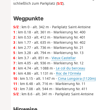
schließlich zum Parkplatz (
S/Z
).
Wegpunkte
S/Z
: km 0 - alt. 342 m - Parkplatz Saint-Antoine
1
: km 0.18 - alt. 361 m - Markierung Nr. 400
2
: km 0.53 - alt. 412 m - Markierung Nr. 401
3
: km 1.77 - alt. 635 m - Markierung Nr. 402
4
: km 2.77 - alt. 736 m - Markierung Nr. 21
5
: km 3.28 - alt. 794 m - Markierung Nr. 13
6
: km 3.7 - alt. 851 m -
Vieux Castellar
7
: km 4.05 - alt. 936 m - Markierung Nr. 12
8
: km 4.74 - alt. 1 088 m -
Le col du berceau
9
: km 4.86 - alt. 1 131 m -
Roc de l'Orméa
10
: km 5.15 - alt. 1 147 m -
Cima Longoira (1120m)
11
: km 6.48 - alt. 716 m - Markierung Nr. 11
12
: km 7.08 - alt. 544 m - Markierung Nr. 411
S/Z
: km 8.6 - alt. 341 m - Parkplatz Saint-Antoine
Hinweise