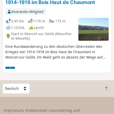
1914-1918 im Bois Haut de Chaumont
Visorando-Mitglied
2,45 km
+176 m
-175 m
1:10 Std.
Leicht
Start in Moncel-sur-Seille (Meurthe-
et-Moselle)
Eine Rundwanderung zu den deutschen Überresten des
Krieges von 1914-1918 im Bois Haut de Chaumont in
Moncel-sur-Seille. Im Wald geht es abseits der Wege auf
der Suche nach Überresten. Diese Wanderung sollte
vorzugsweise mit einem GPS-Gerät oder einem guten
Orientierungssinn unternommen werden. Möglicherweise
gibt es noch weitere, bisher unentdeckte Überreste: Wenn
Sie weitere finden, posten Sie bitte die Fotos und senden
W
Sie mir die GPS-Koordinaten, um diese Wanderung zu
Z
ä
vervollständigen.
u
h
r
l
ü
e
Impressum, Endbenutzer-Lizenzvertrag und
c
e