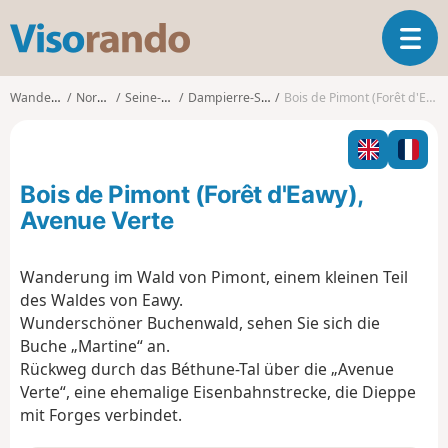
V
T
i
o
s
g
o
Wanderungen
Normandie
Seine-Maritime
Dampierre-Saint-Nicolas
Bois de Pimont (Forêt d'Eawy), Avenue Verte
g
r
l
a
e
n
n
d
Bois de Pimont (Forêt d'Eawy),
a
o
v
Avenue Verte
i
g
Wanderung im Wald von Pimont, einem kleinen Teil
a
des Waldes von Eawy.
t
i
Wunderschöner Buchenwald, sehen Sie sich die
o
Buche „Martine“ an.
n
Rückweg durch das Béthune-Tal über die „Avenue
Verte“, eine ehemalige Eisenbahnstrecke, die Dieppe
mit Forges verbindet.