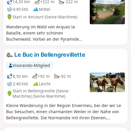
14,33 km
+222 m
-222 m
4:45 Std.
Mittel
Start in Ancourt (Seine-Maritime)
Wanderung im Wald von Arques la
Bataille, einem sehr schönen
Buchenwald. Vorbei an der Pyramide
oder dem Obelisken Saint-Étienne, um
das herrliche Panorama des Arques-Tals
Le Buc in Bellengrevillette
zu genießen. Ein Teil des Weges wird
nicht mehr gepflegt, siehe Artikel in den
Visorando-Mitglied
Dieppoises-Infos In der Zwischenzeit
schlage ich Ihnen eine Variante vor, die
8,50 km
+92 m
-92 m
am Punkt (11) beginnt.
2:40 Std.
Leicht
Start in Bellengreville (Seine-
Maritime) (Seine-Maritime)
Kleine Wanderung in der Region Envermeu, bei der wir Le
Buc besuchen, einen charmanten Weiler in der Nähe von
Bellengrevillette. Die Normandie mit ihren Ebenen,
Wäldern, Kühen, Pferden und Ponys.