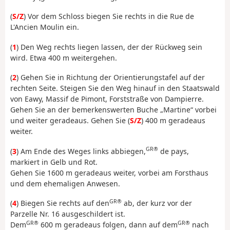
(
S/Z
) Vor dem Schloss biegen Sie rechts in die Rue de
L'Ancien Moulin ein.
(
1
) Den Weg rechts liegen lassen, der der Rückweg sein
wird. Etwa 400 m weitergehen.
(
2
) Gehen Sie in Richtung der Orientierungstafel auf der
rechten Seite. Steigen Sie den Weg hinauf in den Staatswald
von Eawy, Massif de Pimont, Forststraße von Dampierre.
Gehen Sie an der bemerkenswerten Buche „Martine“ vorbei
und weiter geradeaus. Gehen Sie (
S/Z
) 400 m geradeaus
weiter.
GR®
(
3
) Am Ende des Weges links abbiegen,
de pays,
markiert in Gelb und Rot.
Gehen Sie 1600 m geradeaus weiter, vorbei am Forsthaus
und dem ehemaligen Anwesen.
GR®
(
4
) Biegen Sie rechts auf den
ab, der kurz vor der
Parzelle Nr. 16 ausgeschildert ist.
GR®
GR®
Dem
600 m geradeaus folgen, dann auf dem
nach