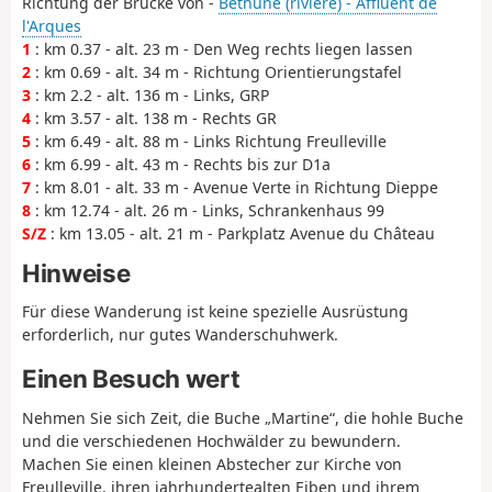
Richtung der Brücke von -
Béthune (rivière) - Affluent de
l'Arques
1
: km 0.37 - alt. 23 m - Den Weg rechts liegen lassen
2
: km 0.69 - alt. 34 m - Richtung Orientierungstafel
3
: km 2.2 - alt. 136 m - Links, GRP
4
: km 3.57 - alt. 138 m - Rechts GR
5
: km 6.49 - alt. 88 m - Links Richtung Freulleville
6
: km 6.99 - alt. 43 m - Rechts bis zur D1a
7
: km 8.01 - alt. 33 m - Avenue Verte in Richtung Dieppe
8
: km 12.74 - alt. 26 m - Links, Schrankenhaus 99
S/Z
: km 13.05 - alt. 21 m - Parkplatz Avenue du Château
Hinweise
Für diese Wanderung ist keine spezielle Ausrüstung
erforderlich, nur gutes Wanderschuhwerk.
Einen Besuch wert
Nehmen Sie sich Zeit, die Buche „Martine“, die hohle Buche
und die verschiedenen Hochwälder zu bewundern.
Machen Sie einen kleinen Abstecher zur Kirche von
Freulleville, ihren jahrhundertealten Eiben und ihrem