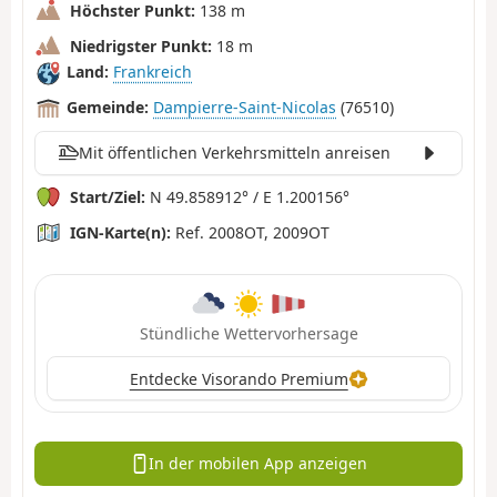
Höchster Punkt:
138 m
Niedrigster Punkt:
18 m
Land:
Frankreich
Gemeinde:
Dampierre-Saint-Nicolas
(76510)
Mit öffentlichen Verkehrsmitteln anreisen
Start/Ziel:
N 49.858912° / E 1.200156°
IGN-Karte(n):
Ref. 2008OT, 2009OT
Stündliche Wettervorhersage
Entdecke Visorando Premium
In der mobilen App anzeigen