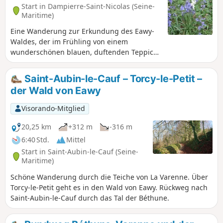
Start in Dampierre-Saint-Nicolas (Seine-
Maritime)
Eine Wanderung zur Erkundung des Eawy-
Waldes, der im Frühling von einem
wunderschönen blauen, duftenden Teppich
aus Hyazinthen bedeckt ist. Unbedingt
unternehmen, bevor forstwirtschaftliche
Saint-Aubin-le-Cauf – Torcy-le-Petit –
Arbeiten die Flora dieses Waldabschnitts
der Wald von Eawy
verändern.
Visorando-Mitglied
20,25 km
+312 m
-316 m
6:40 Std.
Mittel
Start in Saint-Aubin-le-Cauf (Seine-
Maritime)
Schöne Wanderung durch die Teiche von La Varenne. Über
Torcy-le-Petit geht es in den Wald von Eawy. Rückweg nach
Saint-Aubin-le-Cauf durch das Tal der Béthune.