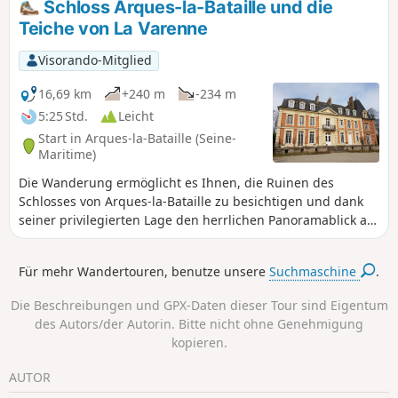
Schloss Arques-la-Bataille und die
Teiche von La Varenne
Visorando-Mitglied
16,69 km
+240 m
-234 m
5:25 Std.
Leicht
Start in Arques-la-Bataille (Seine-
Maritime)
Die Wanderung ermöglicht es Ihnen, die Ruinen des
Schlosses von Arques-la-Bataille zu besichtigen und dank
seiner privilegierten Lage den herrlichen Panoramablick auf
die drei umliegenden Täler zu genießen. Sie können das
kleine Dorf Martigny mit seinen schönen Häusern, seinem
Für mehr Wandertouren, benutze unsere
Suchmaschine
.
Priorat und seinen Flüssen besuchen. Die Wanderung
endet mit einem Besuch der Teiche von La Varenne und des
Die Beschreibungen und GPX-Daten dieser Tour sind Eigentum
Wassersportzentrums von Arques-la-Bataille.
des Autors/der Autorin. Bitte nicht ohne Genehmigung
kopieren.
AUTOR