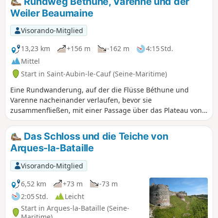
Rundweg Béthune, Varenne und der
Weiler Beaumaine
Visorando-Mitglied
13,23 km
+156 m
-162 m
4:15 Std.
Mittel
Start in Saint-Aubin-le-Cauf (Seine-Maritime)
Eine Rundwanderung, auf der die Flüsse Béthune und
Varenne nacheinander verlaufen, bevor sie
zusammenfließen, mit einer Passage über das Plateau von
Quévremont und Beaumaine.
Das Schloss und die Teiche von
Arques-la-Bataille
Visorando-Mitglied
6,52 km
+73 m
-73 m
2:05 Std.
Leicht
Start in Arques-la-Bataille (Seine-
Maritime)