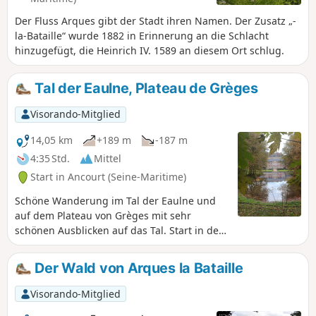
Der Fluss Arques gibt der Stadt ihren Namen. Der Zusatz „-
la-Bataille“ wurde 1882 in Erinnerung an die Schlacht
hinzugefügt, die Heinrich IV. 1589 an diesem Ort schlug.
Tal der Eaulne, Plateau de Grèges
Visorando-Mitglied
14,05 km
+189 m
-187 m
4:35 Std.
Mittel
Start in Ancourt (Seine-Maritime)
Schöne Wanderung im Tal der Eaulne und
auf dem Plateau von Grèges mit sehr
schönen Ausblicken auf das Tal. Start in der
Nähe der Mühle und des Flusses, Baden
möglich. Besichtigung von Ancourt und
Der Wald von Arques la Bataille
Martin Église. Durchquerung des
Staatswaldes von Arques.
Visorando-Mitglied