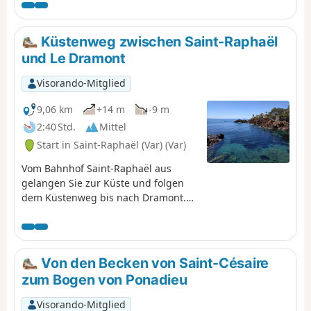
Praktische Informationen.
Küstenweg zwischen Saint-Raphaël
und Le Dramont
Visorando-Mitglied
9,06 km
+14 m
-9 m
2:40 Std.
Mittel
Start in Saint-Raphaël (Var) (Var)
Vom Bahnhof Saint-Raphaël aus
gelangen Sie zur Küste und folgen
dem Küstenweg bis nach Dramont.
Die rote Felsküste mit ihren kleinen
Buchten und schönen Sand- und
Kiesstränden sowie dem
türkisfarbenen Meer ist eine wahre
Von den Becken von Saint-Césaire
Augenweide. Achtung, dieser
zum Bogen von Ponadieu
Küstenweg ist kein richtiger Weg.
Man bewegt sich hauptsächlich auf
Visorando-Mitglied