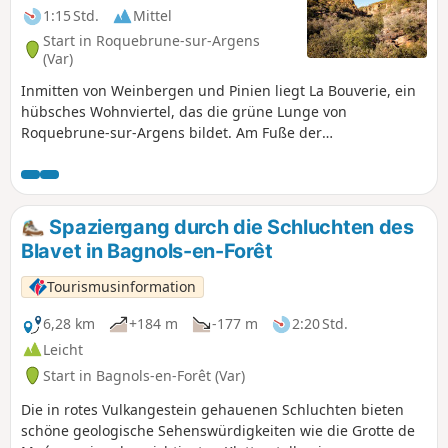
1:15 Std.
Mittel
Start in Roquebrune-sur-Argens
(Var)
Inmitten von Weinbergen und Pinien liegt La Bouverie, ein
hübsches Wohnviertel, das die grüne Lunge von
Roquebrune-sur-Argens bildet. Am Fuße der
majestätischen Gorges du Blavet, wo sich das rote Gestein
des Estérel zu steilen Klippen erhebt, führen Wanderwege
auf den Spuren des Homo Bouvérien. Archäologen haben
nämlich festgestellt, dass das Gebiet von Roquebrune-sur-
Spaziergang durch die Schluchten des
Argens in allen Epochen der Vorgeschichte kontinuierlich
Blavet in Bagnols-en-Forêt
bewohnt war. Die Höhlen von La Bouverie sind die ersten
Zeugnisse dafür.
Tourismusinformation
6,28 km
+184 m
-177 m
2:20 Std.
Leicht
Start in Bagnols-en-Forêt (Var)
Die in rotes Vulkangestein gehauenen Schluchten bieten
schöne geologische Sehenswürdigkeiten wie die Grotte de