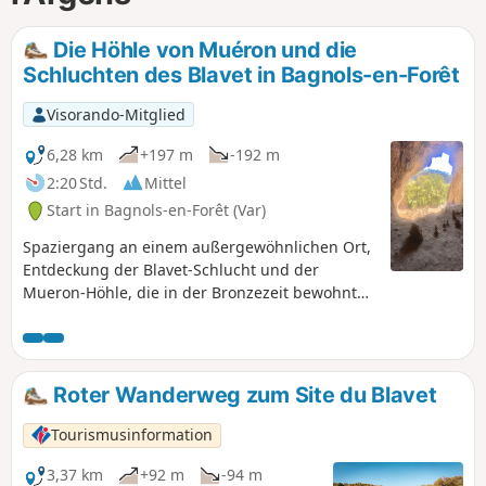
Die Höhle von Muéron und die
Schluchten des Blavet in Bagnols-en-Forêt
Visorando-Mitglied
6,28 km
+197 m
-192 m
2:20 Std.
Mittel
Start in Bagnols-en-Forêt (Var)
Spaziergang an einem außergewöhnlichen Ort,
Entdeckung der Blavet-Schlucht und der
Mueron-Höhle, die in der Bronzezeit bewohnt
war.Ideal im Sommer und in der
Zwischensaison, vermeiden Sie Zeiten mit
starkem Regen.
Roter Wanderweg zum Site du Blavet
Tourismusinformation
3,37 km
+92 m
-94 m