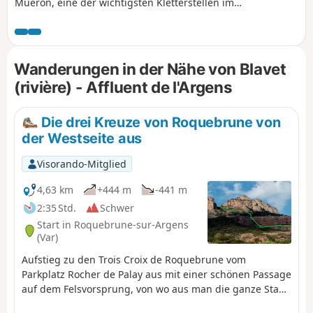
Muéron, eine der wichtigsten Kletterstellen im
Departement Var, die sich im Herzen dieser Wanderung
befindet. Am Fuße einer dieser zahlreichen Klippen
befindet sich die prähistorische Höhle von Muéron, die
bereits 10.000 v. Chr. bewohnt war. Von ihrem sehr breiten
Wanderungen in der Nähe von Blavet
Eingang aus dringt sie tief in den Felsen hinein und bietet
(rivière) - Affluent de l'Argens
auch heute noch Schutz vor Unwettern. Die Nähe zum Fluss
Blavet und zu den Wäldern (Brennstoffquelle), ihre Südlage
sowie ihr herrlicher Blick über das Tal ermöglichten es, die
Die drei Kreuze von Roquebrune von
wilden Herden zu verfolgen, und machten sie in der
der Westseite aus
Bronzezeit zu einem besonders attraktiven Lagerplatz.
Visorando-Mitglied
4,63 km
+444 m
-441 m
2:35 Std.
Schwer
Start in Roquebrune-sur-Argens
(Var)
Aufstieg zu den Trois Croix de Roquebrune vom
Parkplatz Rocher de Palay aus mit einer schönen Passage
auf dem Felsvorsprung, von wo aus man die ganze Stadt
und die gesamte Region überblicken kann. Siehe Kapitel: