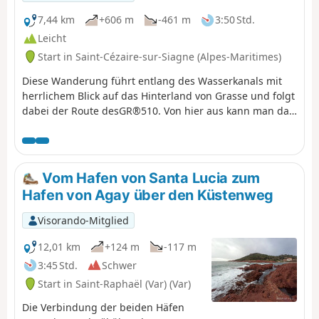
Felsen und mit Hilfe von Treppen
fort.
7,44 km
+606 m
-461 m
3:50 Std.
Leicht
Start in Saint-Cézaire-sur-Siagne (Alpes-Maritimes)
Diese Wanderung führt entlang des Wasserkanals mit
herrlichem Blick auf das Hinterland von Grasse und folgt
dabei der Route desGR®510. Von hier aus kann man das
Dorf Mons sehen. Achtung: Diese Wanderung ist keine
Rundwanderung; Sie müssen am Zielort Saint-Vallier-de-
Thiey ein Fahrzeug bereitstellen.
Vom Hafen von Santa Lucia zum
Hafen von Agay über den Küstenweg
Visorando-Mitglied
12,01 km
+124 m
-117 m
3:45 Std.
Schwer
Start in Saint-Raphaël (Var) (Var)
Die Verbindung der beiden Häfen