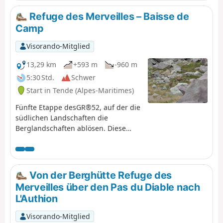
Aber Vorsicht, diese Gebiete werden
überwacht!
Refuge des Merveilles – Baisse de
Camp
Visorando-Mitglied
13,29 km
+593 m
-960 m
5:30 Std.
Schwer
Start in Tende (Alpes-Maritimes)
Fünfte Etappe desGR®52, auf der die
südlichen Landschaften die
Berglandschaften ablösen. Diese
Etappe ist aufgrund ihres
Höhenunterschieds anspruchsvoll
und folgt der ehemaligen
italienischen Grenze, wo Sie
Von der Berghütte Refuge des
zahlreiche militärische Überreste
Merveilles über den Pas du Diable nach
entdecken können. Insbesondere am
L'Authion
Authion, wo eine der letzten
Schlachten in Frankreich stattfand,
Visorando-Mitglied
bei der wenige Wochen vor dem