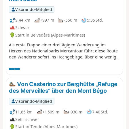
Visorando-Mitglied
9,44 km
+997 m
-556 m
5:35 Std.
Schwer
Start in Belvédère (Alpes-Maritimes)
Als erste Etappe einer dreitägigen Wanderung im
Herzen des Nationalparks Mercantour führt diese Route
den Wanderer sofort ins Hochgebirge, über eine wenig
frequentierte alpine Variante abseits des klassischen Pas
de l'Arpette. Auf dem Programm: gleichmäßiger Aufstieg
durch das Vallon des Verrairiers vom Gordolasque-Tal
aus, Überquerung des Pas du Trem (2477 m) am Fuße
Von Casterino zur Berghütte „Refuge
der mythischen Cime du Diable (2685 m), dann langer
des Merveilles“ über den Mont Bégo
Abstieg entlang einer Reihe von Gletscherseen – Lac du
Diable, Lac de la Muta, Lac du Trem, Lac Fourca – bis zum
Visorando-Mitglied
Lac Long Supérieur und zur Refuge des Merveilles (2130
m). Eine Route, die den geologischen Reichtum des
11,85 km
+1 509 m
-930 m
7:40 Std.
oberen Gordolasque-Tals, atemberaubende Ausblicke
Sehr schwer
auf den Authion, den Mont Capelet Supérieur und bei
Start in Tende (Alpes-Maritimes)