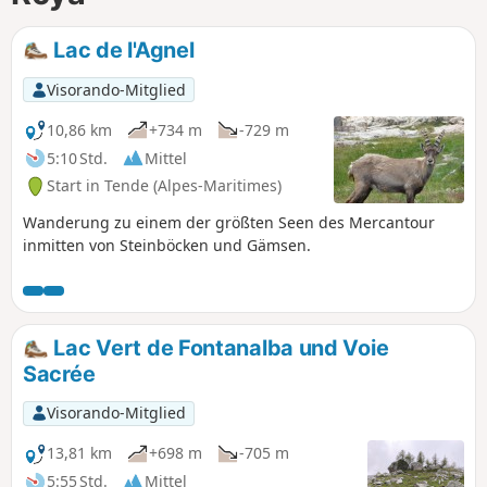
Lac de l'Agnel
Visorando-Mitglied
10,86 km
+734 m
-729 m
5:10 Std.
Mittel
Start in Tende (Alpes-Maritimes)
Wanderung zu einem der größten Seen des Mercantour
inmitten von Steinböcken und Gämsen.
Lac Vert de Fontanalba und Voie
Sacrée
Visorando-Mitglied
13,81 km
+698 m
-705 m
5:55 Std.
Mittel