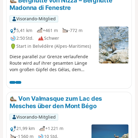
Berghütte von Nizza – Berghütte
Madonna di Fenestre
Visorando-Mitglied
5,41 km
+461 m
-772 m
2:50 Std.
Schwer
Start in Belvédère (Alpes-Maritimes)
Diese parallel zur Grenze verlaufende
Route wird auf ihrer gesamten Länge
vom großen Gipfel des Gélas, dem
höchsten Berg der Region, dominiert.
Von Valmasque zum Lac des
Mesches über den Mont Bégo
Visorando-Mitglied
21,99 km
+1 221 m
-1 560 m
10 Std.