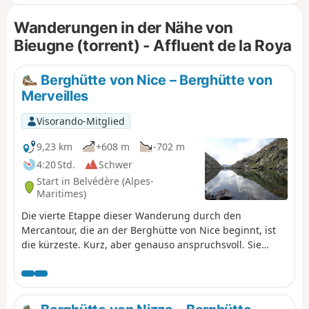
Wanderungen in der Nähe von
Bieugne (torrent) - Affluent de la Roya
Berghütte von Nice – Berghütte von
Merveilles
Visorando-Mitglied
9,23 km
+608 m
-702 m
4:20 Std.
Schwer
Start in Belvédère (Alpes-
Maritimes)
Die vierte Etappe dieser Wanderung durch den
Mercantour, die an der Berghütte von Nice beginnt, ist
die kürzeste. Kurz, aber genauso anspruchsvoll. Sie
passieren die Baisse du Basto, den höchsten Punkt
desGR®52. Sie gelangen zum Lac du Basto, dann folgt
der Aufstieg zur Baisse de la Valmasque, bevor es
hinunter ins Vallée des Merveilles geht.