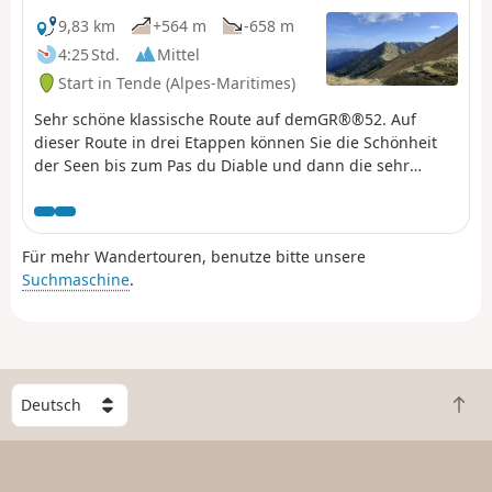
Waffenstillstand am 8. Mai 1945 273
9,83 km
+564 m
-658 m
französische Soldaten ums Leben
4:25 Std.
Mittel
kamen. Das Panorama dort ist
Start in Tende (Alpes-Maritimes)
fabelhaft.
Sehr schöne klassische Route auf demGR®®52. Auf
dieser Route in drei Etappen können Sie die Schönheit
der Seen bis zum Pas du Diable und dann die sehr
chaotische Landschaft am Fuße der Cime du Diable und
des Mont Capelet Supérieur genießen. Nach der Baisse
Cavaline gelangen Sie schließlich in eine mediterranere
Für mehr Wandertouren, benutze bitte unsere
Landschaft und entdecken das Authion-Massiv, einen
Suchmaschine
.
historischen Ort am Ende des Zweiten Weltkriegs.
W
Z
ä
u
h
r
l
ü
e