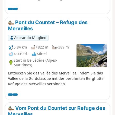
Felsgravuren im Naturpark und der „Voie Sacrée“, mit
Ziel an der Berghütte „Refuge des Merveilles“.
Pont du Countet – Refuge des
Merveilles
Visorando-Mitglied
5,84 km
+822 m
-389 m
4:00 Std.
Mittel
Start in Belvédère (Alpes-
Maritimes)
Entdecken Sie das Vallée des Merveilles, indem Sie das
Vallée de la Gordolasque mit der berühmten Berghütte
Refuge des Merveilles verbinden.
Vom Pont du Countet zur Refuge des
Merveilles