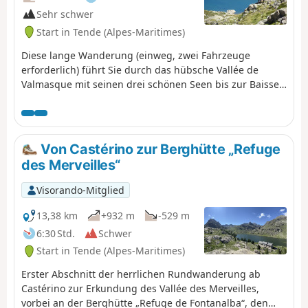
Sehr schwer
Start in Tende (Alpes-Maritimes)
Diese lange Wanderung (einweg, zwei Fahrzeuge
erforderlich) führt Sie durch das hübsche Vallée de
Valmasque mit seinen drei schönen Seen bis zur Baisse
oberhalb des Vallée des Merveilles, bevor Sie auf einem
teilweise steilen und etwas schwindelerregenden Weg
zum Gipfel des Mont Bégo aufsteigen, in einer Gegend,
in der man wunderschöne Steinböcke beobachten kann.
Von Castérino zur Berghütte „Refuge
Zum Abschluss folgt ein sehr langer Abstieg zu den Seen
des Merveilles“
rund um die Berghütte Refuge des Merveilles und dann
durch das Vallon de la Minière zum Lac des Mesches.
Visorando-Mitglied
13,38 km
+932 m
-529 m
6:30 Std.
Schwer
Start in Tende (Alpes-Maritimes)
Erster Abschnitt der herrlichen Rundwanderung ab
Castérino zur Erkundung des Vallée des Merveilles,
vorbei an der Berghütte „Refuge de Fontanalba“, den