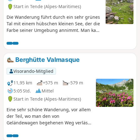
Start in Tende (Alpes-Maritimes)
Die Wanderung führt durch ein sehr grünes
Tal mit einem hübschen kleinen See, der die
Farbe seiner Umgebung annimmt. Man kann
die Piktogramme der Voie Sacrée (wie die im
Vallée des Merveilles) bewundern. Das
Ganze wird vom Mont Bégo überragt.
Berghütte Valmasque
Visorando-Mitglied
11,95 km
+575 m
-579 m
5:05 Std.
Mittel
Start in Tende (Alpes-Maritimes)
Eine sehr schöne Wanderung, vor allem
der Teil, wo man den von
Geländewagen begehenen Weg verlässt
und zu den Wasserfällen gelangt.