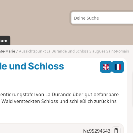
ium
nte-Marie
Aussichtspunkt La Durande und Schloss Siaugues Saint-Romain
de und Schloss
rientierungstafel von La Durande über gut befahrbare
ald versteckten Schloss und schließlich zurück ins
Nr.
95294543