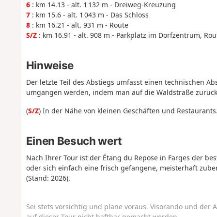
6
: km 14.13 - alt. 1 132 m - Dreiweg-Kreuzung
7
: km 15.6 - alt. 1 043 m - Das Schloss
8
: km 16.21 - alt. 931 m - Route
S/Z
: km 16.91 - alt. 908 m - Parkplatz im Dorfzentrum, Rou
Hinweise
Der letzte Teil des Abstiegs umfasst einen technischen Ab
umgangen werden, indem man auf die Waldstraße zurück
(
S/Z
) In der Nähe von kleinen Geschäften und Restaurants
Einen Besuch wert
Nach Ihrer Tour ist der Étang du Repose in Farges der bes
oder sich einfach eine frisch gefangene, meisterhaft zube
(Stand: 2026).
Sei stets vorsichtig und plane voraus. Visorando und der A
auf dieser Tour nicht haftbar gemacht werden.