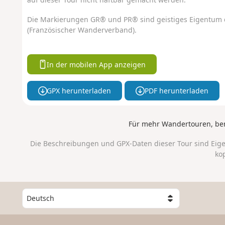
Die Markierungen GR® und PR® sind geistiges Eigentum 
(Französischer Wanderverband).
In der mobilen App anzeigen
GPX herunterladen
PDF herunterladen
Für mehr Wandertouren, be
Die Beschreibungen und GPX-Daten dieser Tour sind Eig
ko
W
ä
h
l