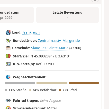
tungsdatum
Letzte Bewertung
Apr 2026
–
Land:
Frankreich
Bundesländer:
Zentralmassiv
,
Margeride
Gemeinde:
Siaugues-Sainte-Marie
(43300)
Start/Ziel:
N 45.093239° / E 3.6313°
IGN-Karte(n):
Ref. 2735O
Wegbeschaffenheit:
■
33% Straße
■
34% Befahrbar
■
33% Pfad
Fahrrad tragen:
Keine Angabe
Schwierigkeitsgrad:
Mittel