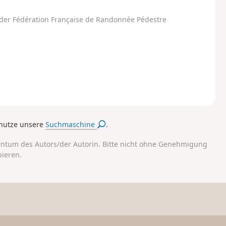
der Fédération Française de Randonnée Pédestre
nutze unsere
Suchmaschine
.
entum des Autors/der Autorin. Bitte nicht ohne Genehmigung
pieren.