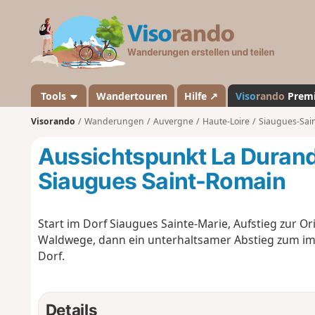
V
i
s
o
r
a
Tools
Wandertouren
Hilfe ↗
Viso
rando
Prem
n
Visorando
Wanderungen
Auvergne
Haute-Loire
Siaugues-Sai
d
o
Aussichtspunkt La Duran
Siaugues Saint-Romain
Start im Dorf Siaugues Sainte-Marie, Aufstieg zur O
Waldwege, dann ein unterhaltsamer Abstieg zum im W
Dorf.
Details