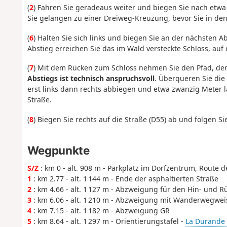
(
2
) Fahren Sie geradeaus weiter und biegen Sie nach etwa 
Sie gelangen zu einer Dreiweg-Kreuzung, bevor Sie in den
(
6
) Halten Sie sich links und biegen Sie an der nächsten 
Abstieg erreichen Sie das im Wald versteckte Schloss, auf
(
7
) Mit dem Rücken zum Schloss nehmen Sie den Pfad, der
Abstiegs ist technisch anspruchsvoll
. Überqueren Sie di
erst links dann rechts abbiegen und etwa zwanzig Meter l
Straße.
(
8
) Biegen Sie rechts auf die Straße (D55) ab und folgen Si
Wegpunkte
S/Z
: km 0 - alt. 908 m - Parkplatz im Dorfzentrum, Route d
1
: km 2.77 - alt. 1 144 m - Ende der asphaltierten Straße
2
: km 4.66 - alt. 1 127 m - Abzweigung für den Hin- und 
3
: km 6.06 - alt. 1 210 m - Abzweigung mit Wanderwegwei
4
: km 7.15 - alt. 1 182 m - Abzweigung GR
5
: km 8.64 - alt. 1 297 m - Orientierungstafel -
La Durande 