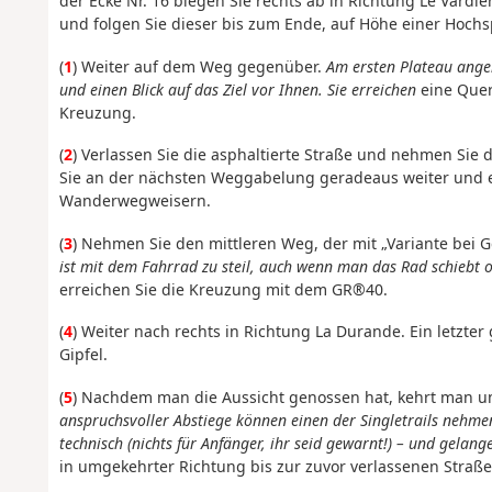
der Ecke Nr. 16 biegen Sie rechts ab in Richtung Le Vardi
und folgen Sie dieser bis zum Ende, auf Höhe einer Hoch
(
1
) Weiter auf dem Weg gegenüber.
Am ersten Plateau angek
und einen Blick auf das Ziel vor Ihnen. Sie erreichen
eine Que
Kreuzung.
(
2
) Verlassen Sie die asphaltierte Straße und nehmen Sie 
Sie an der nächsten Weggabelung geradeaus weiter und e
Wanderwegweisern.
(
3
) Nehmen Sie den mittleren Weg, der mit „Variante bei G
ist mit dem Fahrrad zu steil, auch wenn man das Rad schiebt o
erreichen Sie die Kreuzung mit dem GR®40.
(
4
) Weiter nach rechts in Richtung La Durande. Ein letzte
Gipfel.
(
5
) Nachdem man die Aussicht genossen hat, kehrt man u
anspruchsvoller Abstiege können einen der Singletrails nehme
technisch (nichts für Anfänger, ihr seid gewarnt!) – und gelang
in umgekehrter Richtung bis zur zuvor verlassenen Straße