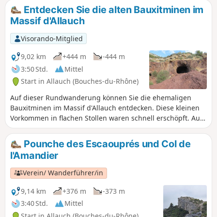
Entdecken Sie die alten Bauxitminen im
Massif d'Allauch
Visorando-Mitglied
9,02 km
+444 m
-444 m
3:50 Std.
Mittel
Start in Allauch (Bouches-du-Rhône)
Auf dieser Rundwanderung können Sie die ehemaligen
Bauxitminen im Massif d'Allauch entdecken. Diese kleinen
Vorkommen in flachen Stollen waren schnell erschöpft. Aus
Sicherheitsgründen ist der Eingang zu einigen Stollen
durch Gitter und Schutt versperrt. Überreste dieser
Pounche des Escaouprés und Col de
Bergwerke sind noch sichtbar. Auf dieser Tour können Sie
l'Amandier
auch die Baumes des Pestiférés, die Quelle Pichoun Ome,
die Tête Ronde und die Grande Tête Rouge entdecken.
Verein/ Wanderführer/in
9,14 km
+376 m
-373 m
3:40 Std.
Mittel
Start in Allauch (Bouches-du-Rhône)