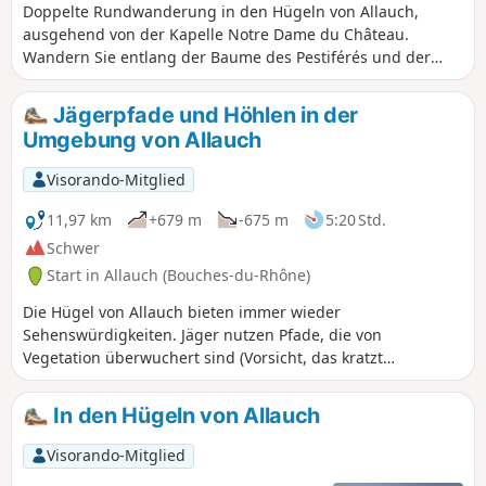
Doppelte Rundwanderung in den Hügeln von Allauch,
ausgehend von der Kapelle Notre Dame du Château.
Wandern Sie entlang der Baume des Pestiférés und der
Tête Ronde und machen Sie anschließend einen Aufstieg
zum Pic du Taoumé. Durchqueren Sie anschließend das
Jägerpfade und Höhlen in der
Vallon des Escaouprés und beginnen Sie den Aufstieg zum
Umgebung von Allauch
Gipfel der Grande Tête Rouge und dann zur Pounche des
Escaouprés. Rückkehr über einen ehemaligen
Visorando-Mitglied
Bauxitsteinbruch am Fuße der Petite Tête Rouge.
11,97 km
+679 m
-675 m
5:20 Std.
Schwer
Start in Allauch (Bouches-du-Rhône)
Die Hügel von Allauch bieten immer wieder
Sehenswürdigkeiten. Jäger nutzen Pfade, die von
Vegetation überwuchert sind (Vorsicht, das kratzt
ziemlich...). Die Höhlen sind Rätsel, insbesondere die Höhle
„Étoile” (sehr langer Gang). Wie immer lohnt sich der
In den Hügeln von Allauch
Aufstieg zur Grande Tête Rouge wegen der Aussicht auf
Marseille. Der Weg durch das Bachbett ist sehr angenehm
Visorando-Mitglied
und in diesem Abschnitt gut begehbar. Entlang der