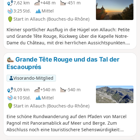
gesamten Strecke gibt es Quellen zu entdecken.
7,62 km
+448 m
-451 m
3:25 Std.
Mittel
Start in Allauch (Bouches-du-Rhône)
Kleiner sportlicher Ausflug in die Hügel von Allauch: Petite
und Grande Tête Rouge, Rückweg über die Kapelle Notre-
Dame du Château, mit drei herrlichen Aussichtspunkten.
Zum Abschluss ein kurzer Spaziergang durch das Dorf
Allauch.
Grande Tête Rouge und das Tal der
Escaouprés
Visorando-Mitglied
9,09 km
+540 m
-540 m
4:10 Std.
Mittel
Start in Allauch (Bouches-du-Rhône)
Eine schöne Rundwanderung auf den Pfaden von Marcel
Pagnol mit Panoramablick auf Meer und Berge. Zum
Abschluss noch eine touristischere Sehenswürdigkeit:
Allauch und seine kleine Kapelle „Notre-Dame du Château“.