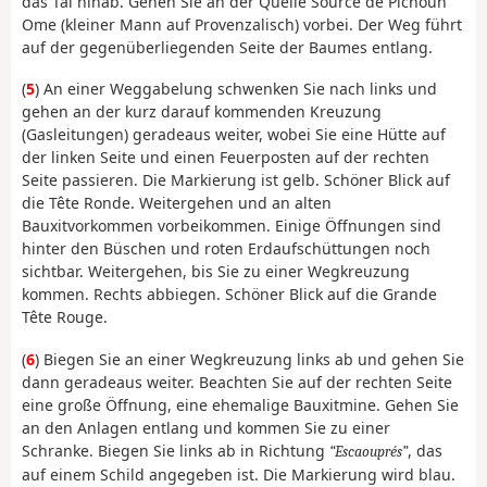
das Tal hinab. Gehen Sie an der Quelle Source de Pichoun
Ome (kleiner Mann auf Provenzalisch) vorbei. Der Weg führt
auf der gegenüberliegenden Seite der Baumes entlang.
(
5
) An einer Weggabelung schwenken Sie nach links und
gehen an der kurz darauf kommenden Kreuzung
(Gasleitungen) geradeaus weiter, wobei Sie eine Hütte auf
der linken Seite und einen Feuerposten auf der rechten
Seite passieren. Die Markierung ist gelb. Schöner Blick auf
die Tête Ronde. Weitergehen und an alten
Bauxitvorkommen vorbeikommen. Einige Öffnungen sind
hinter den Büschen und roten Erdaufschüttungen noch
sichtbar. Weitergehen, bis Sie zu einer Wegkreuzung
kommen. Rechts abbiegen. Schöner Blick auf die Grande
Tête Rouge.
(
6
) Biegen Sie an einer Wegkreuzung links ab und gehen Sie
dann geradeaus weiter. Beachten Sie auf der rechten Seite
eine große Öffnung, eine ehemalige Bauxitmine. Gehen Sie
an den Anlagen entlang und kommen Sie zu einer
Schranke. Biegen Sie links ab in Richtung
, das
Escaouprés
auf einem Schild angegeben ist. Die Markierung wird blau.