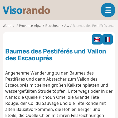
V
T
i
o
s
g
o
Wanderungen
Provence-Alpes-Côte d'Azur
Bouches-du-Rhône
Allauch
Baumes des Pestiférés und Vallon des Escaouprés
g
r
l
a
e
n
n
d
Baumes des Pestiférés und Vallon
a
o
v
des Escaouprés
i
g
Angenehme Wanderung zu den Baumes des
a
Pestiférés und dann Abstecher zum Vallon des
t
i
Escaouprés mit seinen großen Kalksteinplatten und
o
wassergefüllten Strudeltöpfen. Unterwegs oder in der
n
Nähe: die Quelle Pichoun Ome, die Grande Tête
Rouge, der Col du Sauvage und die Tête Ronde mit
alten Bauxitvorkommen, die Höhlen Berger und
Etoile, die Quelle Chien mit ihren Felszeichnungen