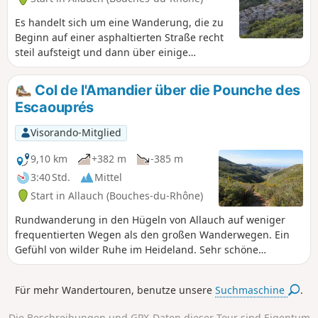
Es handelt sich um eine Wanderung, die zu
Beginn auf einer asphaltierten Straße recht
steil aufsteigt und dann über einige
Kilometer hinweg ziemlich steil weiterführt.
Anschließend folgt ein sanfter Abstieg mit
Col de l'Amandier über die Pounche des
einigen etwas komplizierten, aber nicht allzu
Escaouprés
schwierigen Passagen über Felsen. Der Weg
führt über angenehme Hochebenen mit
Visorando-Mitglied
sehr freiem Blick auf das Vallon des
Amandiers und die Sainte-Baume, mit
9,10 km
+382 m
-385 m
Marseille im Hintergrund.
3:40 Std.
Mittel
Start in Allauch (Bouches-du-Rhône)
Rundwanderung in den Hügeln von Allauch auf weniger
frequentierten Wegen als den großen Wanderwegen. Ein
Gefühl von wilder Ruhe im Heideland. Sehr schöne
Ausblicke auf Marseille und die Chaîne de l'Étoile,
insbesondere auf die Aire de la Moure, ein Übungsgebiet
Für mehr Wandertouren, benutze unsere
Suchmaschine
.
für Löschflüge der Zivilschutzflugzeuge.
Die Beschreibungen und GPX-Daten dieser Tour sind Eigentum