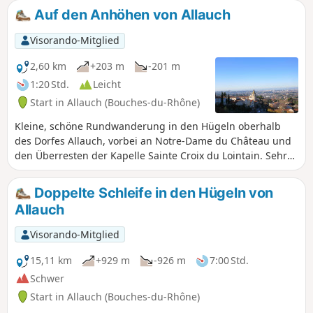
Auf den Anhöhen von Allauch
Visorando-Mitglied
2,60 km
+203 m
-201 m
1:20 Std.
Leicht
Start in Allauch (Bouches-du-Rhône)
Kleine, schöne Rundwanderung in den Hügeln oberhalb
des Dorfes Allauch, vorbei an Notre-Dame du Château und
den Überresten der Kapelle Sainte Croix du Lointain. Sehr
schöne Aussicht auf Allauch und Marseille.
Doppelte Schleife in den Hügeln von
Allauch
Visorando-Mitglied
15,11 km
+929 m
-926 m
7:00 Std.
Schwer
Start in Allauch (Bouches-du-Rhône)