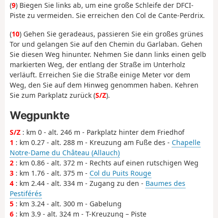
(
9
) Biegen Sie links ab, um eine große Schleife der DFCI-
Piste zu vermeiden. Sie erreichen den Col de Cante-Perdrix.
(
10
) Gehen Sie geradeaus, passieren Sie ein großes grünes
Tor und gelangen Sie auf den Chemin du Garlaban. Gehen
Sie diesen Weg hinunter. Nehmen Sie dann links einen gelb
markierten Weg, der entlang der Straße im Unterholz
verläuft. Erreichen Sie die Straße einige Meter vor dem
Weg, den Sie auf dem Hinweg genommen haben. Kehren
Sie zum Parkplatz zurück (
S/Z
).
Wegpunkte
S/Z
: km 0 - alt. 246 m - Parkplatz hinter dem Friedhof
1
: km 0.27 - alt. 288 m - Kreuzung am Fuße des -
Chapelle
Notre-Dame du Château (Allauch)
2
: km 0.86 - alt. 372 m - Rechts auf einen rutschigen Weg
3
: km 1.76 - alt. 375 m -
Col du Puits Rouge
4
: km 2.44 - alt. 334 m - Zugang zu den -
Baumes des
Pestiférés
5
: km 3.24 - alt. 300 m - Gabelung
6
: km 3.9 - alt. 324 m - T-Kreuzung – Piste