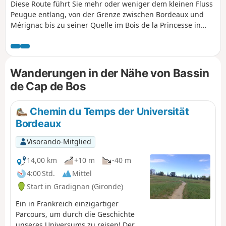
Diese Route führt Sie mehr oder weniger dem kleinen Fluss
Peugue entlang, von der Grenze zwischen Bordeaux und
Mérignac bis zu seiner Quelle im Bois de la Princesse in
Pessac. Es handelt sich um eine gut beschattete Strecke, die
für alle Jahreszeiten geeignet ist, außer bei sehr großer
Hitze oder Regenwetter, und die mit dem Mountainbike
oder Trekkingrad befahren werden kann (der Untergrund
Wanderungen in der Nähe von Bassin
ist entweder asphaltiert oder aus festgestampftem
de Cap de Bos
Erdreich). Auch zu Fuß möglich, allerdings an einigen
Stellen etwas mühsam (Rue des As und Rue Socrate).
Chemin du Temps der Universität
Bordeaux
Visorando-Mitglied
14,00 km
+10 m
-40 m
4:00 Std.
Mittel
Start in Gradignan (Gironde)
Ein in Frankreich einzigartiger
Parcours, um durch die Geschichte
unseres Universums zu reisen! Der