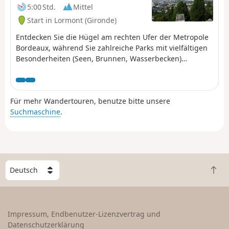
5:00 Std.
Mittel
Start in Lormont (Gironde)
Entdecken Sie die Hügel am rechten Ufer der Metropole
Bordeaux, während Sie zahlreiche Parks mit vielfältigen
Besonderheiten (Seen, Brunnen, Wasserbecken)
durchqueren. Außerdem genießen Sie einen herrlichen
Blick auf das rechte Ufer.
Für mehr Wandertouren, benutze bitte unsere
Suchmaschine
.
W
Z
ä
u
h
r
l
ü
e
Impressum, Endbenutzer-Lizenzvertrag und
c
e
Datenschutzerklärung
k