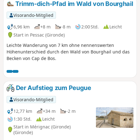
Trimm-dich-Pfad im Wald von Bourghail
Visorando-Mitglied
6,96 km
+8 m
-8 m
2:00 Std.
Leicht
Start in Pessac (Gironde)
Leichte Wanderung von 7 km ohne nennenswerten
Höhenunterschied durch den Wald von Bourghail und das
Becken von Cap de Bos.
Der Aufstieg zum Peugue
Visorando-Mitglied
12,77 km
+34 m
-2 m
1:30 Std.
Leicht
Start in Mérignac (Gironde)
(Gironde)