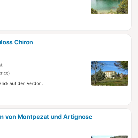
loss Chiron
ht
ence)
lick auf den Verdon.
en von Montpezat und Artignosc