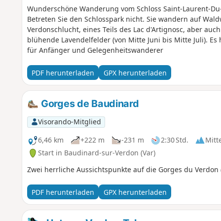
Wunderschöne Wanderung vom Schloss Saint-Laurent-Du-Ver
Betreten Sie den Schlosspark nicht. Sie wandern auf Wald
Verdonschlucht, eines Teils des Lac d'Artignosc, aber a
blühende Lavendelfelder (von Mitte Juni bis Mitte Juli). E
für Anfänger und Gelegenheitswanderer
PDF herunterladen
GPX herunterladen
Gorges de Baudinard
Visorando-Mitglied
6,46 km
+222 m
-231 m
2:30 Std.
Mitt
Start in Baudinard-sur-Verdon (Var)
Zwei herrliche Aussichtspunkte auf die Gorges du Verdon 
PDF herunterladen
GPX herunterladen