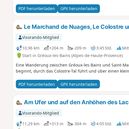
PDF herunterladen
GPX herunterladen
Le Marchand de Nuages, Le Colostre u
Visorando-Mitglied
10,96 km
+204 m
-209 m
3:45 Std.
Mit
Start in Gréoux-les-Bains (Alpes-de-Haute-Provence)
Eine Wanderung zwischen Gréoux-les-Bains und Saint-Mar
beginnt, durch das Colostre-Tal führt und über einen kle
PDF herunterladen
GPX herunterladen
Am Ufer und auf den Anhöhen des Lac
Visorando-Mitglied
11,29 km
+313 m
-304 m
4:05 Std.
Mit