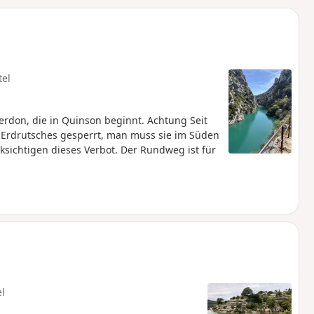
u
n
m
tel
don, die in Quinson beginnt. Achtung Seit
 Erdrutsches gesperrt, man muss sie im Süden
ichtigen dieses Verbot. Der Rundweg ist für
el