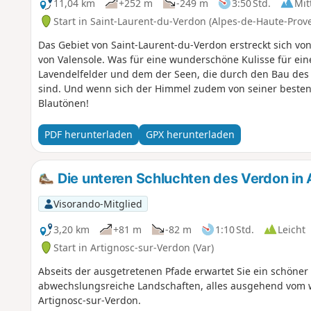
11,04 km
+252 m
-249 m
3:50 Std.
Mit
Start in Saint-Laurent-du-Verdon (Alpes-de-Haute-Prov
Das Gebiet von Saint-Laurent-du-Verdon erstreckt sich vo
von Valensole. Was für eine wunderschöne Kulisse für ei
Lavendelfelder und dem der Seen, die durch den Bau de
sind. Und wenn sich der Himmel zudem von seiner besten 
Blautönen!
PDF herunterladen
GPX herunterladen
Die unteren Schluchten des Verdon in 
Visorando-Mitglied
3,20 km
+81 m
-82 m
1:10 Std.
Leicht
Start in Artignosc-sur-Verdon (Var)
Abseits der ausgetretenen Pfade erwartet Sie ein schöne
abwechslungsreiche Landschaften, alles ausgehend vom 
Artignosc-sur-Verdon.