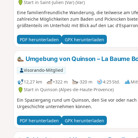
Start in Saint-Julien (Var) (Var)
Eine familienfreundliche Wanderung, die teilweise am Ufe
zahlreiche Möglichkeiten zum Baden und Picknicken bietet
größtenteils im Unterholz mit Blick auf den Lac d'Esparro
PDF herunterladen
GPX herunterladen
Umgebung von Quinson – La Baume B
Visorando-Mitglied
12,27 km
+322 m
-320 m
4:25 Std.
Mit
Start in Quinson (Alpes-de-Haute-Provence)
Ein Spaziergang rund um Quinson, den Sie vor oder nac
Urgeschichte unternehmen können.
PDF herunterladen
GPX herunterladen