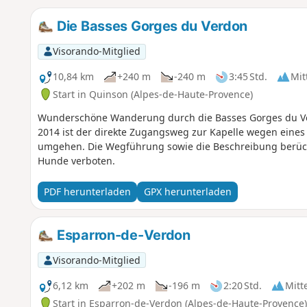
Die Basses Gorges du Verdon
Visorando-Mitglied
10,84 km
+240 m
-240 m
3:45 Std.
Mit
Start in Quinson (Alpes-de-Haute-Provence)
Wunderschöne Wanderung durch die Basses Gorges du Ver
2014 ist der direkte Zugangsweg zur Kapelle wegen eines
umgehen. Die Wegführung sowie die Beschreibung berücks
Hunde verboten.
PDF herunterladen
GPX herunterladen
Esparron-de-Verdon
Visorando-Mitglied
6,12 km
+202 m
-196 m
2:20 Std.
Mitt
Start in Esparron-de-Verdon (Alpes-de-Haute-Provence)