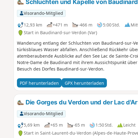
Schluchten und Kapelle von Baudinar
Visorando-Mitglied
12,93 km
+471 m
-466 m
5:00 Std.
Mit
Start in Baudinard-sur-Verdon (Var)
Wanderung entlang der Schluchten von Baudinard-sur-Ver
türkisblaues Wasser abfallen. Anschließend Rückkehr über
atemberaubende Ausblicke auf den See Lac de Sainte-Croix
Notre-Dame de Baudinard mit ihrem Aussichtspunkt über 
Besuch des Dorfes Baudinard-sur-Verdon.
PDF herunterladen
GPX herunterladen
Die Gorges du Verdon und der Lac d'A
Visorando-Mitglied
5,69 km
+65 m
-65 m
1:50 Std.
Leicht
Start in Saint-Laurent-du-Verdon (Alpes-de-Haute-Prov