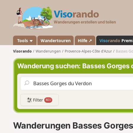
V
i
s
o
r
a
Tools
Wandertouren
Hilfe ↗
Viso
rando
Prem
n
Visorando
Wanderungen
Provence-Alpes-Côte d'Azur
Basses Go
d
o
Wanderung suchen: Basses Gorges 
Filter
NEU
Wanderungen Basses Gorges