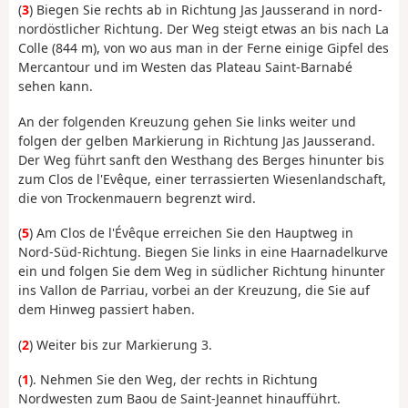
(
3
) Biegen Sie rechts ab in Richtung Jas Jausserand in nord-
nordöstlicher Richtung. Der Weg steigt etwas an bis nach La
Colle (844 m), von wo aus man in der Ferne einige Gipfel des
Mercantour und im Westen das Plateau Saint-Barnabé
sehen kann.
An der folgenden Kreuzung gehen Sie links weiter und
folgen der gelben Markierung in Richtung Jas Jausserand.
Der Weg führt sanft den Westhang des Berges hinunter bis
zum Clos de l'Evêque, einer terrassierten Wiesenlandschaft,
die von Trockenmauern begrenzt wird.
(
5
) Am Clos de l'Évêque erreichen Sie den Hauptweg in
Nord-Süd-Richtung. Biegen Sie links in eine Haarnadelkurve
ein und folgen Sie dem Weg in südlicher Richtung hinunter
ins Vallon de Parriau, vorbei an der Kreuzung, die Sie auf
dem Hinweg passiert haben.
(
2
) Weiter bis zur Markierung 3.
(
1
). Nehmen Sie den Weg, der rechts in Richtung
Nordwesten zum Baou de Saint-Jeannet hinaufführt.