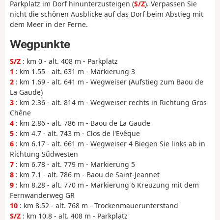
Parkplatz im Dorf hinunterzusteigen (
S/Z
). Verpassen Sie
nicht die schönen Ausblicke auf das Dorf beim Abstieg mit
dem Meer in der Ferne.
Wegpunkte
S/Z
: km 0 - alt. 408 m - Parkplatz
1
: km 1.55 - alt. 631 m - Markierung 3
2
: km 1.69 - alt. 641 m - Wegweiser (Aufstieg zum Baou de
La Gaude)
3
: km 2.36 - alt. 814 m - Wegweiser rechts in Richtung Gros
Chêne
4
: km 2.86 - alt. 786 m - Baou de La Gaude
5
: km 4.7 - alt. 743 m - Clos de l'Evêque
6
: km 6.17 - alt. 661 m - Wegweiser 4 Biegen Sie links ab in
Richtung Südwesten
7
: km 6.78 - alt. 779 m - Markierung 5
8
: km 7.1 - alt. 786 m - Baou de Saint-Jeannet
9
: km 8.28 - alt. 770 m - Markierung 6 Kreuzung mit dem
Fernwanderweg GR
10
: km 8.52 - alt. 768 m - Trockenmauerunterstand
S/Z
: km 10.8 - alt. 408 m - Parkplatz