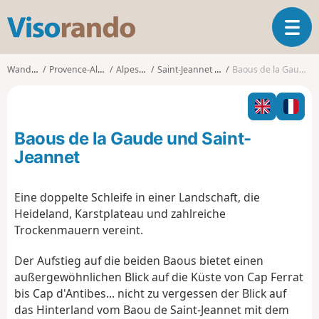
V
T
i
o
s
g
o
Wanderungen
Provence-Alpes-Côte d'Azur
Alpes-Maritimes
Saint-Jeannet (Alpes-Maritimes)
Baous de la Gaude und Saint-Jeannet
g
r
l
a
e
n
n
d
Baous de la Gaude und Saint-
a
o
v
Jeannet
i
g
Eine doppelte Schleife in einer Landschaft, die
a
Heideland, Karstplateau und zahlreiche
t
i
Trockenmauern vereint.
o
n
Der Aufstieg auf die beiden Baous bietet einen
außergewöhnlichen Blick auf die Küste von Cap Ferrat
bis Cap d'Antibes... nicht zu vergessen der Blick auf
das Hinterland vom Baou de Saint-Jeannet mit dem