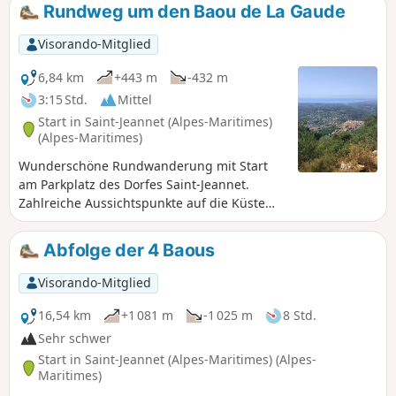
Rundweg um den Baou de La Gaude
Visorando-Mitglied
6,84 km
+443 m
-432 m
3:15 Std.
Mittel
Start in Saint-Jeannet (Alpes-Maritimes)
(Alpes-Maritimes)
Wunderschöne Rundwanderung mit Start
am Parkplatz des Dorfes Saint-Jeannet.
Zahlreiche Aussichtspunkte auf die Küste
mit großartigen Panoramen.Der Weg ist
steinig; tragen Sie festes Schuhwerk, das
Abfolge der 4 Baous
den Knöchel gut stützt, und gehen Sie
vorsichtig und ohne Eile. Achten Sie darauf,
Visorando-Mitglied
auf bestimmten Abschnitten nicht
auszurutschen.
16,54 km
+1 081 m
-1 025 m
8 Std.
Sehr schwer
Start in Saint-Jeannet (Alpes-Maritimes) (Alpes-
Maritimes)