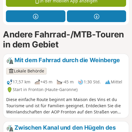
In der mobilen App anzeigen
Andere Fahrrad-/MTB-Touren
in dem Gebiet
Mit dem Fahrrad durch die Weinberge
Lokale Behörde
17,57 km
+45 m
-45 m
1:30 Std.
Mittel
Start in Fronton (Haute-Garonne)
Diese einfache Route beginnt am Maison des Vins et du
Tourisme und ist für Familien geeignet. Entdecken Sie die
Weinlandschaften der AOP Fronton auf den Straßen von
Fronton. Der Place des Amis de la Négrette ist ein idealer
Ort für ein Picknick in der Nähe der Weinberge.
Zwischen Kanal und den Hügeln des