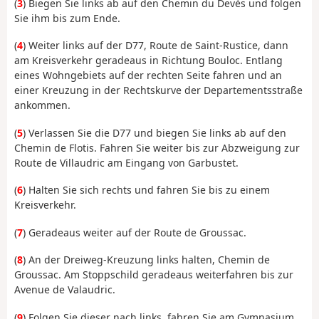
(
3
) Biegen Sie links ab auf den Chemin du Devès und folgen
Sie ihm bis zum Ende.
(
4
) Weiter links auf der D77, Route de Saint-Rustice, dann
am Kreisverkehr geradeaus in Richtung Bouloc. Entlang
eines Wohngebiets auf der rechten Seite fahren und an
einer Kreuzung in der Rechtskurve der Departementsstraße
ankommen.
(
5
) Verlassen Sie die D77 und biegen Sie links ab auf den
Chemin de Flotis. Fahren Sie weiter bis zur Abzweigung zur
Route de Villaudric am Eingang von Garbustet.
(
6
) Halten Sie sich rechts und fahren Sie bis zu einem
Kreisverkehr.
(
7
) Geradeaus weiter auf der Route de Groussac.
(
8
) An der Dreiweg-Kreuzung links halten, Chemin de
Groussac. Am Stoppschild geradeaus weiterfahren bis zur
Avenue de Valaudric.
(
9
) Folgen Sie dieser nach links, fahren Sie am Gymnasium