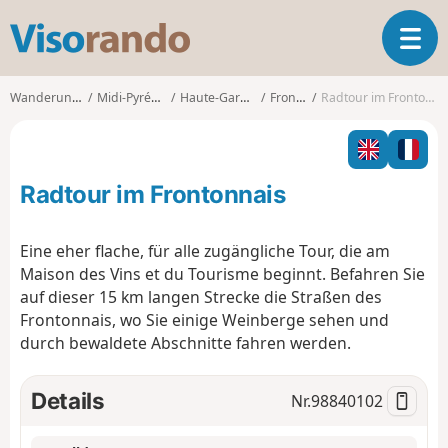
V
T
i
o
s
g
o
Wanderungen
Midi-Pyrénées
Haute-Garonne
Fronton
Radtour im Frontonnais
g
r
l
a
e
n
n
d
Radtour im Frontonnais
a
o
v
i
Eine eher flache, für alle zugängliche Tour, die am
g
Maison des Vins et du Tourisme beginnt. Befahren Sie
a
auf dieser 15 km langen Strecke die Straßen des
t
Frontonnais, wo Sie einige Weinberge sehen und
i
o
durch bewaldete Abschnitte fahren werden.
n
Details
Nr.
98840102