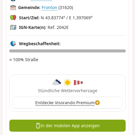
Gemeinde:
Fronton
(31620)
Start/Ziel:
N 43.83774° / E 1.397069°
IGN-Karte(n):
Ref. 2042E
Wegbeschaffenheit:
■
100% Straße
Stündliche Wettervorhersage
Entdecke Visorando Premium
In der mobilen App anzeigen