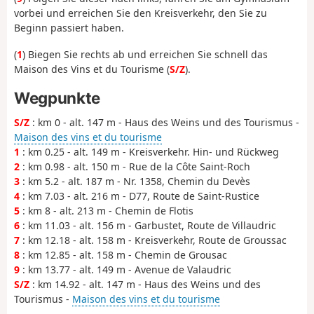
vorbei und erreichen Sie den Kreisverkehr, den Sie zu
Beginn passiert haben.
(
1
) Biegen Sie rechts ab und erreichen Sie schnell das
Maison des Vins et du Tourisme (
S/Z
).
Wegpunkte
S/Z
: km 0 - alt. 147 m - Haus des Weins und des Tourismus -
Maison des vins et du tourisme
1
: km 0.25 - alt. 149 m - Kreisverkehr. Hin- und Rückweg
2
: km 0.98 - alt. 150 m - Rue de la Côte Saint-Roch
3
: km 5.2 - alt. 187 m - Nr. 1358, Chemin du Devès
4
: km 7.03 - alt. 216 m - D77, Route de Saint-Rustice
5
: km 8 - alt. 213 m - Chemin de Flotis
6
: km 11.03 - alt. 156 m - Garbustet, Route de Villaudric
7
: km 12.18 - alt. 158 m - Kreisverkehr, Route de Groussac
8
: km 12.85 - alt. 158 m - Chemin de Grousac
9
: km 13.77 - alt. 149 m - Avenue de Valaudric
S/Z
: km 14.92 - alt. 147 m - Haus des Weins und des
Tourismus -
Maison des vins et du tourisme