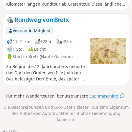
Kilometer langen Rundtour ab Gratentour. Diese ländliche
Route führt Sie durch Hügel, Felder und entlang von
Wasserläufen bis zur historischen Stadt Villemur-sur-Tarn,
Rundweg von Bretx
bevor es durch die grüne Gegend von Buzet-sur-Tarn
wieder hinuntergeht. Ideal für Radtouristen, die
Visorando-Mitglied
architektonisches Erbe und ländliche Panoramen suchen,
bietet diese Tour ein Konzentrat an Authentizität vor den
11,41 km
+28 m
-28 m
Toren von Toulouse.
1 Std.
Leicht
Start in Bretx (Haute-Garonne)
Zu Beginn des12. Jahrhunderts gehörte
das Dorf den Grafen von Isle Jourdain.
Das befestigte Dorf Bretx, das später in
den Besitz der Könige von Frankreich
überging, stand unter der Herrschaft
Für mehr Wandertouren, benutze unsere
Suchmaschine
.
verschiedener Lehnsherren: der Familie
de Faudoas im16. Jahrhundert, der
Die Beschreibungen und GPX-Daten dieser Tour sind Eigentum
Familie Le Mazuyer im18. Jahrhundert
des Autors/der Autorin. Bitte nicht ohne Genehmigung
und der Familie de Belbèze vor der
kopieren.
Revolution. Bretx erlebte im19.
Jahrhundert einen Aufschwung, von
AUTOR