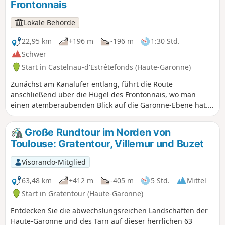
Frontonnais
Lokale Behörde
22,95 km
+196 m
-196 m
1:30 Std.
Schwer
Start in Castelnau-d'Estrétefonds (Haute-Garonne)
Zunächst am Kanalufer entlang, führt die Route
anschließend über die Hügel des Frontonnais, wo man
einen atemberaubenden Blick auf die Garonne-Ebene hat.
Diese Rundfahrt ist aufgrund der Höhenunterschiede und
Steigungen eher für sportliche Wanderer gedacht.
Große Rundtour im Norden von
Toulouse: Gratentour, Villemur und Buzet
Visorando-Mitglied
63,48 km
+412 m
-405 m
5 Std.
Mittel
Start in Gratentour (Haute-Garonne)
Entdecken Sie die abwechslungsreichen Landschaften der
Haute-Garonne und des Tarn auf dieser herrlichen 63