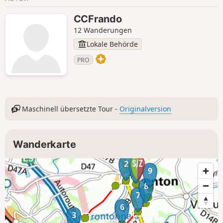
dem die meisten Gebäude des Ortes
zeugen. Nach dem Niedergang im
CCFrando
letzten Jahrhundert erlebt das Dorf nun
12 Wanderungen
einen neuen Aufschwung, da es neue
Lokale Behörde
Einwohner willkommen heißt.
PRO
Maschinell übersetzte Tour -
Originalversion
Wanderkarte
2
1
9
8
7
6
3