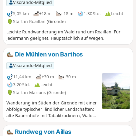
Visorando-Mitglied
5,05 km
+18 m
-18 m
1:30 Std.
Leicht
Start in Roaillan (Gironde)
Leichte Rundwanderung im Wald rund um Roaillan. Für
jedermann geeignet. Hauptsächlich auf Wegen.
Die Mühlen von Barthos
Visorando-Mitglied
11,44 km
+30 m
-30 m
3:20 Std.
Leicht
Start in Marions (Gironde)
Wanderung im Süden der Gironde mit einer
Abfolge typischer ländlicher Landschaften:
alte Bauernhöfe mit Tabaktrocknern, Wald
der Landes de Gascogne und alte Mühlen.
Der Weg folgt den gelben oder grünen
Rundweg von Aillas
Markierungen des Departements und führt