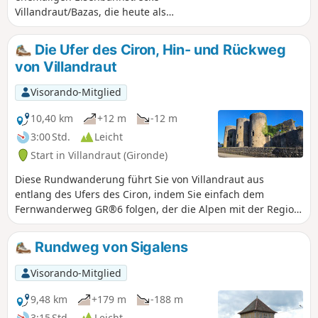
Villandraut/Bazas, die heute als
asphaltierter Radweg dient. Geeignet
für Kinder ab 6 Jahren. Mit dem Fahrrad
Die Ufer des Ciron, Hin- und Rückweg
weitgehend befahrbar, nur ein kurzer
von Villandraut
Abschnitt ist unbefestigt. Die Strecke
führt durch Eichen- und Kiefernwälder
Visorando-Mitglied
und überquert zweimal den Ciron.
10,40 km
+12 m
-12 m
3:00 Std.
Leicht
Start in Villandraut (Gironde)
Diese Rundwanderung führt Sie von Villandraut aus
entlang des Ufers des Ciron, indem Sie einfach dem
Fernwanderweg GR®6 folgen, der die Alpen mit der Region
Nouvelle-Aquitaine verbindet. Der Weg ist schattig und kühl
und im Sommer ein angenehmer Spaziergang.
Rundweg von Sigalens
Visorando-Mitglied
9,48 km
+179 m
-188 m
3:15 Std.
Leicht