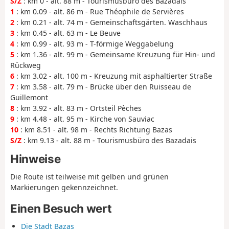
S/Z
: km 0 - alt. 88 m - Tourismusbüro des Bazadais
1
: km 0.09 - alt. 86 m - Rue Théophile de Servières
2
: km 0.21 - alt. 74 m - Gemeinschaftsgärten. Waschhaus
3
: km 0.45 - alt. 63 m - Le Beuve
4
: km 0.99 - alt. 93 m - T-förmige Weggabelung
5
: km 1.36 - alt. 99 m - Gemeinsame Kreuzung für Hin- und
Rückweg
6
: km 3.02 - alt. 100 m - Kreuzung mit asphaltierter Straße
7
: km 3.58 - alt. 79 m - Brücke über den Ruisseau de
Guillemont
8
: km 3.92 - alt. 83 m - Ortsteil Pèches
9
: km 4.48 - alt. 95 m - Kirche von Sauviac
10
: km 8.51 - alt. 98 m - Rechts Richtung Bazas
S/Z
: km 9.13 - alt. 88 m - Tourismusbüro des Bazadais
Hinweise
Die Route ist teilweise mit gelben und grünen
Markierungen gekennzeichnet.
Einen Besuch wert
Die Stadt Bazas