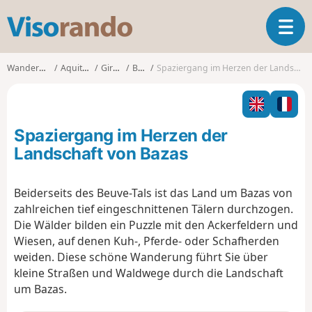
V
T
i
o
s
g
o
Wanderungen
Aquitanien
Gironde
Bazas
Spaziergang im Herzen der Landschaft von Bazas
g
r
l
a
e
n
n
d
Spaziergang im Herzen der
a
o
v
Landschaft von Bazas
i
g
Beiderseits des Beuve-Tals ist das Land um Bazas von
a
zahlreichen tief eingeschnittenen Tälern durchzogen.
t
i
Die Wälder bilden ein Puzzle mit den Ackerfeldern und
o
Wiesen, auf denen Kuh-, Pferde- oder Schafherden
n
weiden. Diese schöne Wanderung führt Sie über
kleine Straßen und Waldwege durch die Landschaft
um Bazas.