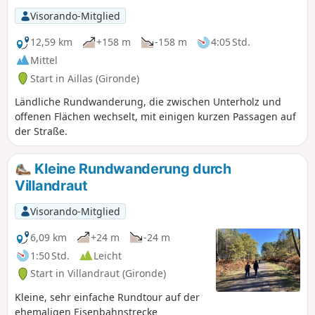
über kleine, ruhige Straßen und Waldwege.
Visorando-Mitglied
Nicht während der Taubenjagdsaison
(Anfang Oktober bis 15. November)
12,59 km
+158 m
-158 m
4:05 Std.
unternehmen.
Mittel
Start in Aillas (Gironde)
Ländliche Rundwanderung, die zwischen Unterholz und
offenen Flächen wechselt, mit einigen kurzen Passagen auf
der Straße.
Kleine Rundwanderung durch
Villandraut
Visorando-Mitglied
6,09 km
+24 m
-24 m
1:50 Std.
Leicht
Start in Villandraut (Gironde)
Kleine, sehr einfache Rundtour auf der
ehemaligen Eisenbahnstrecke