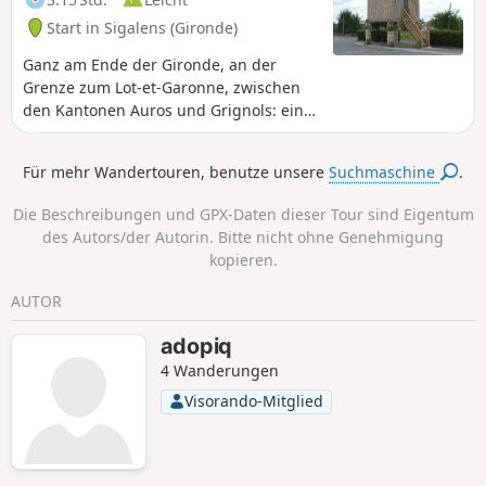
Start in Sigalens (Gironde)
Ganz am Ende der Gironde, an der
Grenze zum Lot-et-Garonne, zwischen
den Kantonen Auros und Grignols: eine
hügelige, mit Eichen bewaldete und
sehr wenig frequentierte Landschaft.
Für mehr Wandertouren, benutze unsere
Suchmaschine
.
Entdecken Sie sie ... außer im Oktober
und November während der
Die Beschreibungen und GPX-Daten dieser Tour sind Eigentum
Ringeltaubenjagd.
des Autors/der Autorin. Bitte nicht ohne Genehmigung
kopieren.
AUTOR
adopiq
4 Wanderungen
Visorando-Mitglied