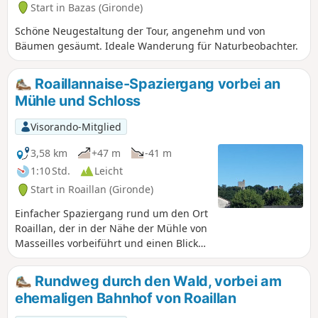
Start in Bazas (Gironde)
Schöne Neugestaltung der Tour, angenehm und von
Bäumen gesäumt. Ideale Wanderung für Naturbeobachter.
Roaillannaise-Spaziergang vorbei an
Mühle und Schloss
Visorando-Mitglied
3,58 km
+47 m
-41 m
1:10 Std.
Leicht
Start in Roaillan (Gironde)
Einfacher Spaziergang rund um den Ort
Roaillan, der in der Nähe der Mühle von
Masseilles vorbeiführt und einen Blick
auf das Schloss Roquetaillade bietet.
Rundweg durch den Wald, vorbei am
ehemaligen Bahnhof von Roaillan