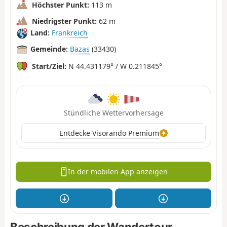
Höchster Punkt:
113 m
Niedrigster Punkt:
62 m
Land:
Frankreich
Gemeinde:
Bazas
(33430)
Start/Ziel:
N 44.431179° / W 0.211845°
Stündliche Wettervorhersage
Entdecke Visorando Premium
In der mobilen App anzeigen
Beschreibung der Wandertour