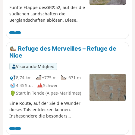
Fünfte Etappe desGR®52, auf der die
südlichen Landschaften die
Berglandschaften ablösen. Diese
Etappe ist aufgrund ihres
Höhenunterschieds anspruchsvoll
und folgt der ehemaligen
italienischen Grenze, wo Sie
Refuge des Merveilles – Refuge de
zahlreiche militärische Überreste
Nice
entdecken können. Insbesondere am
Authion, wo eine der letzten
Visorando-Mitglied
Schlachten in Frankreich stattfand,
bei der wenige Wochen vor dem
8,74 km
+775 m
-671 m
Waffenstillstand am 8. Mai 1945 273
4:45 Std.
Schwer
französische Soldaten ums Leben
Start in Tende (Alpes-Maritimes)
kamen. Das Panorama dort ist
fabelhaft.
Eine Route, auf der Sie die Wunder
dieses Tals entdecken können.
Insbesondere die besonders
berühmten Gravuren wie Christus,
der Häuptling und der Altarstein.
Aber Vorsicht, diese Gebiete werden