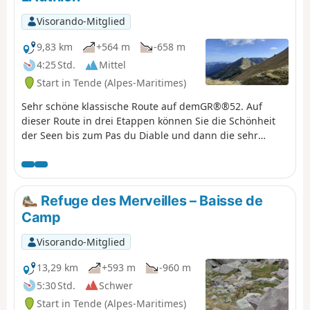
bewahrt.
Visorando-Mitglied
9,83 km
+564 m
-658 m
4:25 Std.
Mittel
Start in Tende (Alpes-Maritimes)
Sehr schöne klassische Route auf demGR®®52. Auf
dieser Route in drei Etappen können Sie die Schönheit
der Seen bis zum Pas du Diable und dann die sehr
chaotische Landschaft am Fuße der Cime du Diable und
des Mont Capelet Supérieur genießen. Nach der Baisse
Cavaline gelangen Sie schließlich in eine mediterranere
Landschaft und entdecken das Authion-Massiv, einen
Refuge des Merveilles – Baisse de
historischen Ort am Ende des Zweiten Weltkriegs.
Camp
Visorando-Mitglied
13,29 km
+593 m
-960 m
5:30 Std.
Schwer
Start in Tende (Alpes-Maritimes)