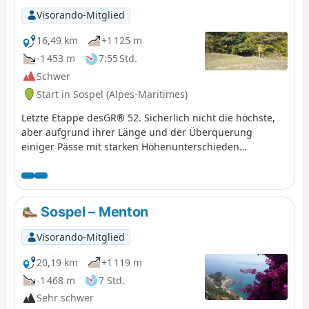
Visorando-Mitglied
16,49 km
+1 125 m
-1 453 m
7:55 Std.
Schwer
Start in Sospel (Alpes-Maritimes)
Letzte Etappe desGR® 52. Sicherlich nicht die höchste,
aber aufgrund ihrer Länge und der Überquerung
einiger Pässe mit starken Höhenunterschieden
schwierig. Die Ausblicke auf das Mittelmeer sind
atemberaubend, insbesondere vom Col du Razet und
vom Col du Berceau, der mit 1100 m über der Stadt
Menton, dem Ziel desGR®, thront. Die gesamte Strecke
Sospel – Menton
verläuft entlang der italienischen Grenze. Achtung, im
Sommer ist diese Etappe aufgrund der Hitze sehr
Visorando-Mitglied
anstrengend, insbesondere der Abstieg vom Col du
Berceau.
20,19 km
+1 119 m
-1 468 m
7 Std.
Sehr schwer