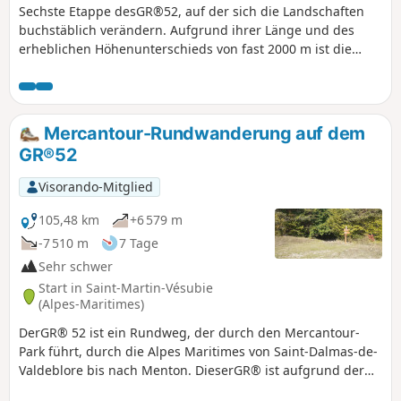
Sechste Etappe desGR®52, auf der sich die Landschaften
buchstäblich verändern. Aufgrund ihrer Länge und des
erheblichen Höhenunterschieds von fast 2000 m ist die
Etappe sehr anspruchsvoll. Der Abstieg nach Sospel, der
zwei Drittel der Strecke ausmacht, stellt Knie und Knöchel
auf eine harte Probe. Achtung, im Sommer ist es auf diesem
Abschnitt sehr heiß.
Mercantour-Rundwanderung auf dem
GR®52
Visorando-Mitglied
105,48 km
+6 579 m
-7 510 m
7 Tage
Sehr schwer
Start in Saint-Martin-Vésubie
(Alpes-Maritimes)
DerGR® 52 ist ein Rundweg, der durch den Mercantour-
Park führt, durch die Alpes Maritimes von Saint-Dalmas-de-
Valdeblore bis nach Menton. DieserGR® ist aufgrund der
abwechslungsreichen Landschaft und der erheblichen