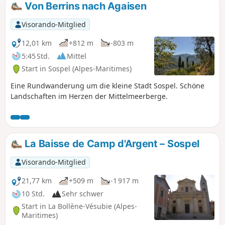
Von Berrins nach Agaisen
Visorando-Mitglied
12,01 km
+812 m
-803 m
5:45 Std.
Mittel
Start in Sospel (Alpes-Maritimes)
Eine Rundwanderung um die kleine Stadt Sospel. Schöne
Landschaften im Herzen der Mittelmeerberge.
La Baisse de Camp d'Argent – Sospel
Visorando-Mitglied
21,77 km
+509 m
-1 917 m
10 Std.
Sehr schwer
Start in La Bollène-Vésubie (Alpes-
Maritimes)