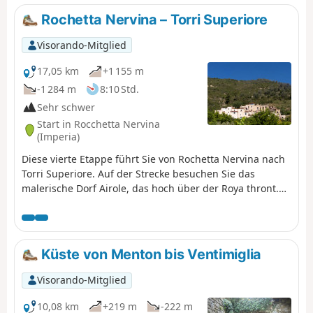
Hinterland von Ventimiglia bringt Sie
Rochetta Nervina – Torri Superiore
zur Riviera dei Fiori und zur Stadt
Ventimiglia.
Visorando-Mitglied
17,05 km
+1 155 m
-1 284 m
8:10 Std.
Sehr schwer
Start in Rocchetta Nervina
(Imperia)
Diese vierte Etappe führt Sie von Rochetta Nervina nach
Torri Superiore. Auf der Strecke besuchen Sie das
malerische Dorf Airole, das hoch über der Roya thront.
Sie machen Halt im Ökodorf Torri Superiore. Dieses
mittelalterliche Dorf, das in den 90er Jahren eine Ruine
war, wurde von Freiwilligen vollständig wieder
aufgebaut.
Küste von Menton bis Ventimiglia
Visorando-Mitglied
10,08 km
+219 m
-222 m