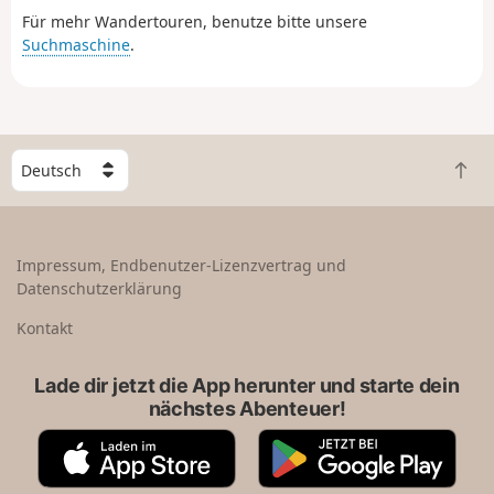
Für mehr Wandertouren, benutze bitte unsere
überwacht!
Suchmaschine
.
W
Z
ä
u
h
r
l
ü
e
Impressum, Endbenutzer-Lizenzvertrag und
c
e
Datenschutzerklärung
k
i
n
n
Kontakt
a
L
c
a
Lade dir jetzt die App herunter und starte dein
h
n
nächstes Abenteuer!
o
d
b
A
G
e
p
o
n
p
o