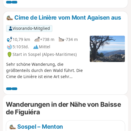
Höhenunterschiede sehr anspruchsvoll. Sie erreichen
Höhen von bis zu 2700 m, von wo aus Sie die Landschaften
sowie die Fauna und Flora des Hochgebirges bewundern
Cime de Linière vom Mont Agaisen aus
können. Im zweiten Teil der Route erwarten Sie Panoramen,
die zwar südlicher, aber ebenso außergewöhnlich sind.
Visorando-Mitglied
10,79 km
+738 m
-734 m
5:10 Std.
Mittel
Start in Sospel (Alpes-Maritimes)
Sehr schöne Wanderung, die
größtenteils durch den Wald führt. Die
Cime de Linière ist eine Art sehr
angenehmes Grasplateau, das einen
wunderschönen Ausblick bis zum
Estérel bietet. Der Rückweg durch die
Bunker lässt uns die Geschichte dieser
Wanderungen in der Nähe von Baisse
Befestigungsanlagen wiedererleben,
de Figuiéra
die im Juni 1940 beim italienischen
Angriff das Feuer eröffneten.
Sospel – Menton