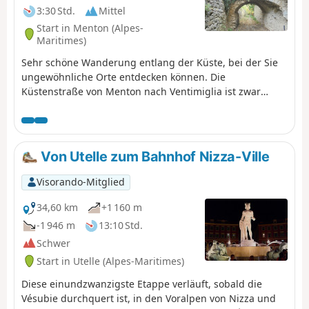
3:30 Std.
Mittel
Start in Menton (Alpes-
Maritimes)
Sehr schöne Wanderung entlang der Küste, bei der Sie
ungewöhnliche Orte entdecken können. Die
Küstenstraße von Menton nach Ventimiglia ist zwar
allgemein bekannt, doch unterhalb dieser Verkehrsachse
gibt es wenig bekannte geografische und historische
Sehenswürdigkeiten zu entdecken.
Von Utelle zum Bahnhof Nizza-Ville
Visorando-Mitglied
34,60 km
+1 160 m
-1 946 m
13:10 Std.
Schwer
Start in Utelle (Alpes-Maritimes)
Diese einundzwanzigste Etappe verläuft, sobald die
Vésubie durchquert ist, in den Voralpen von Nizza und