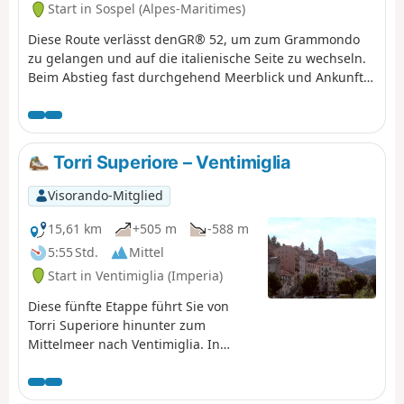
Start in Sospel (Alpes-Maritimes)
Diese Route verlässt denGR® 52, um zum Grammondo
zu gelangen und auf die italienische Seite zu wechseln.
Beim Abstieg fast durchgehend Meerblick und Ankunft
in der sehr hübschen Stadt Grimaldi.
Torri Superiore – Ventimiglia
Visorando-Mitglied
15,61 km
+505 m
-588 m
5:55 Std.
Mittel
Start in Ventimiglia (Imperia)
Diese fünfte Etappe führt Sie von
Torri Superiore hinunter zum
Mittelmeer nach Ventimiglia. In
Bevera angekommen, befinden Sie
sich am Zusammenfluss von Bévera
und Roya. Ein letzter Aufstieg im