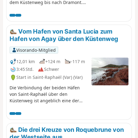
dem Küstenweg bis nach Dramont.
Die rote Felsküste mit ihren kleinen
Buchten und schönen Sand- und
Kiesstränden sowie dem
türkisfarbenen Meer ist eine wahre
Vom Hafen von Santa Lucia zum
Augenweide. Achtung, dieser
Hafen von Agay über den Küstenweg
Küstenweg ist kein richtiger Weg.
Man bewegt sich hauptsächlich auf
Visorando-Mitglied
Felsen und mit Hilfe von Treppen
fort.
12,01 km
+124 m
-117 m
3:45 Std.
Schwer
Start in Saint-Raphaël (Var) (Var)
Die Verbindung der beiden Häfen
von Saint-Raphaël über den
Küstenweg ist angeblich eine der
schönsten Küstenrouten der Côte
d'Azur. Der Reiz dieser Wanderung
ist unbestreitbar, aber man muss
wissen, dass sie nicht für jedermann
Die drei Kreuze von Roquebrune von
geeignet ist. Von einem Wanderweg
der Westseite aus