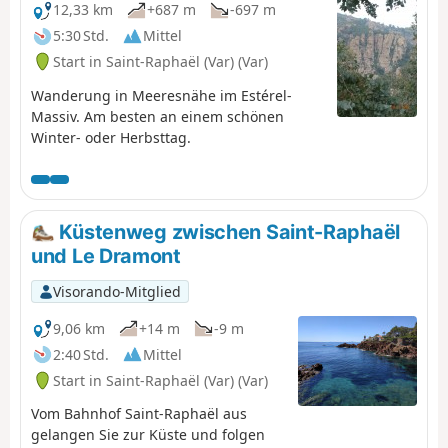
12,33 km
+687 m
-697 m
5:30 Std.
Mittel
Start in Saint-Raphaël (Var) (Var)
Wanderung in Meeresnähe im Estérel-
Massiv. Am besten an einem schönen
Winter- oder Herbsttag.
Küstenweg zwischen Saint-Raphaël
und Le Dramont
Visorando-Mitglied
9,06 km
+14 m
-9 m
2:40 Std.
Mittel
Start in Saint-Raphaël (Var) (Var)
Vom Bahnhof Saint-Raphaël aus
gelangen Sie zur Küste und folgen