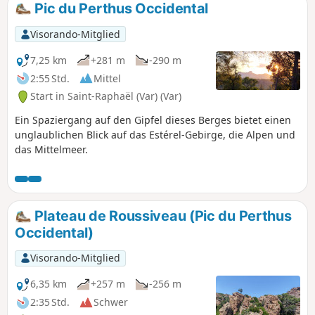
Pic du Perthus Occidental
Visorando-Mitglied
7,25 km
+281 m
-290 m
2:55 Std.
Mittel
Start in Saint-Raphaël (Var) (Var)
Ein Spaziergang auf den Gipfel dieses Berges bietet einen
unglaublichen Blick auf das Estérel-Gebirge, die Alpen und
das Mittelmeer.
Plateau de Roussiveau (Pic du Perthus
Occidental)
Visorando-Mitglied
6,35 km
+257 m
-256 m
2:35 Std.
Schwer