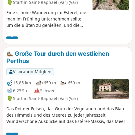
Start in Saint-Raphaël (Var) (Var)
Eine schöne Wanderung im Esterel, die
man im Frühling unternehmen sollte,
um die Blüten zu genießen, und die
man im Sommer vermeiden sollte.Ein
paar einfache Kletterpassagen beim
letzten Aufstieg. Schöne Ausblicke auf
das Massiv, manchmal bis zum
Große Tour durch den westlichen
Meer.Achtung! Die Route kann für
Perthus
manche schwierig erscheinen (erfordert
einen guten Orientierungssinn und ein
Visorando-Mitglied
wenig leichtes Klettern).
15,85 km
+659 m
-659 m
6:25 Std.
Schwer
Start in Saint-Raphaël (Var) (Var)
Das Rot der Felsen, das Grün der Vegetation und das Blau
des Himmels und des Meeres zu jeder Jahreszeit.
Wunderschöne Ausblicke auf das Estérel-Massiv, das Meer
und die Alpen in der Ferne.