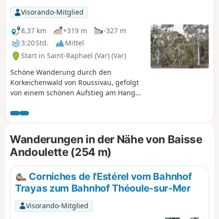
Visorando-Mitglied
8,37 km
+319 m
-327 m
3:20 Std.
Mittel
Start in Saint-Raphaël (Var) (Var)
Schöne Wanderung durch den
Korkeichenwald von Roussivau, gefolgt
von einem schönen Aufstieg am Hang
des Pic du Perthus Occidental bis zum
Plateau der Baisse Andoulette und der
Baisse des Charretiers. Schöne
Panoramablicke auf die
Wanderungen in der Nähe von Baisse
symbolträchtigen Gipfel des Estérel und
Andoulette (254 m)
den Golf von Fréjus. Abstieg in ein
enges Tal.
Corniches de l'Estérel vom Bahnhof
Trayas zum Bahnhof Théoule-sur-Mer
Visorando-Mitglied