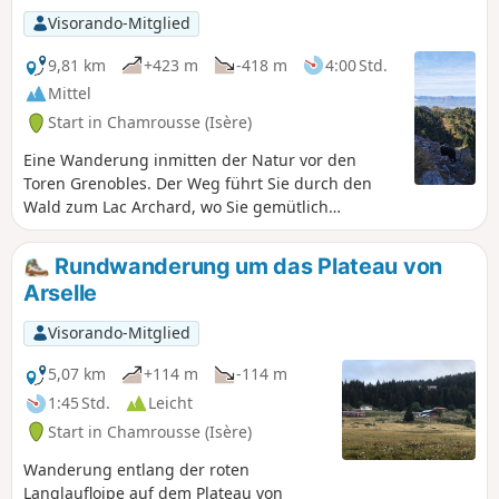
Visorando-Mitglied
9,81 km
+423 m
-418 m
4:00 Std.
Mittel
Start in Chamrousse (Isère)
Eine Wanderung inmitten der Natur vor den
Toren Grenobles. Der Weg führt Sie durch den
Wald zum Lac Archard, wo Sie gemütlich
verweilen können. In einer offeneren Umgebung
steigt der Weg dann zu den Lacs Robert hinauf.
Rundwanderung um das Plateau von
Arselle
Visorando-Mitglied
5,07 km
+114 m
-114 m
1:45 Std.
Leicht
Start in Chamrousse (Isère)
Wanderung entlang der roten
Langlaufloipe auf dem Plateau von