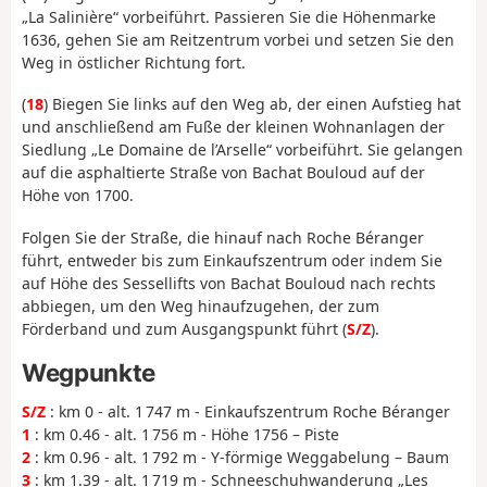
„La Salinière“ vorbeiführt. Passieren Sie die Höhenmarke
1636, gehen Sie am Reitzentrum vorbei und setzen Sie den
Weg in östlicher Richtung fort.
(
18
) Biegen Sie links auf den Weg ab, der einen Aufstieg hat
und anschließend am Fuße der kleinen Wohnanlagen der
Siedlung „Le Domaine de l’Arselle“ vorbeiführt. Sie gelangen
auf die asphaltierte Straße von Bachat Bouloud auf der
Höhe von 1700.
Folgen Sie der Straße, die hinauf nach Roche Béranger
führt, entweder bis zum Einkaufszentrum oder indem Sie
auf Höhe des Sessellifts von Bachat Bouloud nach rechts
abbiegen, um den Weg hinaufzugehen, der zum
Förderband und zum Ausgangspunkt führt (
S/Z
).
Wegpunkte
S/Z
: km 0 - alt. 1 747 m - Einkaufszentrum Roche Béranger
1
: km 0.46 - alt. 1 756 m - Höhe 1756 – Piste
2
: km 0.96 - alt. 1 792 m - Y-förmige Weggabelung – Baum
3
: km 1.39 - alt. 1 719 m - Schneeschuhwanderung „Les