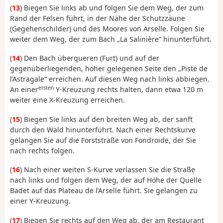
(
13
) Biegen Sie links ab und folgen Sie dem Weg, der zum
Rand der Felsen führt, in der Nähe der Schutzzäune
(Gegehenschilder) und des Moores von Arselle. Folgen Sie
weiter dem Weg, der zum Bach „La Salinière“ hinunterführt.
(
14
) Den Bach überqueren (Furt) und auf der
gegenüberliegenden, höher gelegenen Seite den „Piste de
l’Astragale“ erreichen. Auf diesen Weg nach links abbiegen.
ersten
An einer
Y-Kreuzung rechts halten, dann etwa 120 m
weiter eine X-Kreuzung erreichen.
(
15
) Biegen Sie links auf den breiten Weg ab, der sanft
durch den Wald hinunterführt. Nach einer Rechtskurve
gelangen Sie auf die Forststraße von Fondroide, der Sie
nach rechts folgen.
(
16
) Nach einer weiten S-Kurve verlassen Sie die Straße
nach links und folgen dem Weg, der auf Höhe der Quelle
Badet auf das Plateau de l’Arselle führt. Sie gelangen zu
einer Y-Kreuzung.
(
17
) Biegen Sie rechts auf den Weg ab, der am Restaurant