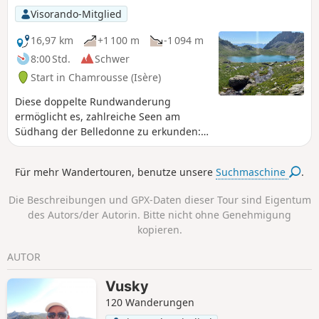
Visorando-Mitglied
16,97 km
+1 100 m
-1 094 m
8:00 Std.
Schwer
Start in Chamrousse (Isère)
Diese doppelte Rundwanderung
ermöglicht es, zahlreiche Seen am
Südhang der Belledonne zu erkunden:
Vom Ausgangspunkt Recoin de
Chamrousse aus führt die Route
Für mehr Wandertouren, benutze unsere
Suchmaschine
.
klassischerweise über die südliche und
nördliche Scharte zu den Lacs Robert,
Die Beschreibungen und GPX-Daten dieser Tour sind Eigentum
bietet aber auch die Möglichkeit für den
des Autors/der Autorin. Bitte nicht ohne Genehmigung
Aufstieg zum Lac David über die
kopieren.
unberührte Combe de Jasse-Bralard
und anschließend über den GR®738
AUTOR
entlang der Seen Lacs Claret, Longet,
Bernard, Léama, Robert und des
Vusky
Pourettes. Zwar verläuft der Großteil der
120 Wanderungen
Strecke auf markierten Wegen, doch