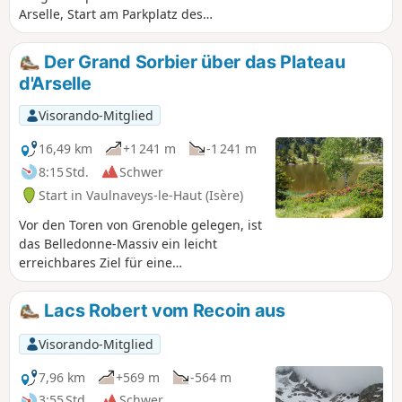
Arselle, Start am Parkplatz des
Restaurants und Schwimmbads im Dorf
Bachat in Chamrousse 1700. Ein großer
Der Grand Sorbier über das Plateau
Teil der Wanderung führt durch den
d'Arselle
Wald.
Visorando-Mitglied
16,49 km
+1 241 m
-1 241 m
8:15 Std.
Schwer
Start in Vaulnaveys-le-Haut (Isère)
Vor den Toren von Grenoble gelegen, ist
das Belledonne-Massiv ein leicht
erreichbares Ziel für eine
Tageswanderung, das alle Höhenlagen
und zahlreiche Seen bietet. Der Grand
Lacs Robert vom Recoin aus
Sorbier in der Nähe des Skigebiets
Chamrousse überragt das Romanche-
Visorando-Mitglied
Tal aus 1800 m Höhe und blickt darüber
hinaus auf die Grandes Rousses und die
7,96 km
+569 m
-564 m
Alpen.Der erste, stark frequentierte Teil
3:55 Std.
Schwer