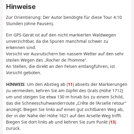
Hinweise
Zur Orientierung: Der Autor benötigte für diese Tour 4:10
Stunden (ohne Pausen).
Ein GPS-Gerät ist auf den nicht markierten Waldwegen
unverzichtbar, da die Spuren manchmal schwer zu
erkennen sind.
Vorsicht vor Ausrutschern bei nassem Wetter auf den sehr
steilen Wegen des „Rocher de l’homme“.
An Stellen, die direkt an den Felsen entlangführen, ist
Vorsicht geboten.
HINWEIS
: Um den Abstieg ab (
11
) abseits der Markierungen
zu vermeiden, kehren Sie am Gipfel des Grats (Höhe 1712)
um und steigen Sie etwa 130 m hinab bis zu einem Schild,
das die Schneeschuhwanderroute „Crête de l’Arselle retour“
anzeigt. Biegen Sie links auf einen gut sichtbaren Weg ab,
der in der Nähe der Höhe 1621 auf den Arselle-Weg trifft.
Biegen Sie dort links ab und kehren Sie zum Punkt (
13
)
zurück.