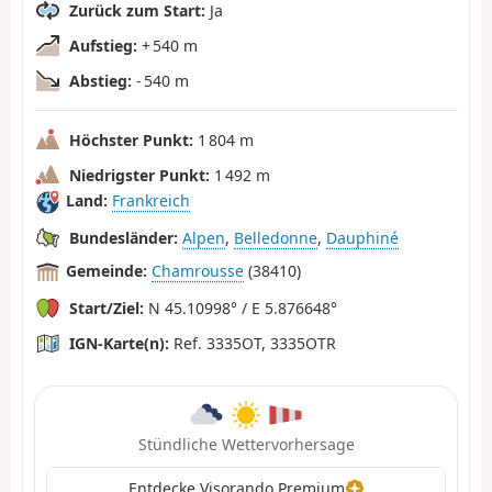
Zurück zum Start:
Ja
Aufstieg:
+ 540 m
Abstieg:
- 540 m
Höchster Punkt:
1 804 m
Niedrigster Punkt:
1 492 m
Land:
Frankreich
Bundesländer:
Alpen
,
Belledonne
,
Dauphiné
Gemeinde:
Chamrousse
(38410)
Start/Ziel:
N 45.10998° / E 5.876648°
IGN-Karte(n):
Ref. 3335OT, 3335OTR
Stündliche Wettervorhersage
Entdecke Visorando Premium