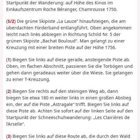
Startpunkt der Wanderung: auf Höhe des Kinos im
Einkaufszentrum Roche Béranger, Chamrousse 1750.
(
S/Z
) Die grüne Skipiste „La Lauze“ hinaufsteigen, die am
überdachten Förderband entlangführt. Oben angekommen
leicht nach links abbiegen in Richtung Schild Nr. 5 der
grünen Skipiste „Bachat Bouloud“. Man gelangt zu einer
Kreuzung mit einer breiten Piste auf der Höhe 1756.
(
1
) Biegen Sie links auf diese gerade, ansteigende Piste ab.
Oben, im flachen Abschnitt, passieren Sie die Torbögen und
gehen dann geradeaus weiter über die Wiese. Sie gelangen
zu einer T-Kreuzung.
(
2
) Biegen Sie rechts auf den steinigen Weg ab, dann
biegen Sie etwa 180 m weiter links in einen großen Abstieg
ein, der auf die Piste „Astragale“ trifft. Biegen Sie links auf
diese Piste ab. Achten Sie sofort auf der linken Seite auf den
Startpunkt der Schneeschuhwanderung: „Les Clairières de
l’Arselle“.
(
3
) Biegen Sie links auf diese Route ab, die durch den Wald