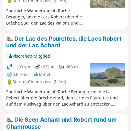
Start in Chamrousse (Isère)
Sportliche Wanderung ab Roche
Béranger, um die Lacs Robert über die
Brèche Sud, den Lac des Vallons und
auf dem Rückweg über die Croix de
Chamrousse zu entdecken. Grandiose
Der Lac des Pourettes, die Lacs Robert
und wilde Landschaften. Achtung, es
und der Lac Achard
sind felsige Passagen zu überwinden.
Visorando-Mitglied
11,03 km
+672 m
-663 m
5:05 Std.
Mittel
Start in Chamrousse (Isère)
Sportliche Wanderung ab Roche Béranger, um die Lacs
Robert über die Brèche Nord, den Lac des Pourettes und
auf dem Rückweg über den Lac Achard zu entdecken.
Grandiose und wilde Landschaften. Achtung, es sind felsige
Passagen zu überwinden.
Die Seen Achard und Robert rund um
Chamrousse