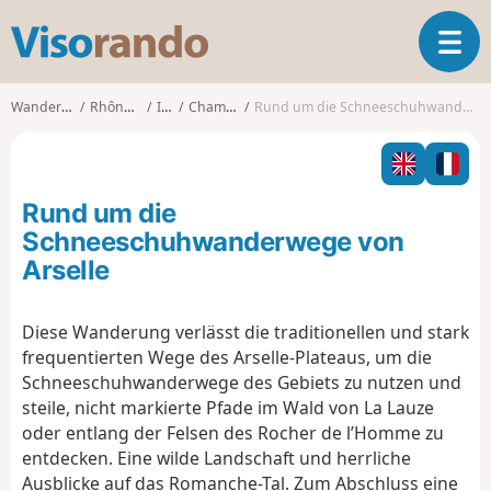
V
T
i
o
s
g
o
Wanderungen
Rhône-Alpes
Isère
Chamrousse
Rund um die Schneeschuhwanderwege von Arselle
g
r
l
a
e
n
n
d
Rund um die
a
o
v
Schneeschuhwanderwege von
i
Arselle
g
a
t
Diese Wanderung verlässt die traditionellen und stark
i
frequentierten Wege des Arselle-Plateaus, um die
o
Schneeschuhwanderwege des Gebiets zu nutzen und
n
steile, nicht markierte Pfade im Wald von La Lauze
oder entlang der Felsen des Rocher de l’Homme zu
entdecken. Eine wilde Landschaft und herrliche
Ausblicke auf das Romanche-Tal. Zum Abschluss eine