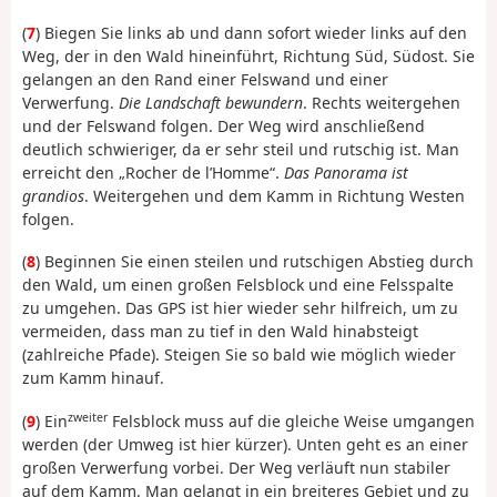
(
7
) Biegen Sie links ab und dann sofort wieder links auf den
Weg, der in den Wald hineinführt, Richtung Süd, Südost. Sie
gelangen an den Rand einer Felswand und einer
Verwerfung.
Die Landschaft bewundern
. Rechts weitergehen
und der Felswand folgen. Der Weg wird anschließend
deutlich schwieriger, da er sehr steil und rutschig ist. Man
erreicht den „Rocher de l’Homme“.
Das Panorama ist
grandios
. Weitergehen und dem Kamm in Richtung Westen
folgen.
(
8
) Beginnen Sie einen steilen und rutschigen Abstieg durch
den Wald, um einen großen Felsblock und eine Felsspalte
zu umgehen. Das GPS ist hier wieder sehr hilfreich, um zu
vermeiden, dass man zu tief in den Wald hinabsteigt
(zahlreiche Pfade). Steigen Sie so bald wie möglich wieder
zum Kamm hinauf.
zweiter
(
9
) Ein
Felsblock muss auf die gleiche Weise umgangen
werden (der Umweg ist hier kürzer). Unten geht es an einer
großen Verwerfung vorbei. Der Weg verläuft nun stabiler
auf dem Kamm. Man gelangt in ein breiteres Gebiet und zu