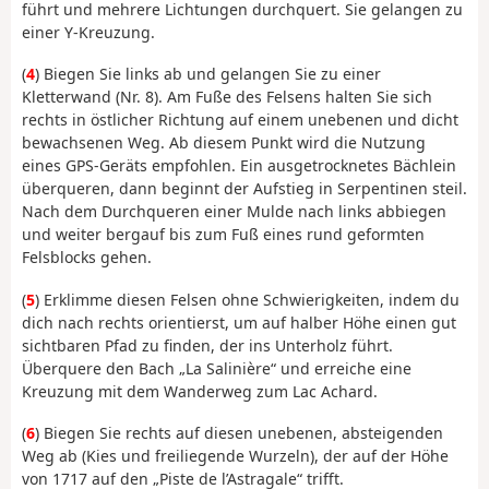
führt und mehrere Lichtungen durchquert. Sie gelangen zu
einer Y-Kreuzung.
(
4
) Biegen Sie links ab und gelangen Sie zu einer
Kletterwand (Nr. 8). Am Fuße des Felsens halten Sie sich
rechts in östlicher Richtung auf einem unebenen und dicht
bewachsenen Weg. Ab diesem Punkt wird die Nutzung
eines GPS-Geräts empfohlen. Ein ausgetrocknetes Bächlein
überqueren, dann beginnt der Aufstieg in Serpentinen steil.
Nach dem Durchqueren einer Mulde nach links abbiegen
und weiter bergauf bis zum Fuß eines rund geformten
Felsblocks gehen.
(
5
) Erklimme diesen Felsen ohne Schwierigkeiten, indem du
dich nach rechts orientierst, um auf halber Höhe einen gut
sichtbaren Pfad zu finden, der ins Unterholz führt.
Überquere den Bach „La Salinière“ und erreiche eine
Kreuzung mit dem Wanderweg zum Lac Achard.
(
6
) Biegen Sie rechts auf diesen unebenen, absteigenden
Weg ab (Kies und freiliegende Wurzeln), der auf der Höhe
von 1717 auf den „Piste de l’Astragale“ trifft.