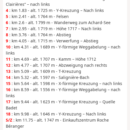
Clairières“ – nach links
4
: km 1.83 - alt. 1 725 m - Y-Kreuzung – Nach links
5
: km 2.41 - alt. 1 764 m - Felsen
6
: km 2.6 - alt. 1 799 m - Wanderweg zum Achard-See
7
: km 2.95 - alt. 1 719 m - Höhe 1717 – Nach links
8
: km 3.76 - alt. 1 764 m - Abstieg
9
: km 4.05 - alt. 1 715 m - Verwerfung – Abstieg
10
: km 4.31 - alt. 1 689 m - Y-förmige Weggabelung – nach
links
11
: km 4.69 - alt. 1 707 m - Kamm – Höhe 1712
12
: km 4.77 - alt. 1 707 m - Abzweigung nach rechts
13
: km 5.09 - alt. 1 609 m - T-Kreuzung
14
: km 5.32 - alt. 1 597 m - Salignière-Bach
15
: km 5.64 - alt. 1 598 m - X-förmige Kreuzung – nach links
16
: km 8.59 - alt. 1 556 m - Y-förmige Weggabelung – nach
links
17
: km 9.44 - alt. 1 623 m - Y-förmige Kreuzung – Quelle
Badet
18
: km 9.98 - alt. 1 646 m - Y-Kreuzung – Nach links
S/Z
: km 11.75 - alt. 1 747 m - Einkaufszentrum Roche
Béranger