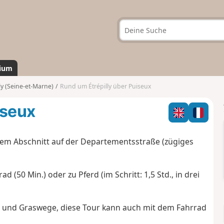
ium
ly (Seine-et-Marne)
Rund um Étrépilly über Puiseux
iseux
inem Abschnitt auf der Departementsstraße (zügiges
d (50 Min.) oder zu Pferd (im Schritt: 1,5 Std., in drei
- und Graswege, diese Tour kann auch mit dem Fahrrad