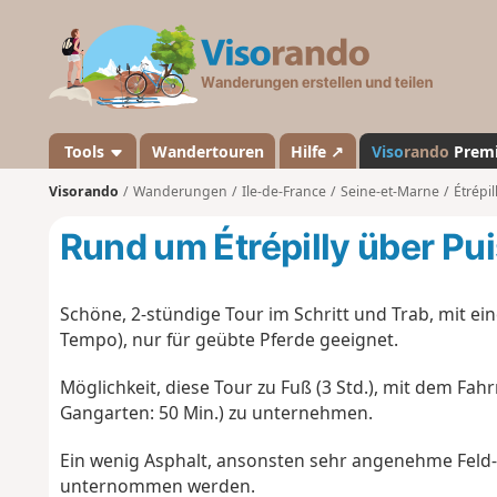
V
i
s
o
r
a
Tools
Wandertouren
Hilfe ↗
Viso
rando
Prem
n
Visorando
Wanderungen
Ile-de-France
Seine-et-Marne
Étrépil
d
o
Rund um Étrépilly über Pu
Schöne, 2-stündige Tour im Schritt und Trab, mit e
Tempo), nur für geübte Pferde geeignet.
Möglichkeit, diese Tour zu Fuß (3 Std.), mit dem Fahrra
Gangarten: 50 Min.) zu unternehmen.
Ein wenig Asphalt, ansonsten sehr angenehme Feld
unternommen werden.