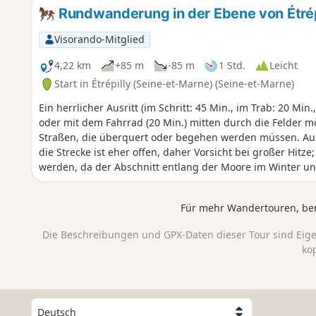
Rundwanderung in der Ebene von Étrép
Visorando-Mitglied
4,22 km
+85 m
-85 m
1 Std.
Leicht
Start in Étrépilly (Seine-et-Marne) (Seine-et-Marne)
Ein herrlicher Ausritt (im Schritt: 45 Min., im Trab: 20 Min
oder mit dem Fahrrad (20 Min.) mitten durch die Felder m
Straßen, die überquert oder begehen werden müssen. Ausr
die Strecke ist eher offen, daher Vorsicht bei großer Hitz
werden, da der Abschnitt entlang der Moore im Winter unp
nördlichen Teil über die Straße nach Étrépilly nehmen.
Für mehr Wandertouren, be
Die Beschreibungen und GPX-Daten dieser Tour sind Eig
ko
W