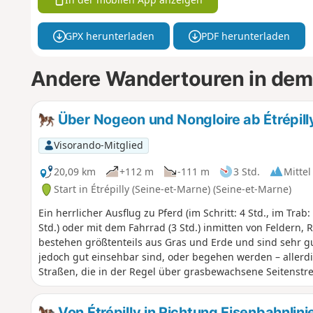
GPX herunterladen
PDF herunterladen
Andere Wandertouren in dem
Über Nogeon und Nongloire ab Étrépill
Visorando-Mitglied
20,09 km
+112 m
-111 m
3 Std.
Mittel
Start in Étrépilly (Seine-et-Marne) (Seine-et-Marne)
Ein herrlicher Ausflug zu Pferd (im Schritt: 4 Std., im Trab:
Std.) oder mit dem Fahrrad (3 Std.) inmitten von Feldern
bestehen größtenteils aus Gras und Erde und sind sehr g
jedoch gut einsehbar sind, oder begehen werden – allerd
Straßen, die in der Regel über grasbewachsene Seitenstrei
Hochebenen, an einigen Stellen kann es windig sein; die St
geboten. Mitten im Winter ist die Tour sehr angenehm, al
Von Étrépilly in Richtung Eisenbahnlini