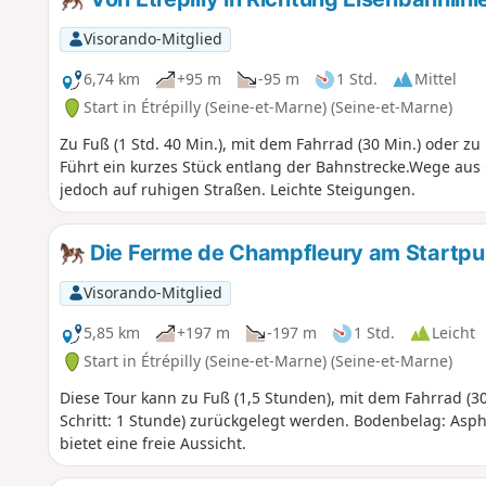
Visorando-Mitglied
6,74 km
+95 m
-95 m
1 Std.
Mittel
Start in Étrépilly (Seine-et-Marne) (Seine-et-Marne)
Zu Fuß (1 Std. 40 Min.), mit dem Fahrrad (30 Min.) oder zu P
Führt ein kurzes Stück entlang der Bahnstrecke.Wege aus 
jedoch auf ruhigen Straßen. Leichte Steigungen.
Die Ferme de Champfleury am Startpun
Visorando-Mitglied
5,85 km
+197 m
-197 m
1 Std.
Leicht
Start in Étrépilly (Seine-et-Marne) (Seine-et-Marne)
Diese Tour kann zu Fuß (1,5 Stunden), mit dem Fahrrad (30
Schritt: 1 Stunde) zurückgelegt werden. Bodenbelag: Aspha
bietet eine freie Aussicht.