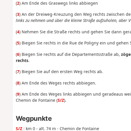
(
2
) Am Ende des Graswegs links abbiegen
(
3
) An der Dreiweg-Kreuzung den Weg rechts zwischen
links zu nehmen und über die kleine Straße aufzuholen, aber Vo
(
4
) Nehmen Sie die Straße rechts und gehen Sie dann gera
(
5
) Biegen Sie rechts in die Rue de Poligny ein und gehen
(
6
) Biegen Sie rechts auf die Departementsstraße ab,
zöger
rechts
.
(
7
) Biegen Sie auf den ersten Weg rechts ab.
(
8
) Am Ende des Weges rechts abbiegen.
(
9
) Am Ende des Weges links abbiegen und geradeaus we
Chemin de Fontaine (
S/Z
).
Wegpunkte
S/Z
: km 0 - alt. 74 m - Chemin de Fontaine