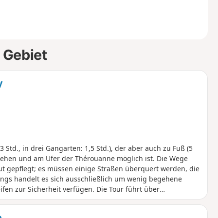
 Gebiet
y
 3 Std., in drei Gangarten: 1,5 Std.), der aber auch zu Fuß (5
, Rehen und am Ufer der Thérouanne möglich ist. Die Wege
ut gepflegt; es müssen einige Straßen überquert werden, die
ings handelt es sich ausschließlich um wenig begehene
fen zur Sicherheit verfügen. Die Tour führt über
recke ist eher offen, daher ist bei großer Hitze Vorsicht
le Wege sind begehbar.
e