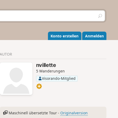
S
u
c
h
e
Konto erstellen
Anmelden
n
AUTOR
nvillette
5 Wanderungen
Visorando-Mitglied
Maschinell übersetzte Tour -
Originalversion