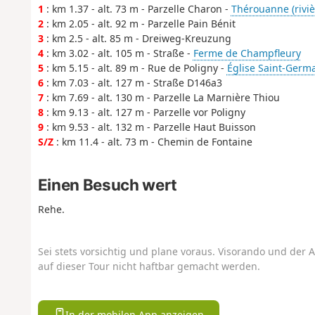
1
: km 1.37 - alt. 73 m - Parzelle Charon -
Thérouanne (riviè
2
: km 2.05 - alt. 92 m - Parzelle Pain Bénit
3
: km 2.5 - alt. 85 m - Dreiweg-Kreuzung
4
: km 3.02 - alt. 105 m - Straße -
Ferme de Champfleury
5
: km 5.15 - alt. 89 m - Rue de Poligny -
Église Saint-Germa
6
: km 7.03 - alt. 127 m - Straße D146a3
7
: km 7.69 - alt. 130 m - Parzelle La Marnière Thiou
8
: km 9.13 - alt. 127 m - Parzelle vor Poligny
9
: km 9.53 - alt. 132 m - Parzelle Haut Buisson
S/Z
: km 11.4 - alt. 73 m - Chemin de Fontaine
Einen Besuch wert
Rehe.
Sei stets vorsichtig und plane voraus. Visorando und der A
auf dieser Tour nicht haftbar gemacht werden.
In der mobilen App anzeigen