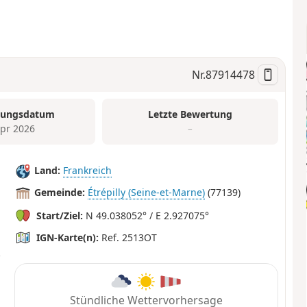
Nr.
87914478
tungsdatum
Letzte Bewertung
Apr 2026
–
Land:
Frankreich
Gemeinde:
Étrépilly (Seine-et-Marne)
(77139)
Start/Ziel:
N 49.038052° / E 2.927075°
IGN-Karte(n):
Ref. 2513OT
Stündliche Wettervorhersage