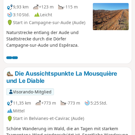
9,93 km
+123 m
-115 m
3:10 Std.
Leicht
Start in Campagne-sur-Aude (Aude)
Naturstrecke entlang der Aude und
Stadtstrecke durch die Dörfer
Campagne-sur-Aude und Espéraza.
Die Aussichtspunkte La Mousquière
und Le Diable
Visorando-Mitglied
11,35 km
+773 m
-773 m
5:25 Std.
Mittel
Start in Belvianes-et-Cavirac (Aude)
Schöne Wanderung im Wald, die an Tagen mit starkem
Tramontana-Wind windgeschützt ist. Sportliche Wanderung