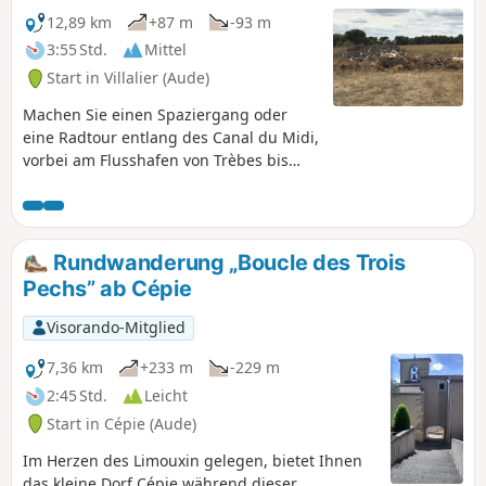
und ihrer Landschaften.
12,89 km
+87 m
-93 m
3:55 Std.
Mittel
Start in Villalier (Aude)
Machen Sie einen Spaziergang oder
eine Radtour entlang des Canal du Midi,
vorbei am Flusshafen von Trèbes bis
zum Schloss Bouilhonnac.
Rundwanderung „Boucle des Trois
Pechs” ab Cépie
Visorando-Mitglied
7,36 km
+233 m
-229 m
2:45 Std.
Leicht
Start in Cépie (Aude)
Im Herzen des Limouxin gelegen, bietet Ihnen
das kleine Dorf Cépie während dieser