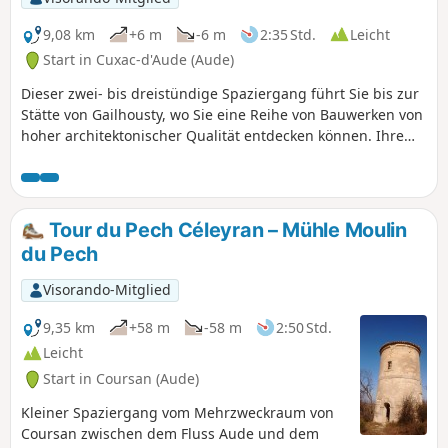
9,08 km
+6 m
-6 m
2:35 Std.
Leicht
Start in Cuxac-d'Aude (Aude)
Dieser zwei- bis dreistündige Spaziergang führt Sie bis zur
Stätte von Gailhousty, wo Sie eine Reihe von Bauwerken von
hoher architektonischer Qualität entdecken können. Ihre
Funktion steht im Zusammenhang mit der Gefahr von
Hochwasser des Flusses Aude, der seit jeher eine
Bedrohung darstellt. Dieser Teil des Verbindungskanals
wurde nämlich im Hochwasserausbreitungsgebiet des
Tour du Pech Céleyran – Mühle Moulin
Flusses angelegt. Die Überschwemmungen von 1999
du Pech
veranlassten die Entscheidungsträger, Deiche zu errichten,
die Teil der Kulisse dieser Route sind.
Visorando-Mitglied
9,35 km
+58 m
-58 m
2:50 Std.
Leicht
Start in Coursan (Aude)
Kleiner Spaziergang vom Mehrzweckraum von
Coursan zwischen dem Fluss Aude und dem