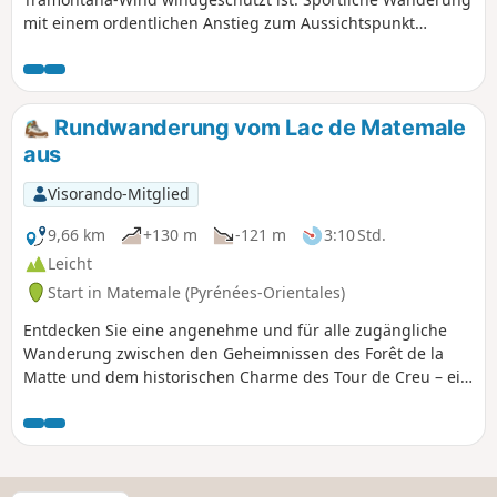
mit einem ordentlichen Anstieg zum Aussichtspunkt
Belvédère de la Mousquière, aber die Aussicht entschädigt
reichlich für die Anstrengung!!! Schöne Aussicht vom
Belvédère du Diable und schöne Ausblicke auf das Tal von
Quillan oder Bugarach während dieser Tour.
Rundwanderung vom Lac de Matemale
aus
Visorando-Mitglied
9,66 km
+130 m
-121 m
3:10 Std.
Leicht
Start in Matemale (Pyrénées-Orientales)
Entdecken Sie eine angenehme und für alle zugängliche
Wanderung zwischen den Geheimnissen des Forêt de la
Matte und dem historischen Charme des Tour de Creu – ein
Eintauchen in das Herz der Natur und des Kulturerbes.