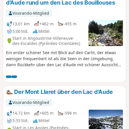
d'Aude rund um den Lac des Bouillouses
Visorando-Mitglied
13,01 km
+462 m
-455 m
5:00 Std.
Mittel
Start in Angoustrine-Villeneuve-
des-Escaldes (Pyrénées-Orientales)
Ein erster schöner See mit Blick auf den Carlit, der etwas
weniger frequentiert ist als die Seen in der Umgebung,
dann Rückkehr über den Lac d'Aude mit schöner Aussicht
auf den Lac des Bouillouses und den Carlit.
Der Mont Llaret über den Lac d'Aude
Visorando-Mitglied
14,72 km
+605 m
-598 m
5:55 Std.
Mittel
Start in Les Angles (Pyrénées-