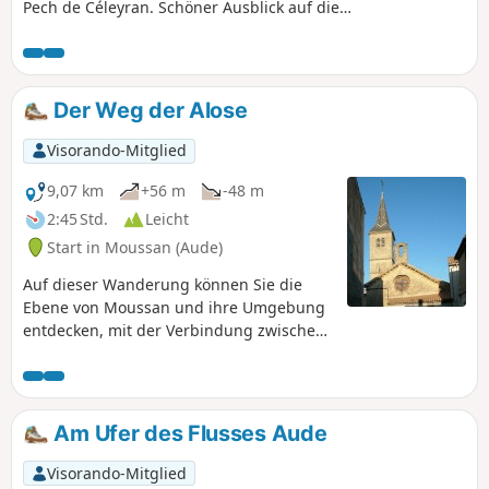
Pech de Céleyran. Schöner Ausblick auf die
Ebene, die Montagne Noire und die Pyrenäen
vom höchsten Punkt aus. Vorbeikommen an der
Mühle von Pech.
Der Weg der Alose
Visorando-Mitglied
9,07 km
+56 m
-48 m
2:45 Std.
Leicht
Start in Moussan (Aude)
Auf dieser Wanderung können Sie die
Ebene von Moussan und ihre Umgebung
entdecken, mit der Verbindung zwischen
dem Fluss Aude, der Cesse und dem
Canal de la Robine (einem Zweig des
Canal du Midi), aber auch die kreisförmig
angelegten Straßen des Dorfes.
Am Ufer des Flusses Aude
Visorando-Mitglied