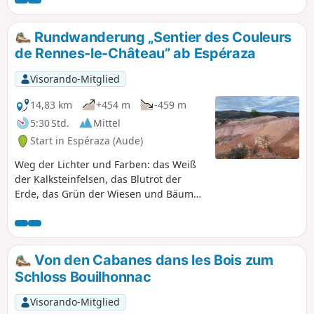
insbesondere auf die Porte Narbonnaise zu werfen.
Rundwanderung „Sentier des Couleurs
de Rennes-le-Château” ab Espéraza
Visorando-Mitglied
14,83 km
+454 m
-459 m
5:30 Std.
Mittel
Start in Espéraza (Aude)
Weg der Lichter und Farben: das Weiß
der Kalksteinfelsen, das Blutrot der
Erde, das Grün der Wiesen und Bäume,
das Blau des Himmels und der Berge,
der Duft der Kiefern und die Winde, die
unsere Träume weit weg tragen, wenn
wir die außergewöhnlichen Panoramen
Von den Cabanes dans les Bois zum
bewundern. Weg der Geheimnisse von
Schloss Bouilhonnac
Abbé Saunière und seinem Beichtvater
von Espéraza: Wandeln Sie auf ihren
Visorando-Mitglied
Spuren bis ins Herz ihrer Geschichte