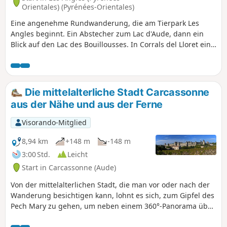
Orientales) (Pyrénées-Orientales)
Eine angenehme Rundwanderung, die am Tierpark Les
Angles beginnt. Ein Abstecher zum Lac d'Aude, dann ein
Blick auf den Lac des Bouillousses. In Corrals del Lloret eine
schöne Herde Kühe mit ihren Kälbern. Einige fast wilde
Pferde. Der Mont Llauret und der Roc d'Aude am Ende, um
die Umgebung zu sehen.
Die mittelalterliche Stadt Carcassonne
aus der Nähe und aus der Ferne
Visorando-Mitglied
8,94 km
+148 m
-148 m
3:00 Std.
Leicht
Start in Carcassonne (Aude)
Von der mittelalterlichen Stadt, die man vor oder nach der
Wanderung besichtigen kann, lohnt es sich, zum Gipfel des
Pech Mary zu gehen, um neben einem 360°-Panorama über
die Stadt und die Umgebung einen Blick auf die Stadt und