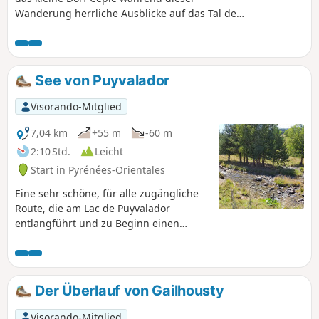
Wanderung herrliche Ausblicke auf das Tal der
Aude.
See von Puyvalador
Visorando-Mitglied
7,04 km
+55 m
-60 m
2:10 Std.
Leicht
Start in Pyrénées-Orientales
Eine sehr schöne, für alle zugängliche
Route, die am Lac de Puyvalador
entlangführt und zu Beginn einen
Lehrpfad bietet.
Der Überlauf von Gailhousty
Visorando-Mitglied