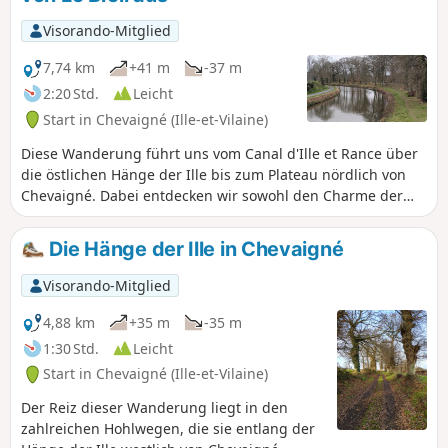
Visorando-Mitglied
7,74 km
+41 m
-37 m
2:20 Std.
Leicht
Start in Chevaigné (Ille-et-Vilaine)
Diese Wanderung führt uns vom Canal d'Ille et Rance über
die östlichen Hänge der Ille bis zum Plateau nördlich von
Chevaigné. Dabei entdecken wir sowohl den Charme der
Schleusen als auch den der Hohlwege und der Landschaft
mit ihren Weilern. Sehr abwechslungsreich und farbenfroh
Die Hänge der Ille in Chevaigné
im Frühling und Herbst. Diese Wanderung kann die
Wanderung „Les coteaux de l'Ille à Chevaigné” verlängern,
Visorando-Mitglied
mit der sie den Start-/Endpunkt teilt.
4,88 km
+35 m
-35 m
1:30 Std.
Leicht
Start in Chevaigné (Ille-et-Vilaine)
Der Reiz dieser Wanderung liegt in den
zahlreichen Hohlwegen, die sie entlang der