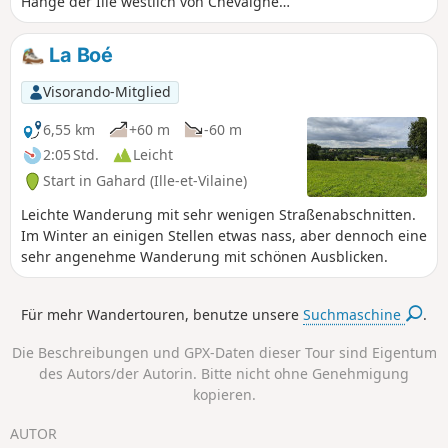
Hänge der Ille westlich von Chevaigné
nimmt. Mal gesäumt von jahrhundertealten
Eichen, genießt man die Ruhe, die Farben
La Boé
und die Natur. Mal mit einem weiten Blick
über das Tal der Ille, lässt sie uns den Kanal
Visorando-Mitglied
Ille et Rance unter uns, die Wiesen und
Weiler entdecken. Im Frühling und Herbst
6,55 km
+60 m
-60 m
sehr farbenfroh, im Sommer schattig, im
2:05 Std.
Leicht
Winter begehbar: ein Spaziergang für jedes
Start in Gahard (Ille-et-Vilaine)
Wetter!
Leichte Wanderung mit sehr wenigen Straßenabschnitten.
Im Winter an einigen Stellen etwas nass, aber dennoch eine
sehr angenehme Wanderung mit schönen Ausblicken.
Für mehr Wandertouren, benutze unsere
Suchmaschine
.
Die Beschreibungen und GPX-Daten dieser Tour sind Eigentum
des Autors/der Autorin. Bitte nicht ohne Genehmigung
kopieren.
AUTOR