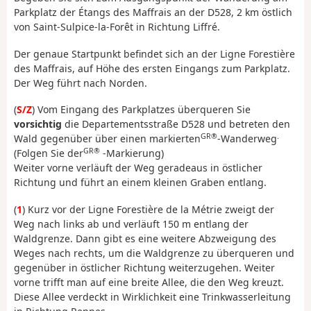
Parkplatz der Étangs des Maffrais an der D528, 2 km östlich
von Saint-Sulpice-la-Forêt in Richtung Liffré.
Der genaue Startpunkt befindet sich an der Ligne Forestière
des Maffrais, auf Höhe des ersten Eingangs zum Parkplatz.
Der Weg führt nach Norden.
(
S/Z
) Vom Eingang des Parkplatzes überqueren Sie
vorsichtig
die Departementsstraße D528 und betreten den
GR®
.
Wald gegenüber über einen markierten
-Wanderweg
GR®
(Folgen Sie der
-Markierung)
Weiter vorne verläuft der Weg geradeaus in östlicher
Richtung und führt an einem kleinen Graben entlang.
(
1
) Kurz vor der Ligne Forestière de la Métrie zweigt der
Weg nach links ab und verläuft 150 m entlang der
Waldgrenze. Dann gibt es eine weitere Abzweigung des
Weges nach rechts, um die Waldgrenze zu überqueren und
gegenüber in östlicher Richtung weiterzugehen. Weiter
vorne trifft man auf eine breite Allee, die den Weg kreuzt.
Diese Allee verdeckt in Wirklichkeit eine Trinkwasserleitung