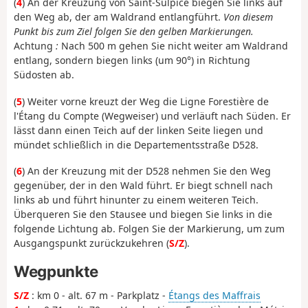
(
4
) An der Kreuzung von Saint-Sulpice biegen Sie links auf
den Weg ab, der am Waldrand entlangführt.
Von diesem
Punkt bis zum Ziel folgen Sie den gelben Markierungen.
Achtung
:
Nach 500 m gehen Sie nicht weiter am Waldrand
entlang, sondern biegen links (um 90°) in Richtung
Südosten ab.
(
5
) Weiter vorne kreuzt der Weg die Ligne Forestière de
l'Étang du Compte (Wegweiser) und verläuft nach Süden. Er
lässt dann einen Teich auf der linken Seite liegen und
mündet schließlich in die Departementsstraße D528.
(
6
) An der Kreuzung mit der D528 nehmen Sie den Weg
gegenüber, der in den Wald führt. Er biegt schnell nach
links ab und führt hinunter zu einem weiteren Teich.
Überqueren Sie den Stausee und biegen Sie links in die
folgende Lichtung ab. Folgen Sie der Markierung, um zum
Ausgangspunkt zurückzukehren (
S/Z
).
Wegpunkte
S/Z
: km 0 - alt. 67 m - Parkplatz -
Étangs des Maffrais