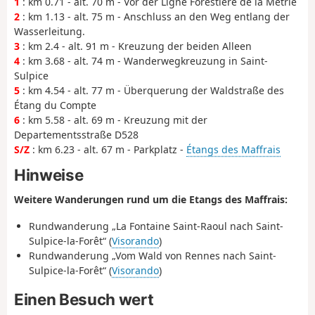
1
: km 0.71 - alt. 70 m - Vor der Ligne Forestière de la Métrie
2
: km 1.13 - alt. 75 m - Anschluss an den Weg entlang der
Wasserleitung.
3
: km 2.4 - alt. 91 m - Kreuzung der beiden Alleen
4
: km 3.68 - alt. 74 m - Wanderwegkreuzung in Saint-
Sulpice
5
: km 4.54 - alt. 77 m - Überquerung der Waldstraße des
Étang du Compte
6
: km 5.58 - alt. 69 m - Kreuzung mit der
Departementsstraße D528
S/Z
: km 6.23 - alt. 67 m - Parkplatz -
Étangs des Maffrais
Hinweise
Weitere Wanderungen rund um die Etangs des Maffrais:
Rundwanderung „La Fontaine Saint-Raoul nach Saint-
Sulpice-la-Forêt“ (
Visorando
)
Rundwanderung „Vom Wald von Rennes nach Saint-
Sulpice-la-Forêt“ (
Visorando
)
Einen Besuch wert