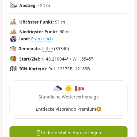
Abstieg:
- 24 m
Höchster Punkt:
91 m
Niedrigster Punkt:
60 m
Land:
Frankreich
Gemeinde:
Liffré
(35340)
Start/Ziel:
N 48.210044° / W 1.5545°
IGN-Karte(n):
Ref. 1217SB, 1218SB
Stündliche Wettervorhersage
Entdecke Visorando Premium
In der mobilen App anzeigen