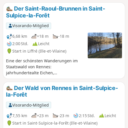
Der Saint-Raoul-Brunnen in Saint-
Sulpice-la-Forêt
Visorando-Mitglied
6,68 km
+18 m
-18 m
2:00 Std.
Leicht
Start in Liffré (Ille-et-Vilaine)
Eine der schönsten Wanderungen im
Staatswald von Rennes:
jahrhundertealte Eichen,
stimmungsvolle Wege, Bäche, Licht und
Schatten. Für jedermann und zu jeder
Der Wald von Rennes in Saint-Sulpice-
Jahreszeit. Bäume des Waldes, ihr kennt
la-Forêt
meine Seele!...Ihr wisst es, der Stein,
über den ein Käfer läuft,Ein
Visorando-Mitglied
bescheidener Wassertropfen, der von
Blume zu Blume fällt,eine Wolke, ein
7,55 km
+23 m
-23 m
2:15 Std.
Leicht
Vogel beschäftigen mich den ganzen
Start in Saint-Sulpice-la-Forêt (Ille-et-Vilaine)
Tag.Die Betrachtung erfüllt mein Herz