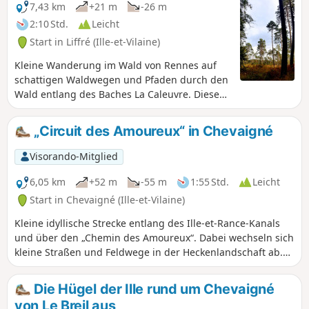
7,43 km
+21 m
-26 m
2:10 Std.
Leicht
Start in Liffré (Ille-et-Vilaine)
Kleine Wanderung im Wald von Rennes auf
schattigen Waldwegen und Pfaden durch den
Wald entlang des Baches La Caleuvre. Diese
einfache Tour ist besonders schön im
Frühjahr, wenn die Buchen ihre hellgrünen
„Circuit des Amoureux“ in Chevaigné
jungen Blätter tragen, oder im Herbst, wenn
sich die Blätter gelb und rot färben. Auf
Visorando-Mitglied
dieser Wanderung kann man die alte
Wasserleitung entdecken, die das Wasser der
6,05 km
+52 m
-55 m
1:55 Std.
Leicht
Minette (einem Nebenfluss des Couesnon)
Start in Chevaigné (Ille-et-Vilaine)
nach Rennes führte.
Kleine idyllische Strecke entlang des Ille-et-Rance-Kanals
und über den „Chemin des Amoureux“. Dabei wechseln sich
kleine Straßen und Feldwege in der Heckenlandschaft ab.
Die Wege können im Winter aufgrund der Nähe zum Kanal
sehr feucht sein.
Die Hügel der Ille rund um Chevaigné
von Le Breil aus