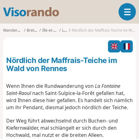
V
T
i
o
s
g
o
Wanderungen
Bretagne
Ille-et-Vilaine
Liffré
Nördlich der Maffrais-Teiche im Wald von Rennes
g
r
l
a
e
n
n
d
Nördlich der Maffrais-Teiche im
a
o
v
Wald von Rennes
i
g
Wenn Ihnen die Rundwanderung von
La Fontaine
a
Saint-Raoul
nach Saint-Sulpice-la-Forêt gefallen hat,
t
i
wird Ihnen diese hier gefallen. Es handelt sich nämlich
o
um ihr Pendant, diesmal jedoch nördlich der Teiche.
n
Der Weg führt abwechselnd durch Buchen- und
Kiefernwälder, mal schlängelt er sich durch den
Hochwald, mal nutzt er die breiten Alleen.