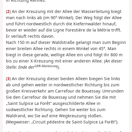
in Richtung Rennes.
(
2
) An der Kreuzung mit der Allee der Wasserleitung biegt
man nach links ab (im 90°-Winkel). Der Weg folgt der Allee
und führt nordwestlich durch die Kiefernwälder hinauf,
bevor er wieder auf die Ligne Forestière de la Métrie trifft.
Er verläuft rechts davon.
Nach 150 m auf dieser Waldstraße gelangt man zum Beginn
einer breiten Allee rechts in einem Winkel von 45°. Man
biegt in diese gerade, wellige Allee ein und folgt ihr 800 m
bis zu einer X-Kreuzung mit einer anderen Allee.
(An dieser
GR®-Markierung
Stelle: Ende der
)
.
(
3
) An der Kreuzung dieser beiden Alleen biegen Sie links
ab und gehen weiter in nordwestlicher Richtung bis zum
großen Kreisverkehr am Carrefour de Bouessay. Umrunden
Sie den Carrefour de Bouessay und nehmen Sie die mit
„Saint Sulpice La Forêt“ ausgeschilderte Allee in
südwestlicher Richtung. Gehen Sie weiter bis zum
Waldrand, wo Sie auf eine Wegkreuzung stoßen.
(Wegweiser: „Circuit pédestre de Saint-Sulpice La Forêt“).