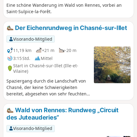
Eine schöne Wanderung im Wald von Rennes, vorbei an
mit Liebe.Victor Hugo.
Saint-Sulpice-la-Forêt.
Der Eichenrundweg in Chasné-sur-Illet
Visorando-Mitglied
11,19 km
+21 m
-20 m
3:15 Std.
Mittel
Start in Chasné-sur-Illet (Ille-et-
Vilaine)
Spaziergang durch die Landschaft von
Chasné, der keine Schwierigkeiten
bereitet, abgesehen von sehr feuchten
Passagen bei Regen. Die hier
vollständig beschriebene Route lässt
Wald von Rennes: Rundweg „Circuit
mehrere Varianten zu, mit denen man
des Juteauderies”
die Strecke verkürzen kann. Sie ist
gesäumt von majestätischen Eichen und
Visorando-Mitglied
Ragosses.