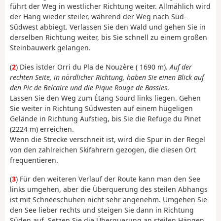
führt der Weg in westlicher Richtung weiter. Allmählich wird
der Hang wieder steiler, während der Weg nach Süd-
Südwest abbiegt. Verlassen Sie den Wald und gehen Sie in
derselben Richtung weiter, bis Sie schnell zu einem großen
Steinbauwerk gelangen.
(
2
) Dies ist
der Orri du Pla de Nouzère (
1690 m).
Auf der
rechten Seite, in nördlicher Richtung, haben Sie einen Blick auf
den Pic de Belcaire und die Pique Rouge de Bassies
.
Lassen Sie den Weg zum Étang Sourd links liegen. Gehen
Sie weiter in Richtung Südwesten auf einem hügeligen
Gelände in Richtung Aufstieg, bis Sie die Refuge du Pinet
(2224 m) erreichen.
Wenn die Strecke verschneit ist, wird die Spur in der Regel
von den zahlreichen Skifahrern gezogen, die diesen Ort
frequentieren.
(
3
) Für
den weiteren Verlauf der Route kann man den See
links umgehen, aber die Überquerung des steilen Abhangs
ist mit Schneeschuhen nicht sehr angenehm. Umgehen Sie
den See lieber rechts und steigen Sie dann in Richtung
Süden auf. Setzen Sie die Überquerung an steilen Hängen