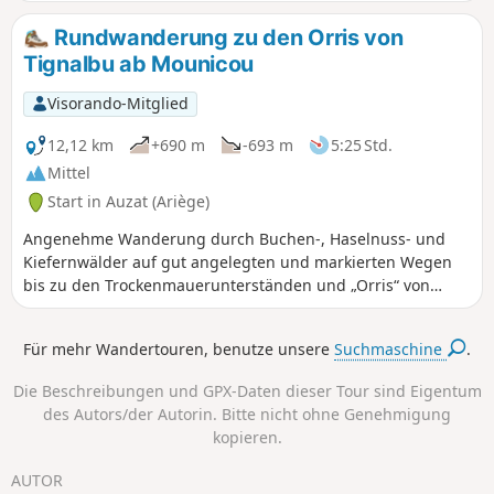
symbolträchtige Gipfel der Region führt. Außerdem können
Sie zahlreiche Seen und Teiche sowie eine Vielzahl
Rundwanderung zu den Orris von
unterschiedlicher Landschaften (Wälder, Almen,
Tignalbu ab Mounicou
Geröllfelder...) entdecken, die alle Wanderer begeistern
werden. Diese Wanderung führt uns durch drei Naturparks:
Visorando-Mitglied
den Regionalen Naturpark der Pyrenäen von Ariège, den
Naturpark Alt Pirineu und den Naturpark des Coma
12,12 km
+690 m
-693 m
5:25 Std.
Pedrosa-Tals.
Mittel
Start in Auzat (Ariège)
Angenehme Wanderung durch Buchen-, Haselnuss- und
Kiefernwälder auf gut angelegten und markierten Wegen
bis zu den Trockenmauerunterständen und „Orris“ von
Tignalbu. Blick auf das Montcalm-Massiv und die „Pique
Rouge de Bassiès“. Man kann den Étang de Soulcem, den
Für mehr Wandertouren, benutze unsere
Suchmaschine
.
Pic de la Madelon und andere Gipfel erblicken. Auf dem
Rückweg über einen angenehmen Pfad lässt sich die
Die Beschreibungen und GPX-Daten dieser Tour sind Eigentum
Regeneration der Flora nach einem Waldbrand beobachten.
des Autors/der Autorin. Bitte nicht ohne Genehmigung
Starten Sie nicht zu schnell, denn die erste Stunde ist
kopieren.
ziemlich anstrengend. Der Schlussabschnitt wird vom
Rauschen des Wildbachs begleitet, an dem sich einige
AUTOR
kleine Badestellen befinden.