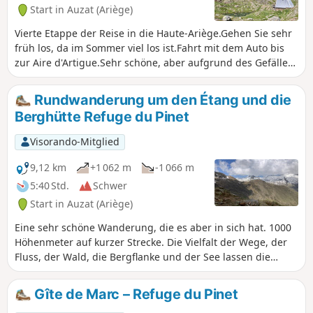
Start in Auzat (Ariège)
Vierte Etappe der Reise in die Haute-Ariège.Gehen Sie sehr
früh los, da im Sommer viel los ist.Fahrt mit dem Auto bis
zur Aire d'Artigue.Sehr schöne, aber aufgrund des Gefälles
schwierige Bergwanderung.Vor der Ankunft an der
ursprünglichen Berghütte Refuge de l'Étang du Pinet
Rundwanderung um den Étang und die
kommt man am Étang Sourd vorbei.Rückweg über den
Berghütte Refuge du Pinet
GRT60.Rundwanderung in umgekehrter Richtung vom
Étang und der Berghütte Refuge du Pinet in einer Schleife
Visorando-Mitglied
von Taboulechat.
9,12 km
+1 062 m
-1 066 m
5:40 Std.
Schwer
Start in Auzat (Ariège)
Eine sehr schöne Wanderung, die es aber in sich hat. 1000
Höhenmeter auf kurzer Strecke. Die Vielfalt der Wege, der
Fluss, der Wald, die Bergflanke und der See lassen die
Anstrengung vergessen. Die Aussicht auf das Bassiès-
Massiv beim Aufstieg und beim Abstieg ist wirklich
Gîte de Marc – Refuge du Pinet
großartig. Das Plus: Der Empfang in der Berghütte ist sehr