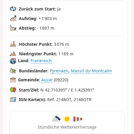
Zurück zum Start:
Ja
Aufstieg:
+ 1 903 m
Abstieg:
- 1 897 m
Höchster Punkt:
3 076 m
Niedrigster Punkt:
1 169 m
Land:
Frankreich
Bundesländer:
Pyrenäen
,
Massif du Montcalm
Gemeinde:
Auzat
(09220)
Start/Ziel:
N 42.710395° / E 1.425391°
IGN-Karte(n):
Ref. 2148OT, 2148OTR
Stündliche Wettervorhersage