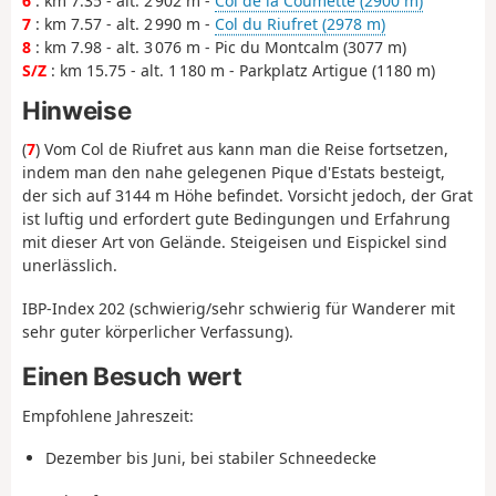
6
: km 7.35 - alt. 2 902 m -
Col de la Coumette (2900 m)
7
: km 7.57 - alt. 2 990 m -
Col du Riufret (2978 m)
8
: km 7.98 - alt. 3 076 m - Pic du Montcalm (3077 m)
S/Z
: km 15.75 - alt. 1 180 m - Parkplatz Artigue (1180 m)
Hinweise
(
7
) Vom Col de Riufret aus kann man die Reise fortsetzen,
indem man den nahe gelegenen Pique d'Estats besteigt,
der sich auf 3144 m Höhe befindet. Vorsicht jedoch, der Grat
ist luftig und erfordert gute Bedingungen und Erfahrung
mit dieser Art von Gelände. Steigeisen und Eispickel sind
unerlässlich.
IBP-Index 202 (schwierig/sehr schwierig für Wanderer mit
sehr guter körperlicher Verfassung).
Einen Besuch wert
Empfohlene Jahreszeit:
Dezember bis Juni, bei stabiler Schneedecke