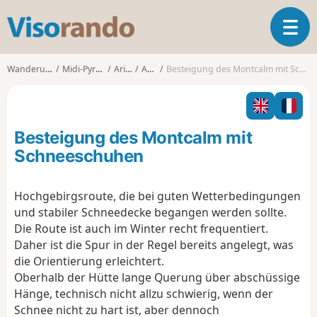
V
T
i
o
s
g
o
Wanderungen
Midi-Pyrénées
Ariège
Auzat
Besteigung des Montcalm mit Schneeschuhen
g
r
l
a
e
n
n
d
Besteigung des Montcalm mit
a
o
v
Schneeschuhen
i
g
Hochgebirgsroute, die bei guten Wetterbedingungen
a
und stabiler Schneedecke begangen werden sollte.
t
i
Die Route ist auch im Winter recht frequentiert.
o
Daher ist die Spur in der Regel bereits angelegt, was
n
die Orientierung erleichtert.
Oberhalb der Hütte lange Querung über abschüssige
Hänge, technisch nicht allzu schwierig, wenn der
Schnee nicht zu hart ist, aber dennoch