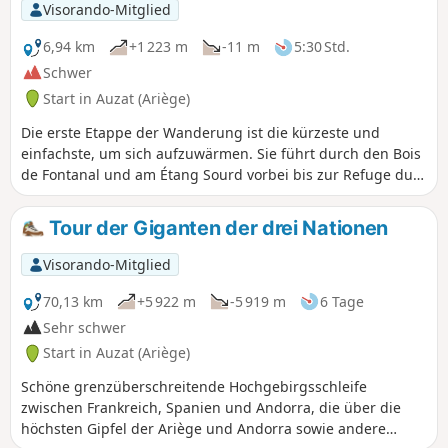
herzlich. Von der Berghütte aus kann man zu mehreren
Visorando-Mitglied
anderen Seen weiterwandern oder die schöne Aussicht auf
alle 3000er rund um den Montcalm genießen.
6,94 km
+1 223 m
-11 m
5:30 Std.
Schwer
Start in Auzat (Ariège)
Die erste Etappe der Wanderung ist die kürzeste und
einfachste, um sich aufzuwärmen. Sie führt durch den Bois
de Fontanal und am Étang Sourd vorbei bis zur Refuge du
Pinet. Der Höhenunterschied ist dennoch beträchtlich.
Tour der Giganten der drei Nationen
Visorando-Mitglied
70,13 km
+5 922 m
-5 919 m
6 Tage
Sehr schwer
Start in Auzat (Ariège)
Schöne grenzüberschreitende Hochgebirgsschleife
zwischen Frankreich, Spanien und Andorra, die über die
höchsten Gipfel der Ariège und Andorra sowie andere