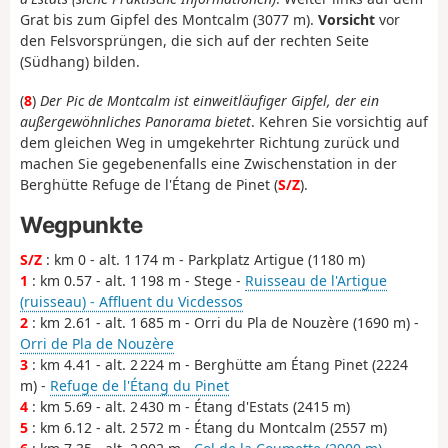
Grat bis zum Gipfel des Montcalm (3077 m).
Vorsicht
vor
den Felsvorsprüngen, die sich auf der rechten Seite
(Südhang) bilden.
(
8
)
Der Pic de Montcalm ist ein
weitläufiger Gipfel, der ein
außergewöhnliches Panorama bietet
. Kehren Sie vorsichtig auf
dem gleichen Weg in umgekehrter Richtung zurück und
machen Sie gegebenenfalls eine Zwischenstation in der
Berghütte Refuge de l'Étang de Pinet
(
S/Z
).
Wegpunkte
S/Z
: km 0 - alt. 1 174 m - Parkplatz Artigue (1180 m)
1
: km 0.57 - alt. 1 198 m - Stege -
Ruisseau de l'Artigue
(ruisseau) - Affluent du Vicdessos
2
: km 2.61 - alt. 1 685 m - Orri du Pla de Nouzère (1690 m) -
Orri de Pla de Nouzère
3
: km 4.41 - alt. 2 224 m - Berghütte am Étang Pinet (2224
m) -
Refuge de l'Étang du Pinet
4
: km 5.69 - alt. 2 430 m - Étang d'Estats (2415 m)
5
: km 6.12 - alt. 2 572 m - Étang du Montcalm (2557 m)