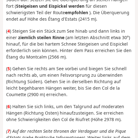
fort (
Steigeisen und Eispickel werden
für diesen
schwierigsten Teil der Route
empfohlen
). Die Überquerung
endet auf Höhe des Étang d'Estats (2415 m).
(
4
) Steigen Sie
ein Stück zum See
hinab
und dann links in
einer
ziemlich steilen Rinne
(am letzten Abschnitt etwa 30°)
hinauf, für die bei hartem Schnee Steigeisen und Eispickel
erforderlich sein können. Hinter dem Pass erreichen Sie den
Étang du Montcalm (2566 m).
(
5
) Gehen Sie
rechts am See
vorbei
und biegen Sie schnell
nach rechts ab, um einen Felsvorsprung zu überwinden
(Richtung Süden). Gehen Sie in derselben Richtung auf
leicht begehbaren Hängen weiter, bis Sie den Col de la
Coumette (2900 m) erreichen.
(
6
) Halten Sie sich links, um den Talgrund auf moderaten
Hängen (Richtung Osten) hinaufzusteigen. Sie erreichen
ohne Schwierigkeiten den Col de Riufret (Höhe 2978 m).
(
7
) Auf der rechten Seite thronen der Verdaguer und die Pique
d'Estats (siehe Praktische Informationen)
. Weiter links auf dem