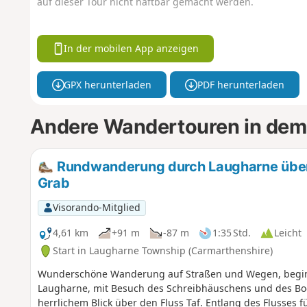
auf dieser Tour nicht haftbar gemacht werden.
In der mobilen App anzeigen
GPX herunterladen
PDF herunterladen
Andere Wandertouren in dem
Rundwanderung durch Laugharne über
Grab
Visorando-Mitglied
4,61 km
+91 m
-87 m
1:35 Std.
Leicht
Start in Laugharne Township (Carmarthenshire)
Wunderschöne Wanderung auf Straßen und Wegen, begin
Laugharne, mit Besuch des Schreibhäuschens und des B
herrlichem Blick über den Fluss Taf. Entlang des Flusses 