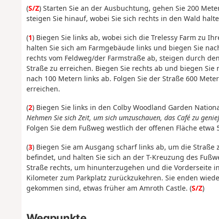
(
S/Z
) Starten Sie an der Ausbuchtung, gehen Sie 200 Met
steigen Sie hinauf, wobei Sie sich rechts in den Wald hal
(
1
) Biegen Sie links ab, wobei sich die Trelessy Farm zu Ih
halten Sie sich am Farmgebäude links und biegen Sie nac
rechts vom Feldweg/der Farmstraße ab, steigen durch den
Straße zu erreichen. Biegen Sie rechts ab und biegen Sie
nach 100 Metern links ab. Folgen Sie der Straße 600 Meter
erreichen.
(
2
) Biegen Sie links in den Colby Woodland Garden National
Nehmen Sie sich Zeit, um sich umzuschauen, das Café zu genieß
Folgen Sie dem Fußweg westlich der offenen Fläche etwa 
(
3
) Biegen Sie am Ausgang scharf links ab, um die Straße
befindet, und halten Sie sich an der T-Kreuzung des Fußwe
Straße rechts, um hinunterzugehen und die Vorderseite in
Kilometer zum Parkplatz zurückzukehren.
Sie enden wiede
gekommen sind, etwas früher am Amroth Castle. (
S/Z
)
Wegpunkte