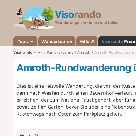
V
i
s
o
r
a
Tools
Wandertouren
Hilfe ↗
Viso
rando
Prem
n
Visorando
•••
Pembrokeshire
Amroth
Amroth-Rundwanderun
d
o
Amroth-Rundwanderung ü
Dies ist eine reizvolle Wanderung, die von der Küst
dann nach Westen durch einen Bauernhof verläuft, 
erreichen, der zum National Trust gehört, aber für a
etwas Zeit im Garten, bevor Sie über eine Nebenstr
Küstenwegs nach Osten zum Parkplatz gehen.