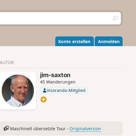
S
u
c
h
e
Konto erstellen
Anmelden
n
AUTOR
jim-saxton
45 Wanderungen
Visorando-Mitglied
Maschinell übersetzte Tour -
Originalversion