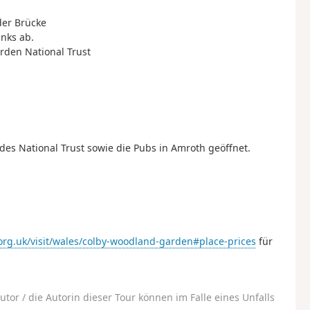
 der Brücke
inks ab.
arden National Trust
 des National Trust sowie die Pubs in Amroth geöffnet.
.org.uk/visit/wales/colby-woodland-garden#place-prices
für
utor / die Autorin dieser Tour können im Falle eines Unfalls