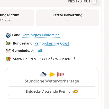
Nr.
91781601
tungsdatum
Letzte Bewertung
Feb 2026
–
Land:
Vereinigtes Königreich
Bundesland:
Pembrokeshire Coast
Gemeinde:
Amroth
Start/Ziel:
N 51.733935° / W 4.648011°
Stündliche Wettervorhersage
Entdecke Visorando Premium