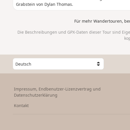
Grabstein von Dylan Thomas.
Für mehr Wandertouren, be
Die Beschreibungen und GPX-Daten dieser Tour sind Eig
ko
W
ä
h
l
e
Impressum, Endbenutzer-Lizenzvertrag und
e
Datenschutzerklärung
i
n
Kontakt
L
a
n
d