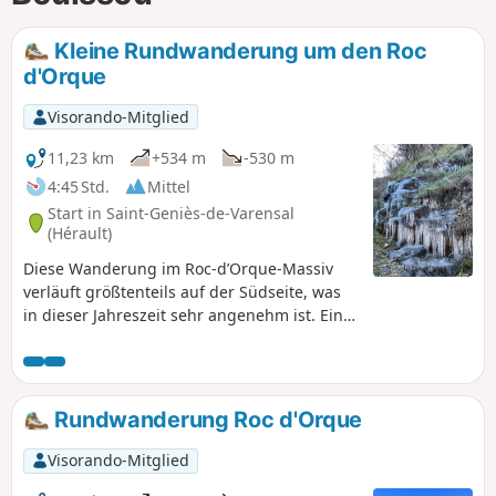
Kleine Rundwanderung um den Roc
d'Orque
Visorando-Mitglied
11,23 km
+534 m
-530 m
4:45 Std.
Mittel
Start in Saint-Geniès-de-Varensal
(Hérault)
Diese Wanderung im Roc-d’Orque-Massiv
verläuft größtenteils auf der Südseite, was
in dieser Jahreszeit sehr angenehm ist. Eine
schöne Strecke am Fuße hoher
Kalksteinfelsen mit einem Abschnitt in der
Nähe eines großen Wasserfalls, der am Fuße
einer dieser Felswände herabfließt. Eine
Rundwanderung Roc d'Orque
Quelle lässt das Wasser sprudeln, das den
Berg vom Einzugsgebiet, das das Plateau
Visorando-Mitglied
oberhalb der Felsen bildet, durchquert hat.