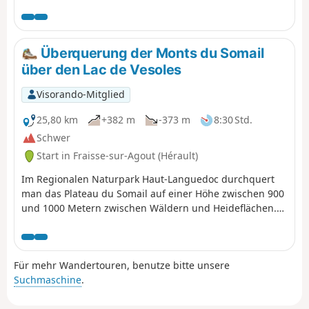
erfolgt ohne Markierungen auf einem gut markierten,
ungefährlichen Weg. Siehe § Praktische Informationen
(¹).Der Zugang zum Col du Bardou ist wunderschön. Der
Abstieg zum Ruisseau d'Héric und der Aufstieg nach
Überquerung der Monts du Somail
Douch über den Weiler Héric sind sehr
über den Lac de Vesoles
abwechslungsreich.
Visorando-Mitglied
25,80 km
+382 m
-373 m
8:30 Std.
Schwer
Start in Fraisse-sur-Agout (Hérault)
Im Regionalen Naturpark Haut-Languedoc durchquert
man das Plateau du Somail auf einer Höhe zwischen 900
und 1000 Metern zwischen Wäldern und Heideflächen.
Die Passagen auf den Felsvorsprüngen bieten
Panoramablicke auf die darunter liegenden Täler und
die anderen Gipfel des Haut-Languedoc. Nach einer
Für mehr Wandertouren, benutze bitte unsere
Pause am Lac de Vesoles führt ein Abstieg auf einem
Suchmaschine
.
Felsvorsprung über den Saut de Vesoles und die
Schluchten des Ruisseau du Buraut und bietet einen