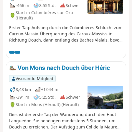
-466 m
8:55 Std.
Schwer
Start in Colombières-sur-Orb
(Hérault)
Erster Tag: Aufstieg durch die Colombières-Schlucht zum
Caroux-Massiv. Überquerung des Caroux-Massivs in
Richtung Douch, dann entlang des Baches Vialais, bevor
es wieder hinauf zum Espinouse-Massiv geht, wo man
sich für die Nacht niederlässt.
Von Mons nach Douch über Héric
Visorando-Mitglied
8,48 km
+1 044 m
-391 m
5:25 Std.
Schwer
Start in Mons (Hérault) (Hérault)
Dies ist der erste Tag der Wanderung durch den Haut
Languedoc. Sie benötigen mindestens 5 Stunden, um
Douch zu erreichen. Der Aufstieg zum Col de la Maure