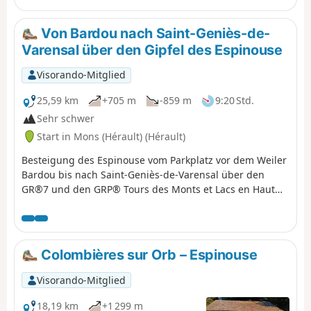
Saint-Exupéry, Paul Nizan (Les chiens de garde), Robert
Desnos und Hunderte andere erwarten uns im
Von Bardou nach Saint-Geniès-de-
Staatswald der kämpfenden Schriftsteller.
Varensal über den Gipfel des Espinouse
Visorando-Mitglied
25,59 km
+705 m
-859 m
9:20 Std.
Sehr schwer
Start in Mons (Hérault) (Hérault)
Besteigung des Espinouse vom Parkplatz vor dem Weiler
Bardou bis nach Saint-Geniès-de-Varensal über den
GR®7 und den GRP® Tours des Monts et Lacs en Haut
Languedoc. Diese Wanderung ist die erste Etappe einer
zweitägigen Rundwanderung, die mit der Besteigung
des Caroux von Saint-Geniès-de-Varensal zum Parkplatz
vor dem Weiler Bardou abgeschlossen wird.
Colombières sur Orb – Espinouse
Visorando-Mitglied
18,19 km
+1 299 m