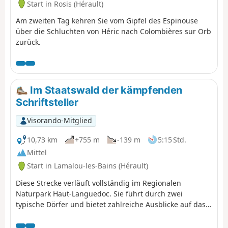
Start in Rosis (Hérault)
Am zweiten Tag kehren Sie vom Gipfel des Espinouse
über die Schluchten von Héric nach Colombières sur Orb
zurück.
Im Staatswald der kämpfenden
Schriftsteller
Visorando-Mitglied
10,73 km
+755 m
-139 m
5:15 Std.
Mittel
Start in Lamalou-les-Bains (Hérault)
Diese Strecke verläuft vollständig im Regionalen
Naturpark Haut-Languedoc. Sie führt durch zwei
typische Dörfer und bietet zahlreiche Ausblicke auf das
Orb-Tal, die Monts d'Orb, den Montagne de l'Espinouse
und das Plateau du Caroux. Charles Péguy, Antoine de