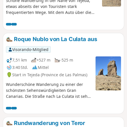
Schöne Wanderung in der Nähe von Tejeda,
etwas abseits der von Touristen stark
frequentierten Wege. Mit dem Auto über die
GC-60 erreichbar; am Mirador Cruz de
Timagada gibt es einen kleinen Parkplatz, auf
dem man parken kann. Auf dieser Route
entdecken Sie beim Aufstieg zum Roque de
Roque Nublo von La Culata aus
Nublode wunderschöne Ausblicke auf Teneriffa
auf der einen Seite und Fuerteventura auf der
Visorando-Mitglied
anderen Seite.
7,51 km
+527 m
-525 m
3:40 Std.
Mittel
Start in Tejeda (Province de Las Palmas)
Wunderschöne Wanderung zu einer der
schönsten Sehenswürdigkeiten Gran
Canarias. Die Straße nach La Culata ist sehr
schön, aber schmal und kurvenreich. Hupen
Sie in den Kurven.
Rundwanderung von Teror