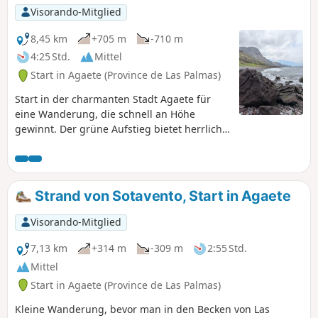
Visorando-Mitglied
8,45 km
+705 m
-710 m
4:25 Std.
Mittel
Start in Agaete (Province de Las Palmas)
Start in der charmanten Stadt Agaete für
eine Wanderung, die schnell an Höhe
gewinnt. Der grüne Aufstieg bietet herrliche
Ausblicke auf die umliegenden Berge und
das weiße Dorf Agaete, das zwischen Meer
und Bergen eingebettet liegt. Der Weg
schlängelt sich anschließend oberhalb der
Strand von Sotavento, Start in Agaete
Küste entlang und bietet spektakuläre
Ausblicke auf den Ozean. Der Abstieg führt
Visorando-Mitglied
zum Strand von Guayedra, einem
unberührten und geschützten Ort,
7,13 km
+314 m
-309 m
2:55 Std.
umgeben von Klippen. Dieser abgelegene
Mittel
Strand bietet eine beeindruckende
Start in Agaete (Province de Las Palmas)
Naturkulisse und eine zeitlose Atmosphäre.
Eine schöne Rundwanderung zwischen
Kleine Wanderung, bevor man in den Becken von Las