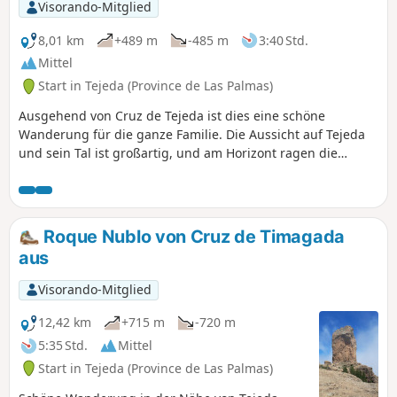
Visorando-Mitglied
8,01 km
+489 m
-485 m
3:40 Std.
Mittel
Start in Tejeda (Province de Las Palmas)
Ausgehend von Cruz de Tejeda ist dies eine schöne
Wanderung für die ganze Familie. Die Aussicht auf Tejeda
und sein Tal ist großartig, und am Horizont ragen die
markanten Gipfel des Roque Nubio und des Roque
Bentayga empor.
Roque Nublo von Cruz de Timagada
aus
Visorando-Mitglied
12,42 km
+715 m
-720 m
5:35 Std.
Mittel
Start in Tejeda (Province de Las Palmas)