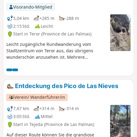
Visorando-Mitglied
5,04 km
+285 m
-288 m
2:15 Std.
Leicht
Start in Teror (Province de Las Palmas)
Leicht zugängliche Rundwanderung vom
Stadtzentrum von Teror aus, das übrigens
wunderschön anzusehen ist. Mehrere
Aussichtspunkte auf die Bergdörfer (darunter
Teror), auf den Ozean und vorbei an
Höhlenwohnungen. Ein kleiner Tipp: Vorsicht
vor den Dornen, wenn Sie sich entschließen, die
Entdeckung des Pico de Las Nieves
Kaktusfeigen zu probieren!
Verein/ Wanderführer/in
7,67 km
+314 m
-314 m
3:05 Std.
Mittel
Start in Tejeda (Province de Las Palmas)
Auf dieser Route können Sie die grandiose