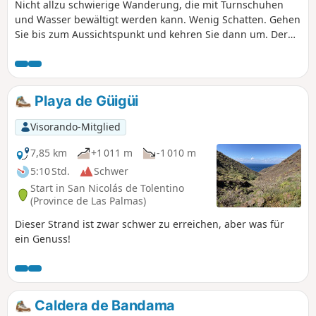
Nicht allzu schwierige Wanderung, die mit Turnschuhen
und Wasser bewältigt werden kann. Wenig Schatten. Gehen
Sie bis zum Aussichtspunkt und kehren Sie dann um. Der
Weg führt weiter, aber laut den Wanderern, die von dort
kamen, gibt es nichts Interessantes zu sehen.
Playa de Güigüi
Visorando-Mitglied
7,85 km
+1 011 m
-1 010 m
5:10 Std.
Schwer
Start in San Nicolás de Tolentino
(Province de Las Palmas)
Dieser Strand ist zwar schwer zu erreichen, aber was für
ein Genuss!
Caldera de Bandama