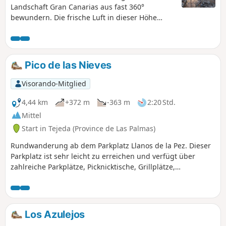
Landschaft Gran Canarias aus fast 360°
bewundern. Die frische Luft in dieser Höhe
ermöglicht eine ruhige Wanderung, bei der sich
Unterholz und Vulkangebiete mit herrlichen
Ausblicken abwechseln.
Pico de las Nieves
Visorando-Mitglied
4,44 km
+372 m
-363 m
2:20 Std.
Mittel
Start in Tejeda (Province de Las Palmas)
Rundwanderung ab dem Parkplatz Llanos de la Pez. Dieser
Parkplatz ist sehr leicht zu erreichen und verfügt über
zahlreiche Parkplätze, Picknicktische, Grillplätze,
Wasserhähne und Toiletten. Er ist Ausgangspunkt für
zahlreiche Wanderungen. Diese Rundwanderung
ermöglicht es Ihnen, den Mirador del Pico de los Pozos de
las Nieves zu besuchen und direkt zum Parkplatz
Los Azulejos
zurückzukehren. Sie können also entweder die