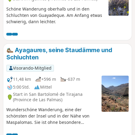
Schöne Wanderung oberhalb und in den
Schluchten von Guayadeque. Am Anfang etwas
schwierig, dann leichter.
Ayagaures, seine Staudämme und
Schluchten
Visorando-Mitglied
11,48 km
+596 m
-637 m
5:00 Std.
Mittel
Start in San Bartolomé de Tirajana
(Province de Las Palmas)
Wunderschöne Wanderung, eine der
schönsten der Insel und in der Nähe von
Maspalomas. Sie ist ohne besondere
Schwierigkeiten zugänglich. Der Weg ist
einfach zu folgen und bietet entlang der