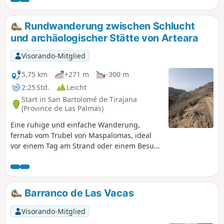
gesamten Strecke herrliche Ausblicke. Die
Landschaften sind beeindruckend und
Rundwanderung zwischen Schlucht
erinnern stellenweise an den Grand Canyon.
und archäologischer Stätte von Arteara
Von oben werden Sie die beiden Staudämme
zu schätzen wissen! Eine spektakuläre
Visorando-Mitglied
Wanderung, ideal, um eine auf der Insel
einzigartige Naturkulisse zu entdecken.
5,75 km
+271 m
-300 m
2:25 Std.
Leicht
Start in San Bartolomé de Tirajana
(Province de Las Palmas)
Eine ruhige und einfache Wanderung,
fernab vom Trubel von Maspalomas, ideal
vor einem Tag am Strand oder einem Besuch
der archäologischen Stätte von Arteara Für
jedermann zugänglich und keine besondere
Ausrüstung erforderlich! Genießen Sie
diesen Moment in einer Kulisse, die
Barranco de Las Vacas
manchmal an einen Western erinnert, oder
inmitten der Schlucht und der Vegetation.
Visorando-Mitglied
Die Rückfahrt mit dem Auto bietet Ihnen