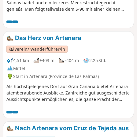
Bergen, Meer und den typischen
Salinas badet und ein leckeres Meeresfrüchtegericht
Landschaften des Nordwestens von Gran
genießt. Man folgt teilweise dem S-90 mit einer kleinen
Canaria.
Abweichung auf dem Rückweg. Einziger Wermutstropfen:
gefährlicher Straßenabschnitt, aber schöner Strand am
Ende.
Das Herz von Artenara
Verein/ Wanderführer/in
4,51 km
+403 m
-404 m
2:25 Std.
Mittel
Start in Artenara (Province de Las Palmas)
Als höchstgelegenes Dorf auf Gran Canaria bietet Artenara
atemberaubende Ausblicke. Zahlreiche gut ausgeschilderte
Aussichtspunkte ermöglichen es, die ganze Pracht der
Landschaft zu genießen. Artenara ist auch für seine Höhlen
bekannt, die Einblicke in eine sehr alte Vergangenheit
gewähren; einige dieser Höhlen wurden zu Gästezimmern
umgebaut. Unbedingt sehenswert.
Nach Artenara vom Cruz de Tejeda aus