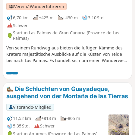
Verein/ Wanderführer/in
6,70 km
+425 m
-430 m
3:10 Std.
Schwer
Start in Las Palmas de Gran Canaria (Province de Las
Palmas)
Von seinem Rundweg aus bieten die luftigen Kämme des
Kraters majestätische Ausblicke auf die Küsten von Telde
bis nach Las Palmas. Es handelt sich um einen Wanderweg
von hohem geologischem Wert, dessen Deutung am
Mirador Bandama erfolgt, da er in das Innere einer
phreatomagmatischen Caldera mit Spuren indigener
Besiedlung führt. Das Betreten der Caldera ermöglicht ein
Die Schluchten von Guayadeque,
ganz besonderes, traumhaftes Erlebnis, da dort völlige
ausgehend von der Montaña de las Tierras
Abgeschiedenheit herrscht, die zum Nachdenken anregt.
Visorando-Mitglied
11,52 km
+813 m
-805 m
5:35 Std.
Schwer
Start in Agüimes (Province de Las Palmas)