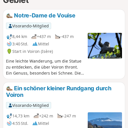
Notre-Dame de Vouise
Visorando-Mitglied
8,44 km
+437 m
-437 m
3:40 Std.
Mittel
Start in Voiron (Isère)
Eine leichte Wanderung, um die Statue
zu entdecken, die über Voiron thront.
Ein Genuss, besonders bei Schnee. Die
Statue der Jungfrau Maria wurde zu
Ehren der Eiserne Jungfrau von Le Puy-
Ein schöner kleiner Rundgang durch
en-Velay errichtet. Es gibt eine Legende,
Voiron
nach der Bonnassieux Selbstmord
begangen haben soll, nachdem er die
Visorando-Mitglied
Jungfrau gemeißelt hatte. Er hat jedoch
keinen Selbstmord begangen und starb
14,73 km
+242 m
-247 m
mit Ehren. Er hat Jesus bewusst in den
4:55 Std.
Mittel
rechten Arm gesetzt, damit er das