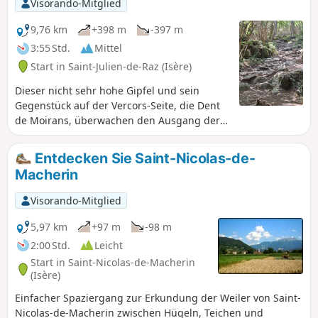
Visorando-Mitglied
9,76 km
+398 m
-397 m
3:55 Std.
Mittel
Start in Saint-Julien-de-Raz (Isère)
Dieser nicht sehr hohe Gipfel und sein
Gegenstück auf der Vercors-Seite, die Dent
de Moirans, überwachen den Ausgang der
Isère, die gemächlich in Richtung Rhône
fließt, und den Einzug der Wolken, die von
Entdecken Sie Saint-Nicolas-de-
den Nordwinden Regen und Schnee
Macherin
bringen. Mit seinem herrlichen Blick über
die Täler ist dies ein idealer
Visorando-Mitglied
Halbtagesausflug.
5,97 km
+97 m
-98 m
2:00 Std.
Leicht
Start in Saint-Nicolas-de-Macherin
(Isère)
Einfacher Spaziergang zur Erkundung der Weiler von Saint-
Nicolas-de-Macherin zwischen Hügeln, Teichen und