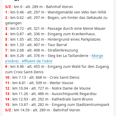
S/Z
: km 0 - alt. 289 m - Bahnhof Voiron
1
: km 0.46 - alt. 297 m - Wandgemälde von Veks Van Hillik
2
: km 0.62 - alt. 297 m - Bogen, um hinter das Gebäude zu
gelangen
3
: km 0.72 - alt. 321 m - Passage durch eine kleine Mauer
4
: km 0.87 - alt. 336 m - Eingang zum Krankenhaus.
5
: km 1.05 - alt. 352 m - Hintergrund eines Parkplatzes
6
: km 1.33 - alt. 407 m - Tour Barral
7
: km 2.68 - alt. 408 m - Straßenkreuzung
8
: km 3.26 - alt. 376 m - Steg bei La Taillanderie -
Morge
(rivière) - Affluent de l'isère
9
: km 4.96 - alt. 455 m - Eingang zum Wald für den Zugang
zum Croix Saint-Denis
10
: km 7.13 - alt. 668 m - Croix Saint-Denis
11
: km 8.81 - alt. 509 m - Weiler Vouise
12
: km 10.04 - alt. 727 m - Notre Dame de Vouise
13
: km 11.26 - alt. 486 m - Aussichtspunkt Regardou
14
: km 12.93 - alt. 292 m - Kathedrale Saint-Bruno
15
: km 13.67 - alt. 282 m - Eingang zum Stadtzentrumspark
S/Z
: km 14.59 - alt. 289 m - Bahnhof Voiron