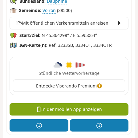
Bundesland:
Dauphiné
Gemeinde:
Voiron
(38500)
Mit öffentlichen Verkehrsmitteln anreisen
Start/Ziel:
N 45.364298° / E 5.595064°
IGN-Karte(n):
Ref. 3233SB, 3334OT, 3334OTR
Stündliche Wettervorhersage
Entdecke Visorando Premium
In der mobilen App anzeigen