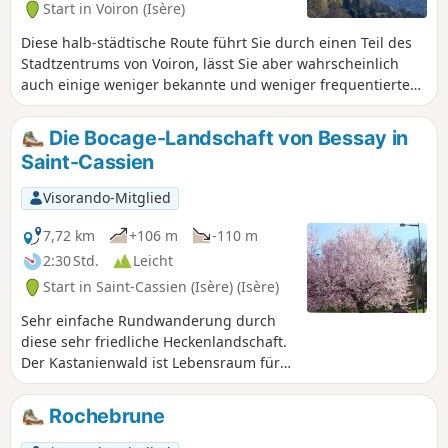
Start in Voiron (Isère)
Gesicht seiner Mutter nicht verdeckt, da
sie die Stadt segnet
Diese halb-städtische Route führt Sie durch einen Teil des
Stadtzentrums von Voiron, lässt Sie aber wahrscheinlich
auch einige weniger bekannte und weniger frequentierte
Viertel, Wege oder Treppen entdecken. An mehreren Stellen
bietet sich zudem ein schöner Blick auf die Chartreuse, den
Die Bocage-Landschaft von Bessay in
Vercors und das Tal von Grenoble.
Saint-Cassien
Visorando-Mitglied
7,72 km
+106 m
-110 m
2:30 Std.
Leicht
Start in Saint-Cassien (Isère) (Isère)
Sehr einfache Rundwanderung durch
diese sehr friedliche Heckenlandschaft.
Der Kastanienwald ist Lebensraum für
einige geschützte Vogelarten. Diese
Wanderung sollte vorzugsweise im
Rochebrune
Frühling oder an den letzten schönen
Herbsttagen unternommen werden.