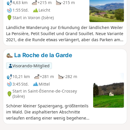
4,63 km
+215 m
-215 m
1:55 Std.
Leicht
Start in Voiron (Isère)
Ländliche Wanderung zur Erkundung der ländlichen Weiler
La Pensière, Petit Souillet und Grand Souillet. Neue Variante
2021, die die Runde etwas verlängert, aber das Parken am
Startpunkt erleichtert.
La Roche de la Garde
Visorando-Mitglied
10,21 km
+281 m
-282 m
3:45 Std.
Mittel
Start in Saint-Étienne-de-Crossey
(Isère)
Schöner kleiner Spaziergang, größtenteils
im Wald. Die asphaltierten Abschnitte
verlaufen entlang einer wenig begehenen
Straße. Die Aussicht vom Rocher de la