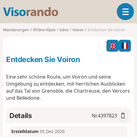
V
T
i
o
s
g
o
Wanderungen
Rhône-Alpes
Isère
Voiron
Entdecken Sie Voiron
g
r
l
a
e
n
n
d
Entdecken Sie Voiron
a
o
v
i
Eine sehr schöne Route, um Voiron und seine
g
Umgebung zu entdecken, mit herrlichen Ausblicken
a
auf das Tal von Grenoble, die Chartreuse, den Vercors
t
und Belledone.
i
o
n
Details
Nr.
4397823
Erstelldatum
05 Dez 2020