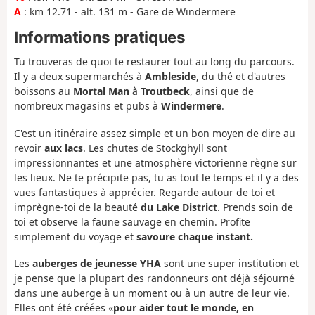
A
: km 12.71 - alt. 131 m - Gare de Windermere
Informations pratiques
Tu trouveras de quoi te restaurer tout au long du parcours.
Il y a deux supermarchés à
Ambleside
, du thé et d'autres
boissons au
Mortal Man
à
Troutbeck
, ainsi que de
nombreux magasins et pubs à
Windermere
.
C'est un itinéraire assez simple et un bon moyen de dire au
revoir
aux lacs
. Les chutes de Stockghyll sont
impressionnantes et une atmosphère victorienne règne sur
les lieux. Ne te précipite pas, tu as tout le temps et il y a des
vues fantastiques à apprécier. Regarde autour de toi et
imprègne-toi de la beauté
du Lake District
. Prends soin de
toi et observe la faune sauvage en chemin. Profite
simplement du voyage et
savoure chaque instant.
Les
auberges de jeunesse YHA
sont une super institution et
je pense que la plupart des randonneurs ont déjà séjourné
dans une auberge à un moment ou à un autre de leur vie.
Elles ont été créées «
pour aider tout le monde, en