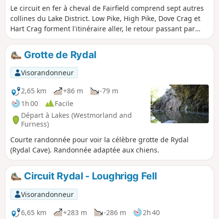
Le circuit en fer à cheval de Fairfield comprend sept autres
collines du Lake District. Low Pike, High Pike, Dove Crag et
Hart Crag forment l'itinéraire aller, le retour passant par
Great Rigg, Heron Pike et Nab Scar pour revenir à
Ambleside via Rydal. C'est un itinéraire en altitude, alors
Grotte de Rydal
choisis une bonne journée pour profiter au max des vues.
Visorandonneur
2,65 km
+86 m
-79 m
1h 00
Facile
Départ à Lakes (Westmorland and
Furness)
Courte randonnée pour voir la célèbre grotte de Rydal
(Rydal Cave). Randonnée adaptée aux chiens.
Circuit Rydal - Loughrigg Fell
Visorandonneur
6,65 km
+283 m
-286 m
2h 40