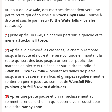
continue jusqu'à
Low Gale
qui part sur la droite.
Au bout de
Low Gale
, des marches descendent vers une
petite route qui débouche sur
Stock Ghyll Lane
. Tourne à
droite et suis le panneau «
To the Waterfalls
» (vers
les
cascades).
(
1
) Juste après un B&B, un chemin part sur la gauche et te
mène à
Stockghyll Force
.
(
2
) Après avoir exploré les cascades, le chemin remonte
jusqu'à la route et notre itinéraire continue en montant la
route qui sort des bois jusqu'à un sentier public, des
marches en pierre et un échalier sur la droite indiqué
«
Wansfell Pike 1/2 mile
». Montez les dalles de pierre
jusqu'à une passerelle en bois et grimpez régulièrement le
sentier en pierre jusqu'au sommet de
Wansfell Pike
(Wainwright fell à 482 m d'altitude)
.
(
3
) Après une petite pause et un rafraîchissement au
sommet, prends le chemin qui descend vers l'ouest pour
rejoindre
Nanny Lane
.