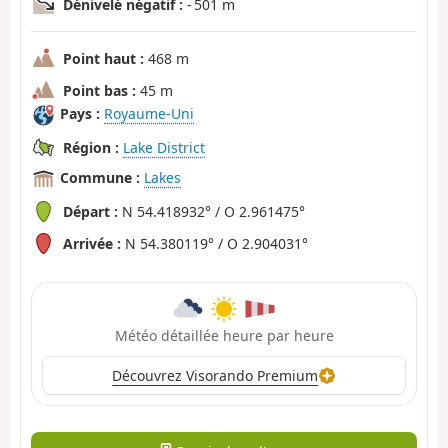
Dénivelé négatif :
- 501 m
Point haut :
468 m
Point bas :
45 m
Pays :
Royaume-Uni
Région :
Lake District
Commune :
Lakes
Départ :
N 54.418932° / O 2.961475°
Arrivée :
N 54.380119° / O 2.904031°
Météo détaillée heure par heure
Découvrez Visorando Premium