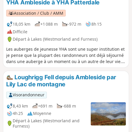
YHA Ambleside à YHA Patterdale
Association / Club / AMM
18,05 km
+1 088 m
-972 m
8h 15
Difficile
Départ à Lakes (Westmorland and Furness)
Les auberges de jeunesse YHA sont une super institution et
je pense que la plupart des randonneurs ont déjà séjourné
dans une auberge à un moment ou à un autre de leur vie.
Elles ont été créées «pour aider tout le monde, en
particulier les jeunes disposant de moyens limités, à mieux
Loughrigg Fell depuis Ambleside par
connaître, aimer et prendre soin de la campagne,
Lily Lac de montagne
notamment en leur proposant des auberges ou d'autres
hébergements simples lors de leurs voyages ». Voici une
Visorandonneur
sélection d'itinéraires qui commencent ou finissent dans
une auberge de jeunesse dans la région des lacs. En
8,43 km
+691 m
-688 m
chemin, vous trouverez 7 sommets Wainwright, 2 lacs, 1 lac
4h 25
Moyenne
de montagne et 1 pub.
Départ à Lakes (Westmorland and
Furness)