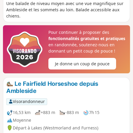
Une balade de niveau moyen avec une vue magnifique sur
Ambleside et les sommets au loin. Balade accessible aux
chiens.
Pour continuer à proposer des
fonctionnalités gratuites et pratiques
en randonnée, soutenez-nous en
donnant un petit coup de pouce !
Je donne un coup de pouce
Le Fairfield Horseshoe depuis
Ambleside
Visorandonneur
16,53 km
+883 m
-883 m
7h 15
Moyenne
Départ à Lakes (Westmorland and Furness)