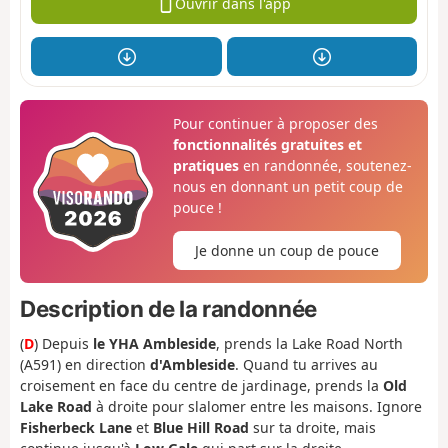
Ouvrir dans l'app
Pour continuer à proposer des
fonctionnalités gratuites et
pratiques
en randonnée, soutenez-
nous en donnant un petit coup de
pouce !
Je donne un coup de pouce
Description de la randonnée
(
D
) Depuis
le YHA Ambleside
, prends la Lake Road North
(A591) en direction
d'Ambleside
. Quand tu arrives au
croisement en face du centre de jardinage, prends la
Old
Lake Road
à droite pour slalomer entre les maisons. Ignore
Fisherbeck Lane
et
Blue Hill Road
sur ta droite, mais