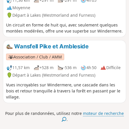
11,36 km
+291 m
-291 m
4h 05
Moyenne
Départ à Lakes (Westmorland and Furness)
Un circuit en forme de huit qui, avec seulement quelques
montées modérées, offre une vue superbe sur Windermere.
Wansfell Pike et Ambleside
Association / Club / AMM
11,57 km
+528 m
-536 m
4h 50
Difficile
Départ à Lakes (Westmorland and Furness)
Vues incroyables sur Windermere, une cascade dans les
bois et retour tranquille à travers la forêt en passant par le
village.
Pour plus de randonnées, utilisez notre
moteur de recherche
.