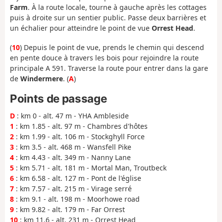
Farm
. À la route locale, tourne à gauche après les cottages
puis à droite sur un sentier public. Passe deux barrières et
un échalier pour atteindre le point de vue
Orrest Head
.
(
10
) Depuis le point de vue, prends le chemin qui descend
en pente douce à travers les bois pour rejoindre la route
principale A 591. Traverse la route pour entrer dans la gare
de
Windermere
. (
A
)
Points de passage
D
: km 0 - alt. 47 m - YHA Ambleside
1
: km 1.85 - alt. 97 m - Chambres d'hôtes
2
: km 1.99 - alt. 106 m - Stockghyll Force
3
: km 3.5 - alt. 468 m - Wansfell Pike
4
: km 4.43 - alt. 349 m - Nanny Lane
5
: km 5.71 - alt. 181 m - Mortal Man, Troutbeck
6
: km 6.58 - alt. 127 m - Pont de l'église
7
: km 7.57 - alt. 215 m - Virage serré
8
: km 9.1 - alt. 198 m - Moorhowe road
9
: km 9.82 - alt. 179 m - Far Orrest
10
: km 11.6 - alt. 231 m - Orrest Head