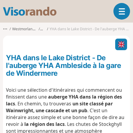
V
O
i
u
s
v
o
•••
Westmorland and Furness
Lakes
YHA dans le Lake District - De l'auberge YHA Ambleside à la gare de Windermere
r
r
i
a
r
n
l
d
YHA dans le Lake District - De
a
o
n
l'auberge YHA Ambleside à la gare
a
de Windermere
v
i
g
Voici une sélection d'itinéraires qui commencent ou
a
finissent dans une
auberge YHA dans la région des
t
lacs
. En chemin, tu trouveras
un site classé par
i
Wainwright, une cascade et un pub
. C'est un
o
itinéraire assez simple et une bonne façon de dire au
n
revoir à
la région des lacs
. Les chutes de Stockghyll
sont impressionnantes et une atmosphère