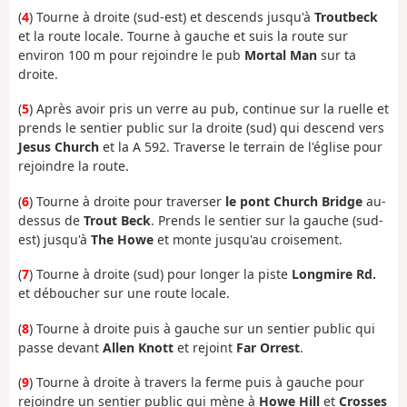
(
4
) Tourne à droite (sud-est) et descends jusqu'à
Troutbeck
et la route locale. Tourne à gauche et suis la route sur
environ 100 m pour rejoindre le pub
Mortal Man
sur ta
droite.
(
5
) Après avoir pris un verre au pub, continue sur la ruelle et
prends le sentier public sur la droite (sud) qui descend vers
Jesus Church
et la A 592. Traverse le terrain de l'église pour
rejoindre la route.
(
6
) Tourne à droite pour traverser
le pont Church Bridge
au-
dessus de
Trout Beck
. Prends le sentier sur la gauche (sud-
est) jusqu'à
The Howe
et monte jusqu'au croisement.
(
7
) Tourne à droite (sud) pour longer la piste
Longmire Rd.
et déboucher sur une route locale.
(
8
) Tourne à droite puis à gauche sur un sentier public qui
passe devant
Allen Knott
et rejoint
Far Orrest
.
(
9
) Tourne à droite à travers la ferme puis à gauche pour
rejoindre un sentier public qui mène à
Howe Hill
et
Crosses