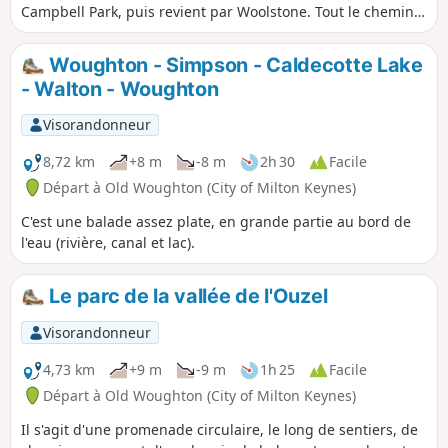
Campbell Park, puis revient par Woolstone. Tout le chemin
est sur des sentiers goudronnés.
Woughton - Simpson - Caldecotte Lake
- Walton - Woughton
Visorandonneur
8,72 km
+8 m
-8 m
2h 30
Facile
Départ à Old Woughton (City of Milton Keynes)
C'est une balade assez plate, en grande partie au bord de
l'eau (rivière, canal et lac).
Le parc de la vallée de l'Ouzel
Visorandonneur
4,73 km
+9 m
-9 m
1h 25
Facile
Départ à Old Woughton (City of Milton Keynes)
Il s'agit d'une promenade circulaire, le long de sentiers, de