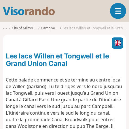
V
O
i
u
s
v
o
•••
City of Milton Keynes
Campbell Park
Les lacs Willen et Tongwell et le Grand Union Canal
r
r
i
a
r
n
l
d
Les lacs Willen et Tongwell et le
a
o
n
Grand Union Canal
a
v
Cette balade commence et se termine au centre local
i
de Willen (parking). Tu te diriges vers le nord jusqu'au
g
a
lac Tongwell, puis vers l'ouest jusqu'au Grand Union
t
Canal à Giffard Park. Une grande partie de l'itinéraire
i
longe le canal vers le sud jusqu'au parc Campbell.
o
L'itinéraire continue vers le sud le long du canal,
n
quitte la promenade Canal Broadwalk pour entrer
dans Woolstone en direction du pub The Barge. Il