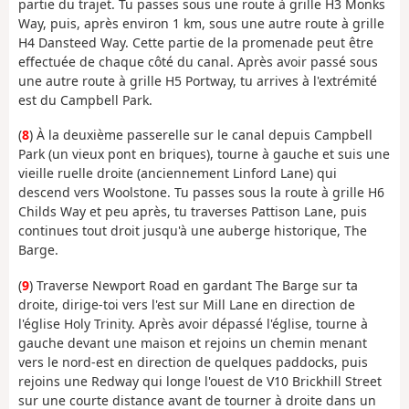
partie du trajet. Tu passes sous une route à grille H3 Monks
Way, puis, après environ 1 km, sous une autre route à grille
H4 Dansteed Way. Cette partie de la promenade peut être
effectuée de chaque côté du canal. Après avoir passé sous
une autre route à grille H5 Portway, tu arrives à l'extrémité
est du Campbell Park.
(
8
) À la deuxième passerelle sur le canal depuis Campbell
Park (un vieux pont en briques), tourne à gauche et suis une
vieille ruelle droite (anciennement Linford Lane) qui
descend vers Woolstone. Tu passes sous la route à grille H6
Childs Way et peu après, tu traverses Pattison Lane, puis
continues tout droit jusqu'à une auberge historique, The
Barge.
(
9
) Traverse Newport Road en gardant The Barge sur ta
droite, dirige-toi vers l'est sur Mill Lane en direction de
l'église Holy Trinity. Après avoir dépassé l'église, tourne à
gauche devant une maison et rejoins un chemin menant
vers le nord-est en direction de quelques paddocks, puis
rejoins une Redway qui longe l'ouest de V10 Brickhill Street
sur une courte distance avant de tourner à droite dans un