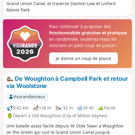
Grand Union Canal, et traverse Stanton Low et Linford
Manor Park.
Pour continuer à proposer des
fonctionnalités gratuites et pratiques
en randonnée, soutenez-nous en
donnant un petit coup de pouce !
Je donne un coup de pouce
De Woughton à Campbell Park et retour
via Woolstone
Visorandonneur
9,42 km
+28 m
-32 m
2h 45
Facile
Départ à Old Woughton (City of Milton Keynes)
Une balade assez facile depuis Ye Olde Swan à Woughton
on the Green qui suit le Grand Union Canal jusqu'à