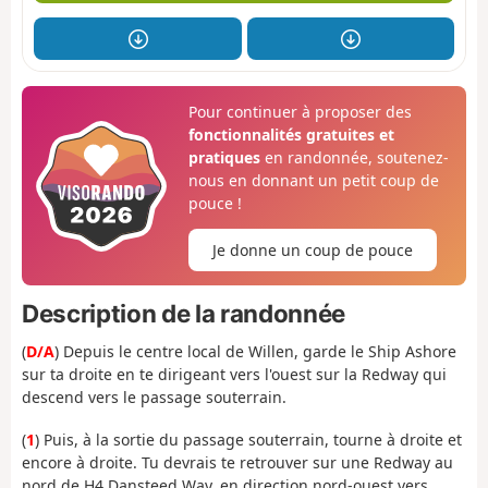
Pour continuer à proposer des
fonctionnalités gratuites et
pratiques
en randonnée, soutenez-
nous en donnant un petit coup de
pouce !
Je donne un coup de pouce
Description de la randonnée
(
D/A
) Depuis le centre local de Willen, garde le Ship Ashore
sur ta droite en te dirigeant vers l'ouest sur la Redway qui
descend vers le passage souterrain.
(
1
) Puis, à la sortie du passage souterrain, tourne à droite et
encore à droite. Tu devrais te retrouver sur une Redway au
nord de H4 Dansteed Way, en direction nord-ouest vers