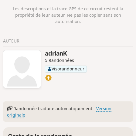
terres agricoles, des bois, une ancienne
Les descriptions et la trace GPS de ce circuit restent la
prairie, un parc aménagé par Capability
propriété de leur auteur. Ne pas les copier sans son
Brown, les ruines d'un manoir
autorisation.
jacobéen/classique et des monuments
commémoratifs dédiés à Catherine d'Aragon
et aux hommes du régiment du
AUTEUR
Bedfordshire qui se sont entraînés dans le
parc et sont morts pendant la Première
adrianK
Guerre mondiale.
5 Randonnées
Visorandonneur
Randonnée traduite automatiquement -
Version
originale