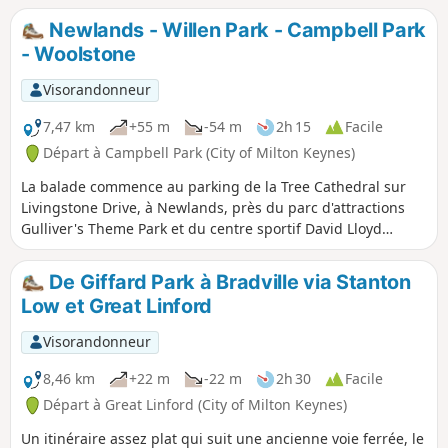
Newlands - Willen Park - Campbell Park
- Woolstone
Visorandonneur
7,47 km
+55 m
-54 m
2h 15
Facile
Départ à Campbell Park (City of Milton Keynes)
La balade commence au parking de la Tree Cathedral sur
Livingstone Drive, à Newlands, près du parc d'attractions
Gulliver's Theme Park et du centre sportif David Lloyd
Sports Centre.
De Giffard Park à Bradville via Stanton
Low et Great Linford
Visorandonneur
8,46 km
+22 m
-22 m
2h 30
Facile
Départ à Great Linford (City of Milton Keynes)
Un itinéraire assez plat qui suit une ancienne voie ferrée, le