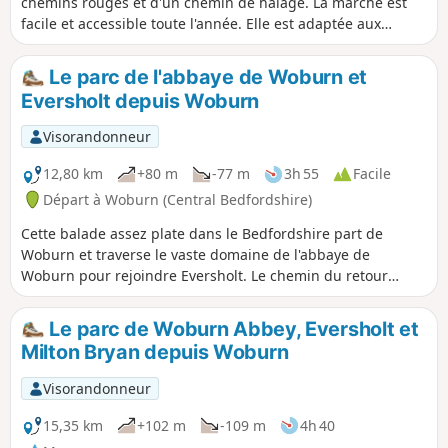
chemins rouges et d'un chemin de halage. La marche est
facile et accessible toute l'année. Elle est adaptée aux
fauteuils roulants, bien qu'il y ait une pente au début du
sentier qui pourrait poser des problèmes à certains
Le parc de l'abbaye de Woburn et
utilisateurs de fauteuils roulants manuels.
Eversholt depuis Woburn
Visorandonneur
12,80 km
+80 m
-77 m
3h 55
Facile
Départ à Woburn (Central Bedfordshire)
Cette balade assez plate dans le Bedfordshire part de
Woburn et traverse le vaste domaine de l'abbaye de
Woburn pour rejoindre Eversholt. Le chemin du retour
passe encore une fois par le parc de l'abbaye.
Le parc de Woburn Abbey, Eversholt et
Milton Bryan depuis Woburn
Visorandonneur
15,35 km
+102 m
-109 m
4h 40