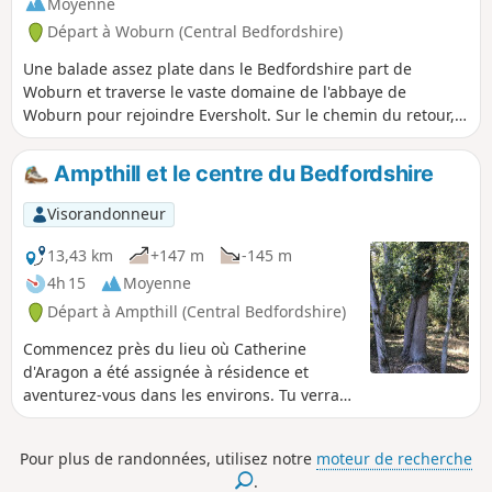
Moyenne
Départ à Woburn (Central Bedfordshire)
Une balade assez plate dans le Bedfordshire part de
Woburn et traverse le vaste domaine de l'abbaye de
Woburn pour rejoindre Eversholt. Sur le chemin du retour,
tu peux déjeuner à Milton Bryan et continuer à marcher
dans le grand parc de l'abbaye.
Ampthill et le centre du Bedfordshire
Visorandonneur
13,43 km
+147 m
-145 m
4h 15
Moyenne
Départ à Ampthill (Central Bedfordshire)
Commencez près du lieu où Catherine
d'Aragon a été assignée à résidence et
aventurez-vous dans les environs. Tu verras
une belle campagne vallonnée avec des
vues sur les Chilterns et, au-delà de Marston
Pour plus de randonnées, utilisez notre
moteur de recherche
Vale, sur Bedford. La balade te fera
.
découvrir des environnements variés : des