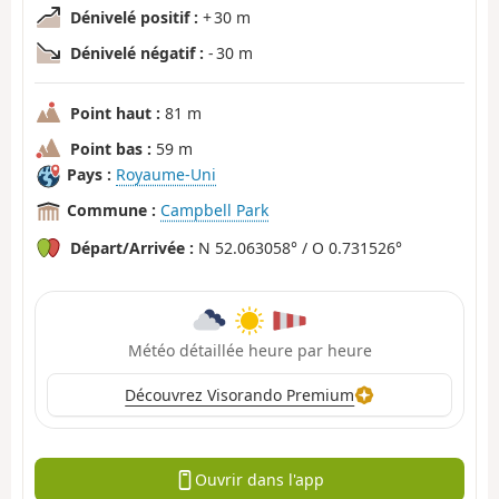
Dénivelé positif :
+ 30 m
Dénivelé négatif :
- 30 m
Point haut :
81 m
Point bas :
59 m
Pays :
Royaume-Uni
Commune :
Campbell Park
Départ/Arrivée :
N 52.063058° / O 0.731526°
Météo détaillée heure par heure
Découvrez Visorando Premium
Ouvrir dans l'app