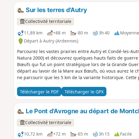
Sur les terres d'Autry
Collectivité territoriale
11,89 km
+88 m
-80 m
3h 40
Moyenn
Départ à Autry (Ardennes)
Parcourez les vastes prairies entre Autry et Condé-les-Aut
Natura 2000) et découvrez quelques hauts faits de guerre
Bœufs qui fut un point stratégique lors de la Grande Guer
départ au lavoir de la Mare aux Bœufs, où vous aurez le ch
ne parcourir que les 5 km de la variante historique. Cette
panneaux historiques sur la Grande Guerre.
Télécharger le PDF
Télécharger le GPX
Le Pont d'Avrogne au départ de Montc
Collectivité territoriale
10,72 km
+72 m
-65 m
3h 15
Facile