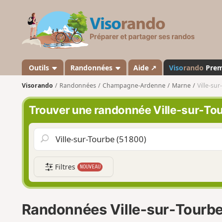
V
i
s
o
r
a
Outils
Randonnées
Aide ↗
Viso
rando
Pre
n
Visorando
Randonnées
Champagne-Ardenne
Marne
Ville-su
d
o
Trouver une randonnée Ville-sur-To
Filtres
NOUVEAU
Randonnées Ville-sur-Tourb