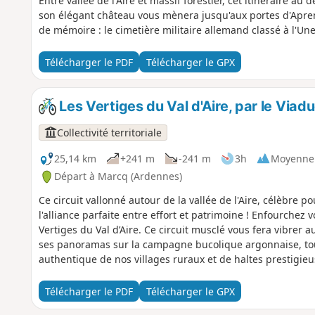
Entre vallée de l'Aire et massif forestier, cet itinéraire au
son élégant château vous mènera jusqu'aux portes d'Aprem
de mémoire : le cimetière militaire allemand classé à l'Une
Télécharger le PDF
Télécharger le GPX
Les Vertiges du Val d'Aire, par le Viad
Collectivité territoriale
25,14 km
+241 m
-241 m
3h
Moyenne
Départ à Marcq (Ardennes)
Ce circuit vallonné autour de la vallée de l'Aire, célèbre po
l'alliance parfaite entre effort et patrimoine ! Enfourchez 
Vertiges du Val d’Aire. Ce circuit musclé vous fera vibrer 
ses panoramas sur la campagne bucolique argonnaise, tou
authentique de nos villages ruraux et de haltes prestigie
l'Abbaye de Chéhéry.
Télécharger le PDF
Télécharger le GPX