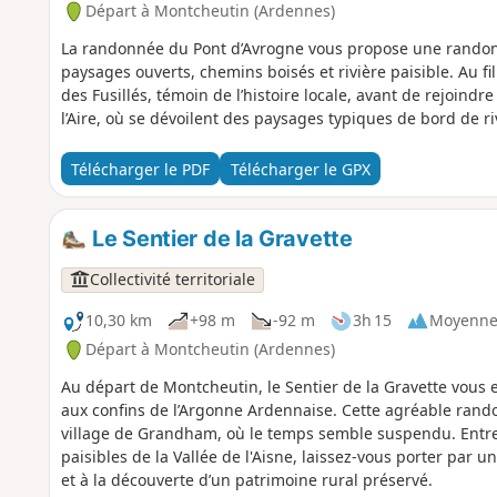
Départ à Montcheutin (Ardennes)
La randonnée du Pont d’Avrogne vous propose une randonn
paysages ouverts, chemins boisés et rivière paisible. Au fi
des Fusillés, témoin de l’histoire locale, avant de rejoind
l’Aire, où se dévoilent des paysages typiques de bord de 
Télécharger le PDF
Télécharger le GPX
Le Sentier de la Gravette
Collectivité territoriale
10,30 km
+98 m
-92 m
3h 15
Moyenn
Départ à Montcheutin (Ardennes)
Au départ de Montcheutin, le Sentier de la Gravette vous 
aux confins de l’Argonne Ardennaise. Cette agréable ran
village de Grandham, où le temps semble suspendu. Entr
paisibles de la Vallée de l'Aisne, laissez-vous porter par u
et à la découverte d’un patrimoine rural préservé.