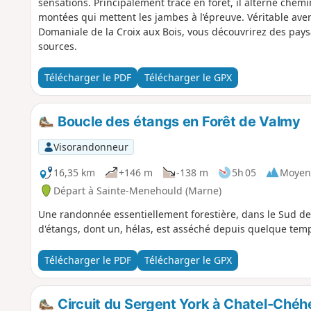
sensations. Principalement tracé en forêt, il alterne chem
montées qui mettent les jambes à l’épreuve. Véritable ave
Domaniale de la Croix aux Bois, vous découvrirez des pays
sources.
Télécharger le PDF
Télécharger le GPX
Boucle des étangs en Forêt de Valmy
Visorandonneur
16,35 km
+146 m
-138 m
5h 05
Moyen
Départ à Sainte-Menehould (Marne)
Une randonnée essentiellement forestière, dans le Sud de
d'étangs, dont un, hélas, est asséché depuis quelque temp
Télécharger le PDF
Télécharger le GPX
Circuit du Sergent York à Chatel-Chéh