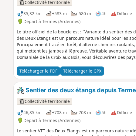
Collectivité territoriale
35,32 km
+583 m
-580 m
4h
Difficile
Départ à Termes (Ardennes)
Le titre officiel de la boucle est : "Variante du sentier de
des Deux Étangs est un parcours nature idéal pour les spo
Principalement tracé en forêt, il alterne chemins roulant
qui mettent les jambes à l’épreuve. Véritable aventure tra
Domaniale de la Croix aux Bois, vous découvrirez des pays
sources. Sentier sportif, avec dénivelé positif assez impo
Télécharger le PDF
Télécharger le GPX
Sentier des deux étangs depuis Term
Collectivité territoriale
46,85 km
+708 m
-708 m
5h
Difficile
Départ à Termes (Ardennes)
Le sentier VTT des Deux Étangs est un parcours nature idéa