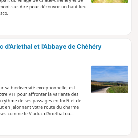
 départ du village de Châtel-Chéhéry et de
ont-sur-Aire pour découvrir un haut lieu
sco.
uc d'Ariethal et l'Abbaye de Chéhéry
ur sa biodiversité exceptionnelle, est
votre VTT pour affronter la variante des
au rythme de ses passages en forêt et de
t en jalonnant votre route du charme
uses comme le Viaduc d'Ariethal ou