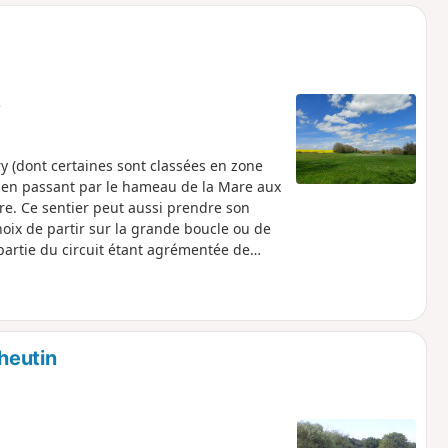
o
a
i
m
p
e
ry (dont certaines sont classées en zone
 en passant par le hameau de la Mare aux
re. Ce sentier peut aussi prendre son
oix de partir sur la grande boucle ou de
 partie du circuit étant agrémentée de
heutin