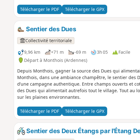
Télécharger le PDF
Télécharger le GPX
Sentier des Dues
Collectivité territoriale
9,96 km
+71 m
-69 m
3h 05
Facile
Départ à Monthois (Ardennes)
Depuis Monthois, gagner la source des Dues qui alimentait 
Monthois, dans une ambiance champêtre, le sentier des D
d’une campagne authentique. Entre champs ouverts et cot
des Dues qui alimentait autrefois tout le village. Tout au l
sur les plaines environnantes.
Télécharger le PDF
Télécharger le GPX
Sentier des Deux Étangs par l'Étang D