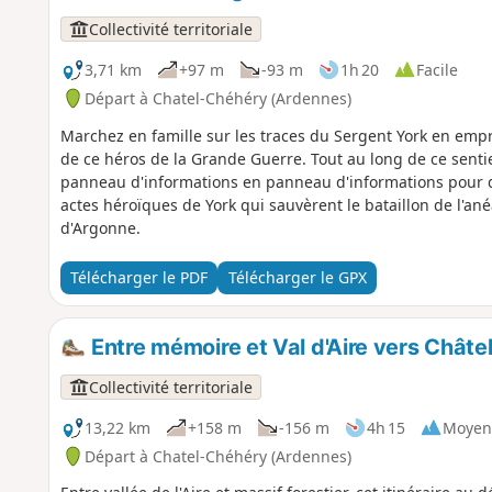
Collectivité territoriale
3,71 km
+97 m
-93 m
1h 20
Facile
Départ à Chatel-Chéhéry (Ardennes)
Marchez en famille sur les traces du Sergent York en emprun
de ce héros de la Grande Guerre. Tout au long de ce sentie
panneau d'informations en panneau d'informations pour déc
actes héroïques de York qui sauvèrent le bataillon de l'an
d'Argonne.
Télécharger le PDF
Télécharger le GPX
Entre mémoire et Val d'Aire vers Chât
Collectivité territoriale
13,22 km
+158 m
-156 m
4h 15
Moyen
Départ à Chatel-Chéhéry (Ardennes)