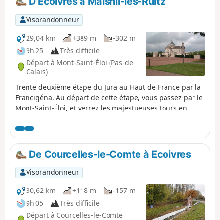
D'Écoivres à Maisnil-lès-Ruitz
Visorandonneur
29,04 km
+389 m
-302 m
9h 25
Très difficile
Départ à Mont-Saint-Éloi (Pas-de-
Calais)
Trente deuxième étape du Jura au Haut de France par la
Francigéna. Au départ de cette étape, vous passez par le
Mont-Saint-Éloi, et verrez les majestueuses tours en
ruines d’une ancienne abbatiale de chanoines, classée
aux monuments historiques en 1921. Puis vous traversez
le village d’Ablain-Saint-Nazaire, où subsistent les ruines
de l'ancienne église, vestige 14-18. Vous longez ensuite
De Courcelles-le-Comte à Ecoivres
l'impressionnant et émouvant Cimetière National de
Notre-Dame-de-Lorette. Ce sanctuaire nous rappelle qu’à
Visorandonneur
proximité se trouve également Vimy, et le Mémorial
Canadien pour les victimes de la Première Guerre
30,62 km
+118 m
-157 m
Mondiale. Après avoir longé la Forêt Domaniale d’Olhain,
9h 05
Très difficile
vous arrivez à Rebreuve-Ranchicourt, où vous pourrez
Départ à Courcelles-le-Comte