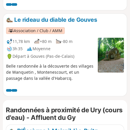
peu de voitures). Il y a eu une époque où l'on bitumait tout
et n'importe quoi !
Le rideau du diable de Gouves
Association / Club / AMM
11,78 km
+80 m
-80 m
3h 35
Moyenne
Départ à Gouves (Pas-de-Calais)
Belle randonnée à la découverte des villages
de Wanquetin , Montenescourt, et un
passage dans la vallée d'Habarcq.
Randonnées à proximité de Ury (cours
d'eau) - Affluent du Gy