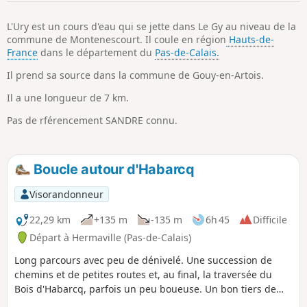
p
L'Ury est un cours d'eau qui se jette dans Le Gy au niveau de la
commune de Montenescourt. Il coule en région
Hauts-de-
France
dans le département du
Pas-de-Calais.
Il prend sa source dans la commune de Gouy-en-Artois.
Il a une longueur de 7 km.
Pas de rférencement SANDRE connu.
Boucle autour d'Habarcq
Visorandonneur
22,29 km
+135 m
-135 m
6h 45
Difficile
Départ à Hermaville (Pas-de-Calais)
Long parcours avec peu de dénivelé. Une succession de
chemins et de petites routes et, au final, la traversée du
Bois d'Habarcq, parfois un peu boueuse. Un bon tiers de
chemins goudronnés, mais en mauvais état (donc pas ou