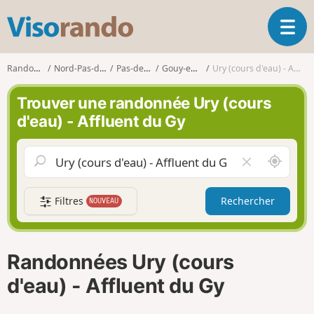
V
O
i
u
s
v
o
Randonnées
Nord-Pas-de-Calais
Pas-de-Calais
Gouy-en-Artois
Ury (cours d'eau) - Affluent du Gy
r
r
i
a
Trouver une randonnée Ury (cours
r
n
d'eau) - Affluent du Gy
l
d
a
o
n
A
V
a
u
i
v
t
d
i
Filtres
Rechercher
NOUVEAU
o
e
g
u
r
a
r
l
t
d
e
i
Randonnées Ury (cours
e
c
o
m
h
d'eau) - Affluent du Gy
n
o
a
i
m