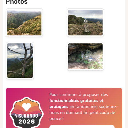
Photos
Pour continuer à proposer des
fonctionnalités gratuites et
pratiques
en randonnée, soutenez-
nous en donnant un petit coup de
pouce !