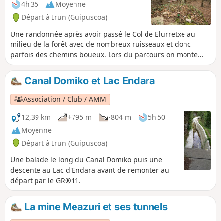
4h 35
Moyenne
Départ à Irun (Guipuscoa)
Une randonnée après avoir passé le Col de Elurretxe au
milieu de la forêt avec de nombreux ruisseaux et donc
parfois des chemins boueux. Lors du parcours on monte
plusieurs sommets : Belitz, Arburu, Sardinola et
Gogortegiko.
Canal Domiko et Lac Endara
Association / Club / AMM
12,39 km
+795 m
-804 m
5h 50
Moyenne
Départ à Irun (Guipuscoa)
Une balade le long du Canal Domiko puis une
descente au Lac d'Endara avant de remonter au
départ par le GR®11.
La mine Meazuri et ses tunnels