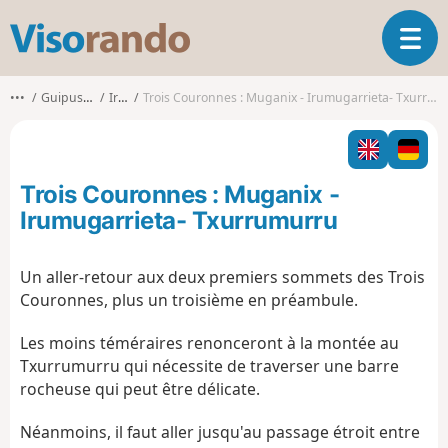
V
O
i
u
s
v
o
•••
Guipuscoa
Irun
Trois Couronnes : Muganix - Irumugarrieta- Txurrumurru
r
r
i
a
r
n
l
d
Trois Couronnes : Muganix -
a
o
n
Irumugarrieta- Txurrumurru
a
v
Un aller-retour aux deux premiers sommets des Trois
i
Couronnes, plus un troisième en préambule.
g
a
Les moins téméraires renonceront à la montée au
t
i
Txurrumurru qui nécessite de traverser une barre
o
rocheuse qui peut être délicate.
n
Néanmoins, il faut aller jusqu'au passage étroit entre