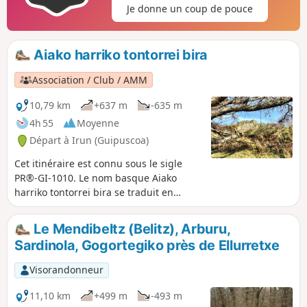
Je donne un coup de pouce
scellé à la montée du Txurrumurru. Sujet au vertige
s'abstenir.
Aiako harriko tontorrei bira
Association / Club / AMM
10,79 km
+637 m
-635 m
4h 55
Moyenne
Départ à Irun (Guipuscoa)
Cet itinéraire est connu sous le sigle
PR®-GI-1010. Le nom basque Aiako
harriko tontorrei bira se traduit en
français par le tour des sommets des
Trois Couronnes (Vuelta a las cimas de
Le Mendibeltz (Belitz), Arburu,
Peñas de Aia en espagnol). Et cela
Sardinola, Gogortegiko près de Ellurretxe
traduit exactement ce que c'est, une
belle boucle autour des sommets des
Visorandonneur
Trois Couronnes.
11,10 km
+499 m
-493 m