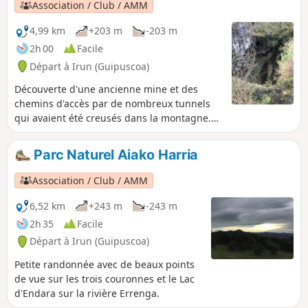
Association / Club / AMM
4,99 km
+203 m
-203 m
2h 00
Facile
Départ à Irun (Guipuscoa)
Découverte d'une ancienne mine et des
chemins d'accès par de nombreux tunnels
qui avaient été creusés dans la montagne.
Le tout situé dans la forêt du parc naturel
Aiako Harria (les monts d'Aia en basque),
Parc Naturel Aiako Harria
aussi connu sous le nom de Trois
Couronnes.
Association / Club / AMM
6,52 km
+243 m
-243 m
2h 35
Facile
Départ à Irun (Guipuscoa)
Petite randonnée avec de beaux points
de vue sur les trois couronnes et le Lac
d'Endara sur la rivière Errenga.