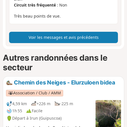
Circuit très fréquenté
: Non
Très beau points de vue.
Voir les messages et avis précédents
Autres randonnées dans le
secteur
Chemin des Neiges - Elurzuloen bidea
Association / Club / AMM
4,59 km
+226 m
-225 m
1h 55
Facile
Départ à Irun (Guipuscoa)