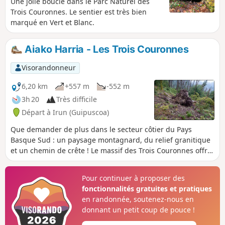
Une jolie boucle dans le Parc Naturel des
Trois Couronnes. Le sentier est très bien
marqué en Vert et Blanc.
Aiako Harria - Les Trois Couronnes
Visorandonneur
6,20 km
+557 m
-552 m
3h 20
Très difficile
Départ à Irun (Guipuscoa)
Que demander de plus dans le secteur côtier du Pays
Basque Sud : un paysage montagnard, du relief granitique
et un chemin de crête ! Le massif des Trois Couronnes offre
trois sommets à parcourir. On commencera dans ce
parcours par l'Erroilbide, puis le Txurrumurru et pour
Pour continuer à proposer des
terminer l'Irumugarrieta. La vue est magnifique à 360° sur
fonctionnalités gratuites et pratiques
le Pays Basque Sud et la côte du Labour jusqu'aux Landes.
en randonnée, soutenez-nous en
L'itinéraire sur la crête comporte des passages, en couloir et
donnant un petit coup de pouce !
en dalle, qu'il faudra négocier avec prudence.Des passages
nécessitent de mettre les mains. Présence d'un anneau