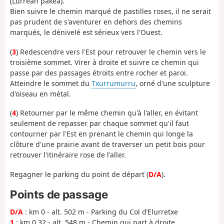
(Lurrean pakea).
Bien suivre le chemin marqué de pastilles roses, il ne serait
pas prudent de s'aventurer en dehors des chemins
marqués, le dénivelé est sérieux vers l'Ouest.
(
3
) Redescendre vers l'Est pour retrouver le chemin vers le
troisième sommet. Virer à droite et suivre ce chemin qui
passe par des passages étroits entre rocher et paroi.
Atteindre le sommet du
Txurrumurru
, orné d'une sculpture
d'oiseau en métal.
(
4
) Retourner par le même chemin qu'à l'aller, en évitant
seulement de repasser par chaque sommet qu'il faut
contourner par l'Est en prenant le chemin qui longe la
clôture d'une prairie avant de traverser un petit bois pour
retrouver l'itinéraire rose de l'aller.
Regagner le parking du point de départ (
D/A
).
Points de passage
D/A
: km 0 - alt. 502 m - Parking du Col d’Elurretxe
1
: km 0.32 - alt. 548 m - Chemin qui part à droite