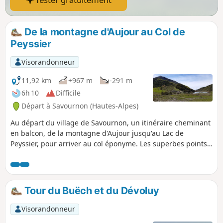
De la montagne d'Aujour au Col de
Peyssier
Visorandonneur
11,92 km
+967 m
-291 m
6h 10
Difficile
Départ à Savournon (Hautes-Alpes)
Au départ du village de Savournon, un itinéraire cheminant
en balcon, de la montagne d'Aujour jusqu'au Lac de
Peyssier, pour arriver au col éponyme. Les superbes points
de vue et l'arrivée au lac sont les récompenses d'une
montée raide mais ombragée.
Tour du Buëch et du Dévoluy
Visorandonneur