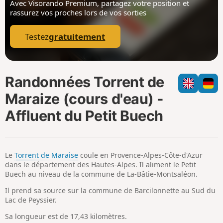
Avec Visorando Premium, partagez votre position
et
i
m
rassurez vos proches lors de vos sorties
p
Testez
gratuitement
Randonnées Torrent de
Maraize (cours d'eau) -
Affluent du Petit Buech
Le
Torrent de Maraise
coule en Provence-Alpes-Côte-d'Azur
dans le département des Hautes-Alpes. Il aliment le Petit
Buech au niveau de la commune de La-Bâtie-Montsaléon.
Il prend sa source sur la commune de Barcilonnette au Sud du
Lac de Peyssier.
Sa longueur est de 17,43 kilomètres.