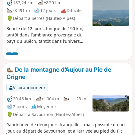
187,24 km
+8 501 m
-8 491 m
12 jours
Difficile
Départ à Serres (Hautes-Alpes)
Boucle de 12 jours, longue de 190 km,
tantôt dans l'ambiance provençale du
pays du Buëch, tantôt dans l’univers
alpin des contreforts du Dévoluy. Vous
emprunterez les GR®93 et 94, les GRP®
Tour du Buëch et Tour du Dévoluy, et
des PR®. Ce périple se veut sauvage,
De la montagne d'Aujour au Pic de
exigeant et dépaysant. Selon les
Crigne
conditions de neige, vous pourrez le
découvrir de mai à octobre.
Visorandonneur
20,46 km
+1 004 m
-1 123 m
2 jours
Moyenne
Départ à Savournon (Hautes-Alpes)
Randonnée de deux jours tranquilles, mais possible en un
jour, au départ de Savournon, et à l'arrivée au pied du Pic