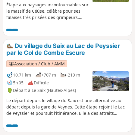
Étape aux paysages incontournables sur
le massif de Céüse, célèbre pour ses
falaises très prisées des grimpeurs.
Coup d'œil sur la Petite Céüse, la
montagne d'Aujour et sur la vallée de la
Durance. Depuis la plaine de Peyssier
en passant par le Col des Garcins,
Du village du Saix au Lac de Peyssier
l'itinéraire descend au village
par le Col de Combe Escure
d’Esparron et gravit le Col de la Baume
et le Col de Bois Rien pour accéder au
Association / Club / AMM
Col des Guérins, au dessus du village de
Sigoyer.
10,71 km
+707 m
-219 m
5h 05
Difficile
Départ à Le Saix (Hautes-Alpes)
Le départ depuis le village du Saix est une alternative au
départ depuis la gare de Veynes. Cette étape rejoint le Lac
de Peyssier et poursuit l'itinérance. Elle a des attraits
multiples : passage en crêtes, vue plongeante sur le défilé
du Gouravour, vues inédites sur la vallée du Buëch et le
massif du Dévoluy, traversée de l'ancien hameau de la