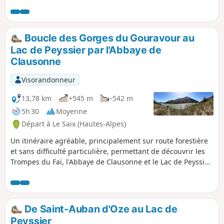
superbes panoramas alpins.On chemine d’abord au cœur
des gorges du Gouravour, véritable curiosité géologique,
puis on passe sous les célèbres Trompes du Faï avant
d’arriver aux ruines de l’Abbaye de Clausonne, havre de
Boucle des Gorges du Gouravour au
tranquillité niché dans un décor montagnard. Le retour
Lac de Peyssier par l'Abbaye de
s’effectue par le Col de Combe Escure. Entre vieilles pierres,
Clausonne
alpages paisibles et paysages puissants, cette randonnée
marie histoire, nature et atmosphères singulières. Et, avec
Visorandonneur
un peu de chance, les montagnes elles‑mêmes vous
offriront leur chant…
13,78 km
+545 m
-542 m
5h 30
Moyenne
Départ à Le Saix (Hautes-Alpes)
Un itinéraire agréable, principalement sur route forestière
et sans difficulté particulière, permettant de découvrir les
Trompes du Faï, l'Abbaye de Clausonne et le Lac de Peyssier,
avec de beaux paysages.
De Saint-Auban d'Oze au Lac de
Peyssier