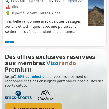
18,06 km
+987 m
-985 m
8h 00
Difficile
Départ à Le Saix (Hautes-Alpes)
Trés belle randonnée avec quelques passages
aériens et techniques, avec une partie sans
sentier marqué, demandant une certaine
habitude de l'orientation. Ce circuit vous fera
découvrir une magnifique "clue", le défilé du
Gourvour, puis vous passerez successivement
devant le centre "Le Faï", le lac de Peyssier et au
Des offres exclusives réservées
retour l'abbaye de Clausonne. Avant d'atteindre
aux membres
Viso
rando
le sommet un dédale de rochers, la Faille de la
montagne d'Aujour et au point culminant de ce
Premium
circuit un panorama à 360° sur le Dévoluy, les
Jusqu’à
20% de réduction
sur votre équipement de
Écrins, le haut Mércantour. (!) Bien lire les
randonnée chez nos enseignes partenaires, spécialistes des
informations pratiques avant de s'engager sur
sports outdoor.
cette randonnée de montagne avec passage
équipé et des zones de crêtes.
Tester gratuitement