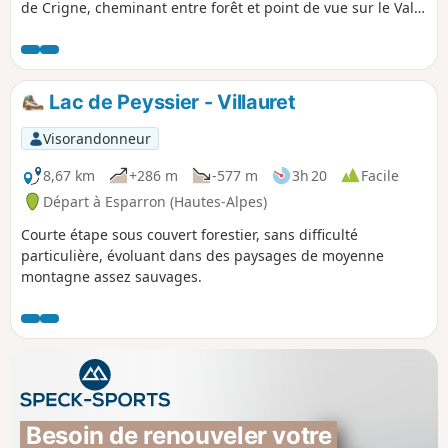
de Crigne, cheminant entre forêt et point de vue sur le Val
de Durance, passant par le Lac de Peyssier et des torrents,
dans un cadre sauvage, loin des routes, des habitations et
exploitations agricoles.
Lac de Peyssier - Villauret
Visorandonneur
8,67 km
+286 m
-577 m
3h 20
Facile
Départ à Esparron (Hautes-Alpes)
Courte étape sous couvert forestier, sans difficulté
particulière, évoluant dans des paysages de moyenne
montagne assez sauvages.
Besoin de renouveler votre 