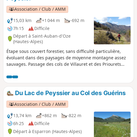
Association / Club / AMM
15,03 km
+1 044 m
-692 m
7h 15
Difficile
Départ à Saint-Auban-d'Oze
(Hautes-Alpes)
Étape sous couvert forestier, sans difficulté particulière,
évoluant dans des paysages de moyenne montagne assez
sauvages. Passage des cols de Villauret et des Priourets
pour accéder à l’Abbaye de Clausonne, puis remonter au
Lac de Peyssier. Découverte du massif d'Aujour à la
descente du Col des Priourets.
Du Lac de Peyssier au Col des Guérins
Association / Club / AMM
13,74 km
+862 m
-822 m
6h 25
Difficile
Départ à Esparron (Hautes-Alpes)