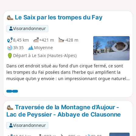
Le Saix par les trompes du Fay
Visorandonneur
8,45 km
+421 m
-428 m
3h 35
Moyenne
Départ à Le Saix (Hautes-Alpes)
Dans cet endroit situé au fond d’un cirque fermé, ce sont
les trompes du Faï posées dans l’herbe qui amplifient la
musique qu’on y envoie : un impressionnant orgue naturel
qui utilise les falaises et, par un effet de cathédrale, emplit
toute la vallée.
Traversée de la Montagne d'Aujour -
Lac de Peyssier - Abbaye de Clausonne
Visorandonneur