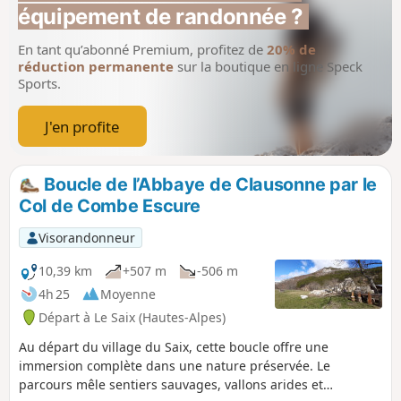
équipement de randonnée ?
En tant qu’abonné Premium, profitez de
20% de
réduction permanente
sur la boutique en ligne Speck
Sports.
J'en profite
Boucle de l’Abbaye de Clausonne par le
Col de Combe Escure
Visorandonneur
10,39 km
+507 m
-506 m
4h 25
Moyenne
Départ à Le Saix (Hautes-Alpes)
Au départ du village du Saix, cette boucle offre une
immersion complète dans une nature préservée. Le
parcours mêle sentiers sauvages, vallons arides et