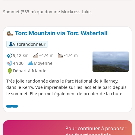
p
Sommet (535 m) qui domine Muckross Lake.
Torc Mountain via Torc Waterfall
Visorandonneur
9,12 km
+474 m
-474 m
4h 00
Moyenne
Départ à Irlande
Très jolie randonnée dans le Parc National de Killarney,
dans le Kerry. Vue imprenable sur les lacs et le parc depuis
le sommet. Elle permet également de profiter de la chute
d'eau Torc Waterfall, très facilement accessible depuis le
parking (200 m). Très agréable transition entre Killarney et
Kenmare, sur la route du fameux Ring of Kerry.
Pour continuer à proposer