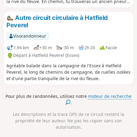
la rive du fleuve. En chemin, tu trouveras un ancien prieuré
du XVIIIe siècle, une écluse (et un salon de thé), le cottage
au nom charmant de World's End Cottage, un gué et l'église
Autre circuit circulaire à Hatfield
paroissiale St. Andrew.
Peverel
Visorandonneur
7,94 km
+30 m
-30 m
2h 20
Facile
Départ à Hatfield Peverel (Essex)
Agréable balade dans la campagne de l'Essex à Hatfield
Peverel, le long de chemins de campagne, de ruelles isolées
et d'une partie tranquille de la rive du fleuve.
Pour plus de randonnées, utilisez notre
moteur de recherche
.
Les descriptions et la trace GPS de ce circuit restent la
propriété de leur auteur. Ne pas les copier sans son
autorisation.