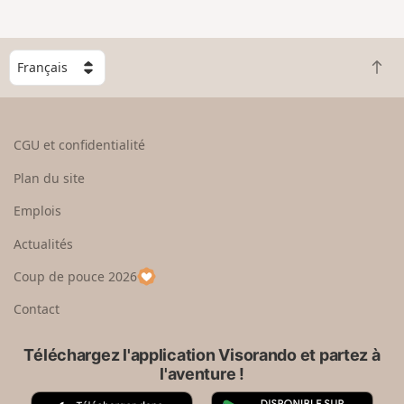
e
n
g
C
r
R
h
a
e
o
n
t
i
d
o
s
CGU et confidentialité
u
i
r
s
Plan du site
e
s
n
e
Emplois
h
z
Actualités
a
u
u
n
Coup de pouce 2026
t
p
a
Contact
y
s
Téléchargez l'application Visorando et partez à
l'aventure !
A
G