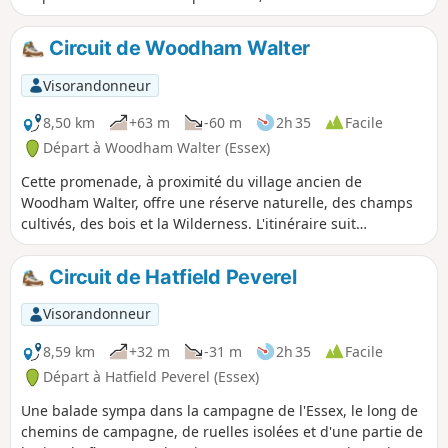
chemins équestres, des chemins de
traverse et de courts tronçons de routes
Circuit de Woodham Walter
de campagne. Elle rejoint St Peter's Way
à plusieurs endroits, suit une voie
Visorandonneur
ferrée désaffectée et traverse des
vignobles avant de rejoindre un
8,50 km
+63 m
-60 m
2h 35
Facile
aérodrome de la Première Guerre
Départ à Woodham Walter (Essex)
mondiale. Une balade pour toutes les
Cette promenade, à proximité du village ancien de
saisons, même si certains tronçons
Woodham Walter, offre une réserve naturelle, des champs
peuvent être boueux après la pluie.
cultivés, des bois et la Wilderness. L'itinéraire suit
Consulte la section « Informations utiles
principalement des chemins équestres et des sentiers
» pour obtenir des informations
pédestres, avec quelques courts tronçons sur des chemins
importantes concernant l'aérodrome.
Circuit de Hatfield Peverel
de campagne. Il n'y a que deux chemins traversant des
champs, ce qui en fait une bonne promenade hivernale,
Visorandonneur
mais comme toutes les randonnées dans l'Essex, elle peut
être boueuse après la pluie.
8,59 km
+32 m
-31 m
2h 35
Facile
Départ à Hatfield Peverel (Essex)
Une balade sympa dans la campagne de l'Essex, le long de
chemins de campagne, de ruelles isolées et d'une partie de