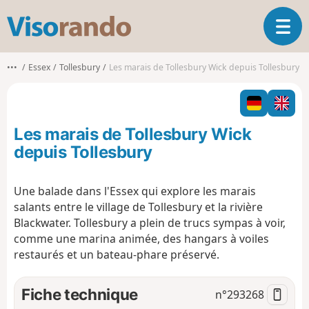
V
O
i
u
s
v
o
•••
Essex
Tollesbury
Les marais de Tollesbury Wick depuis Tollesbury
r
r
i
a
r
n
l
d
Les marais de Tollesbury Wick
a
o
n
depuis Tollesbury
a
v
Une balade dans l'Essex qui explore les marais
i
salants entre le village de Tollesbury et la rivière
g
a
Blackwater. Tollesbury a plein de trucs sympas à voir,
t
comme une marina animée, des hangars à voiles
i
restaurés et un bateau-phare préservé.
o
n
Fiche technique
n°
293268