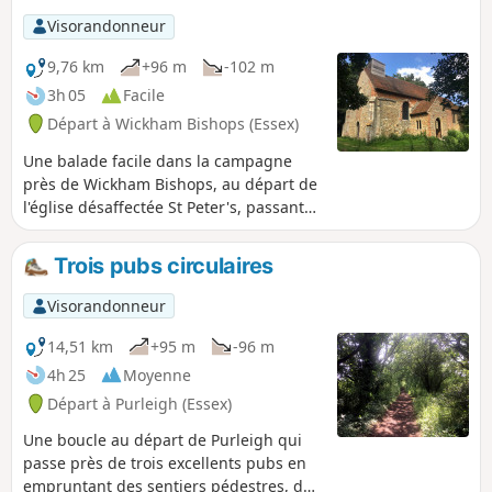
Visorandonneur
9,76 km
+96 m
-102 m
3h 05
Facile
Départ à Wickham Bishops (Essex)
Une balade facile dans la campagne
près de Wickham Bishops, au départ de
l'église désaffectée St Peter's, passant
sous le dernier viaduc ferroviaire en
bois du pays, puis le long des berges
Trois pubs circulaires
sinueuses de la rivière Blackwater. Le
retour traverse des bois et offre de
Visorandonneur
superbes vues sur la campagne de
l'Essex. Cette balade peut se faire en
14,51 km
+95 m
-96 m
toute saison, mais elle est
4h 25
Moyenne
particulièrement agréable au printemps
Départ à Purleigh (Essex)
et en automne.
Une boucle au départ de Purleigh qui
passe près de trois excellents pubs en
empruntant des sentiers pédestres, des