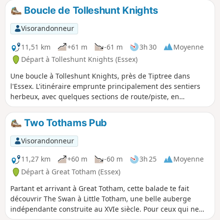
Boucle de Tolleshunt Knights
Visorandonneur
11,51 km
+61 m
-61 m
3h 30
Moyenne
Départ à Tolleshunt Knights (Essex)
Une boucle à Tolleshunt Knights, près de Tiptree dans
l'Essex. L'itinéraire emprunte principalement des sentiers
herbeux, avec quelques sections de route/piste, en
particulier vers la fin. Certaines parties de la piste offrent
de belles vues sur l'estuaire de Blackwater.
Two Tothams Pub
Visorandonneur
11,27 km
+60 m
-60 m
3h 25
Moyenne
Départ à Great Totham (Essex)
Partant et arrivant à Great Totham, cette balade te fait
découvrir The Swan à Little Totham, une belle auberge
indépendante construite au XVIe siècle. Pour ceux qui ne
veulent pas ou ne peuvent pas aller au pub, un itinéraire