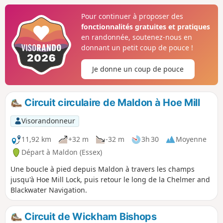
modifié est proposé.
Pour continuer à proposer des
fonctionnalités gratuites et pratiques
en randonnée, soutenez-nous en
donnant un petit coup de pouce !
Je donne un coup de pouce
Circuit circulaire de Maldon à Hoe Mill
Visorandonneur
11,92 km
+32 m
-32 m
3h 30
Moyenne
Départ à Maldon (Essex)
Une boucle à pied depuis Maldon à travers les champs
jusqu'à Hoe Mill Lock, puis retour le long de la Chelmer and
Blackwater Navigation.
Circuit de Wickham Bishops