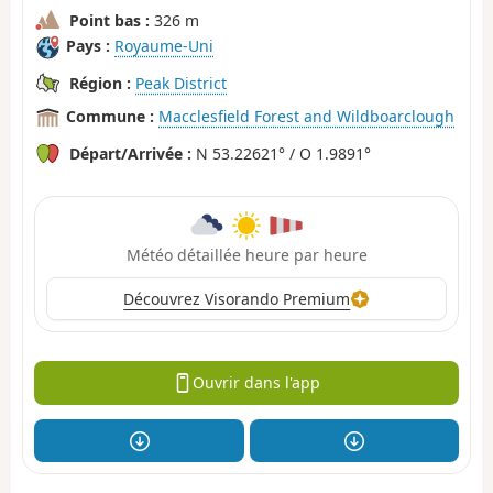
Point bas :
326 m
Pays :
Royaume-Uni
Région :
Peak District
Commune :
Macclesfield Forest and Wildboarclough
Départ/Arrivée :
N 53.22621° / O 1.9891°
Météo détaillée heure par heure
Découvrez Visorando Premium
Ouvrir dans l'app