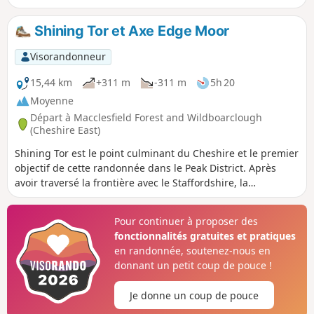
tranquilles pour explorer la région. Pour beaucoup, le point
fort sera Three Shires Head avec son pont pour chevaux de
Shining Tor et Axe Edge Moor
bât et ses cascades.
Visorandonneur
15,44 km
+311 m
-311 m
5h 20
Moyenne
Départ à Macclesfield Forest and Wildboarclough
(Cheshire East)
Shining Tor est le point culminant du Cheshire et le premier
objectif de cette randonnée dans le Peak District. Après
avoir traversé la frontière avec le Staffordshire, la
randonnée continue à travers Axe Edge Moor, qui offre des
vues superbes. La randonnée emprunte principalement des
Pour continuer à proposer des
sentiers de lande élevée et il vaut mieux la faire par temps
fonctionnalités gratuites et pratiques
clair.
en randonnée, soutenez-nous en
donnant un petit coup de pouce !
Je donne un coup de pouce