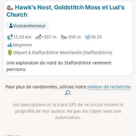
de difficulté pour trouver le chemin, à condition de faire
Hawk's Nest, Goldstitch Moss et Lud's
attention en descendant de Roach End.
Church
Visorandonneur
15,53 km
+357 m
-359 m
5h 25
Moyenne
Départ à Staffordshire Moorlands (Staffordshire)
Une exploration du nord du Staffordshire rarement
parcouru.
Pour plus de randonnées, utilisez notre
moteur de recherche
.
Les descriptions et la trace GPS de ce circuit restent la
propriété de leur auteur. Ne pas les copier sans son
autorisation.