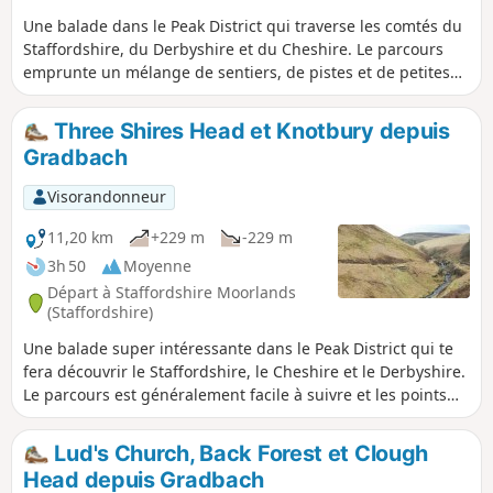
Une balade dans le Peak District qui traverse les comtés du
Staffordshire, du Derbyshire et du Cheshire. Le parcours
emprunte un mélange de sentiers, de pistes et de petites
routes et comprend également une partie du Dane Valley
Way.
Three Shires Head et Knotbury depuis
Gradbach
Visorandonneur
11,20 km
+229 m
-229 m
3h 50
Moyenne
Départ à Staffordshire Moorlands
(Staffordshire)
Une balade super intéressante dans le Peak District qui te
fera découvrir le Staffordshire, le Cheshire et le Derbyshire.
Le parcours est généralement facile à suivre et les points
forts sont les ponts à dos de cheval à Three Shires Head, les
carrières de Danebower et quelques superbes panoramas.
Lud's Church, Back Forest et Clough
Head depuis Gradbach