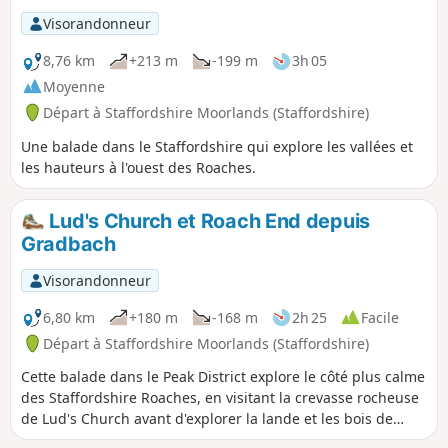
Visorandonneur
8,76 km
+213 m
-199 m
3h 05
Moyenne
Départ à Staffordshire Moorlands (Staffordshire)
Une balade dans le Staffordshire qui explore les vallées et
les hauteurs à l'ouest des Roaches.
Lud's Church et Roach End depuis
Gradbach
Visorandonneur
6,80 km
+180 m
-168 m
2h 25
Facile
Départ à Staffordshire Moorlands (Staffordshire)
Cette balade dans le Peak District explore le côté plus calme
des Staffordshire Roaches, en visitant la crevasse rocheuse
de Lud's Church avant d'explorer la lande et les bois de
Back Forest. La vue sur le Cheshire est superbe. Il n'y a pas