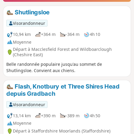
Shutlingsloe
Visorandonneur
10,94 km
+364 m
-364 m
4h 10
Moyenne
Départ à Macclesfield Forest and Wildboarclough
(Cheshire East)
Belle randonnée populaire jusqu'au sommet de
Shutlingsloe. Convient aux chiens.
Flash, Knotbury et Three Shires Head
depuis Gradbach
Visorandonneur
13,14 km
+390 m
-389 m
4h 50
Moyenne
Départ à Staffordshire Moorlands (Staffordshire)