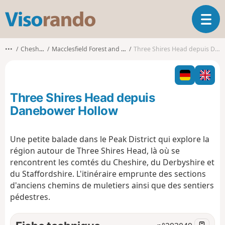
V
O
i
u
s
v
o
•••
Cheshire East
Macclesfield Forest and Wildboarclough
Three Shires Head depuis Danebower Hollow
r
r
i
a
r
n
l
d
Three Shires Head depuis
a
o
n
Danebower Hollow
a
v
Une petite balade dans le Peak District qui explore la
i
région autour de Three Shires Head, là où se
g
a
rencontrent les comtés du Cheshire, du Derbyshire et
t
du Staffordshire. L'itinéraire emprunte des sections
i
d'anciens chemins de muletiers ainsi que des sentiers
o
pédestres.
n