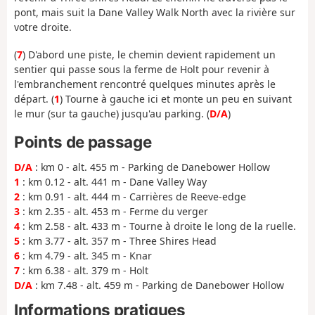
pont, mais suit la Dane Valley Walk North avec la rivière sur
votre droite.
(
7
) D'abord une piste, le chemin devient rapidement un
sentier qui passe sous la ferme de Holt pour revenir à
l'embranchement rencontré quelques minutes après le
départ. (
1
) Tourne à gauche ici et monte un peu en suivant
le mur (sur ta gauche) jusqu'au parking. (
D/A
)
Points de passage
D/A
: km 0 - alt. 455 m - Parking de Danebower Hollow
1
: km 0.12 - alt. 441 m - Dane Valley Way
2
: km 0.91 - alt. 444 m - Carrières de Reeve-edge
3
: km 2.35 - alt. 453 m - Ferme du verger
4
: km 2.58 - alt. 433 m - Tourne à droite le long de la ruelle.
5
: km 3.77 - alt. 357 m - Three Shires Head
6
: km 4.79 - alt. 345 m - Knar
7
: km 6.38 - alt. 379 m - Holt
D/A
: km 7.48 - alt. 459 m - Parking de Danebower Hollow
Informations pratiques