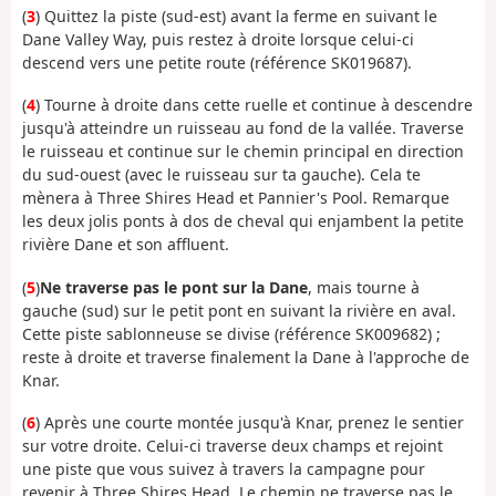
(
3
) Quittez la piste (sud-est) avant la ferme en suivant le
Dane Valley Way, puis restez à droite lorsque celui-ci
descend vers une petite route (référence SK019687).
(
4
) Tourne à droite dans cette ruelle et continue à descendre
jusqu'à atteindre un ruisseau au fond de la vallée. Traverse
le ruisseau et continue sur le chemin principal en direction
du sud-ouest (avec le ruisseau sur ta gauche). Cela te
mènera à Three Shires Head et Pannier's Pool. Remarque
les deux jolis ponts à dos de cheval qui enjambent la petite
rivière Dane et son affluent.
(
5
)
Ne traverse pas le pont sur la Dane
, mais tourne à
gauche (sud) sur le petit pont en suivant la rivière en aval.
Cette piste sablonneuse se divise (référence SK009682) ;
reste à droite et traverse finalement la Dane à l'approche de
Knar.
(
6
) Après une courte montée jusqu'à Knar, prenez le sentier
sur votre droite. Celui-ci traverse deux champs et rejoint
une piste que vous suivez à travers la campagne pour
revenir à Three Shires Head. Le chemin ne traverse pas le