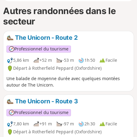
Autres randonnées dans le
secteur
The Unicorn - Route 2
Professionnel du tourisme
5,86 km
+52 m
-53 m
1h 50
Facile
Départ à Rotherfield Peppard (Oxfordshire)
Une balade de moyenne durée avec quelques montées
autour de The Unicorn.
The Unicorn - Route 3
Professionnel du tourisme
7,80 km
+91 m
-97 m
2h 30
Facile
Départ à Rotherfield Peppard (Oxfordshire)