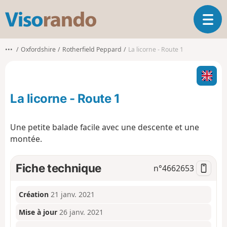
V
O
i
u
s
v
o
•••
Oxfordshire
Rotherfield Peppard
La licorne - Route 1
r
r
i
a
r
n
l
d
La licorne - Route 1
a
o
n
a
Une petite balade facile avec une descente et une
v
montée.
i
g
a
Fiche technique
n°
4662653
t
i
o
Création
21 janv. 2021
n
Mise à jour
26 janv. 2021