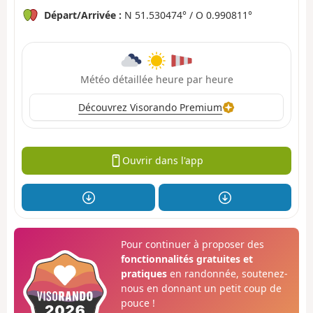
Départ/Arrivée :
N 51.530474° / O 0.990811°
Météo détaillée heure par heure
Découvrez Visorando Premium
Ouvrir dans l'app
Pour continuer à proposer des
fonctionnalités gratuites et
pratiques
en randonnée, soutenez-
nous en donnant un petit coup de
pouce !