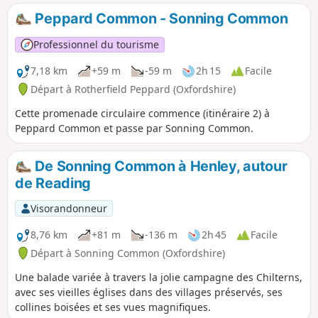
Peppard Common - Sonning Common
Professionnel du tourisme
7,18 km
+59 m
-59 m
2h 15
Facile
Départ à Rotherfield Peppard (Oxfordshire)
Cette promenade circulaire commence (itinéraire 2) à
Peppard Common et passe par Sonning Common.
De Sonning Common à Henley, autour
de Reading
Visorandonneur
8,76 km
+81 m
-136 m
2h 45
Facile
Départ à Sonning Common (Oxfordshire)
Une balade variée à travers la jolie campagne des Chilterns,
avec ses vieilles églises dans des villages préservés, ses
collines boisées et ses vues magnifiques.