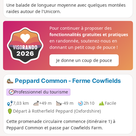
Une balade de longueur moyenne avec quelques montées
raides autour de l'Unicorn.
Pour continuer à proposer des
fonctionnalités gratuites et pratiques
en randonnée, soutenez-nous en
donnant un petit coup de pouce !
Je donne un coup de pouce
Peppard Common - Ferme Cowfields
Professionnel du tourisme
7,03 km
+49 m
-49 m
2h 10
Facile
Départ à Rotherfield Peppard (Oxfordshire)
Cette promenade circulaire commence (itinéraire 1) à
Peppard Common et passe par Cowfields Farm.