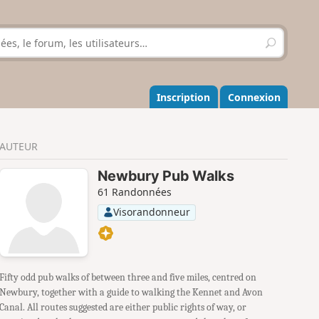
R
e
c
h
e
Inscription
Connexion
r
c
h
AUTEUR
e
r
Newbury Pub Walks
61 Randonnées
Visorandonneur
Fifty odd pub walks of between three and five miles, centred on
Newbury, together with a guide to walking the Kennet and Avon
Canal. All routes suggested are either public rights of way, or