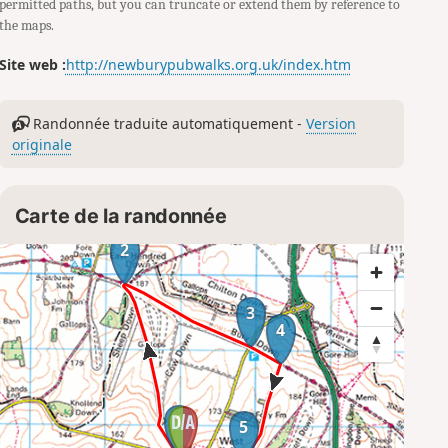
permitted paths, but you can truncate or extend them by reference to
the maps.
Site web :
http://newburypubwalks.org.uk/index.htm
Randonnée traduite automatiquement -
Version
originale
Carte de la randonnée
2
3
4
1
5