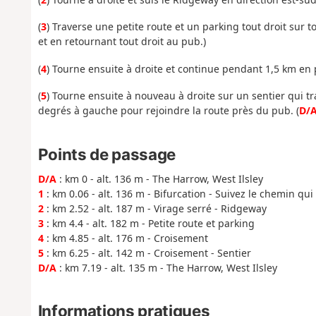
(
3
) Traverse une petite route et un parking tout droit sur t
et en retournant tout droit au pub.)
(
4
) Tourne ensuite à droite et continue pendant 1,5 km en 
(
5
) Tourne ensuite à nouveau à droite sur un sentier qui t
degrés à gauche pour rejoindre la route près du pub. (
D/
Points de passage
D/A
: km 0 - alt. 136 m - The Harrow, West Ilsley
1
: km 0.06 - alt. 136 m - Bifurcation - Suivez le chemin qu
2
: km 2.52 - alt. 187 m - Virage serré - Ridgeway
3
: km 4.4 - alt. 182 m - Petite route et parking
4
: km 4.85 - alt. 176 m - Croisement
5
: km 6.25 - alt. 142 m - Croisement - Sentier
D/A
: km 7.19 - alt. 135 m - The Harrow, West Ilsley
Informations pratiques