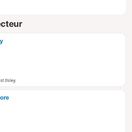
ecteur
ey
t Ilsley.
more