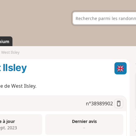
mium
West Ilsley
Ilsley
 de West Ilsley.
n°
38989902
e à jour
Dernier avis
ept. 2023
–