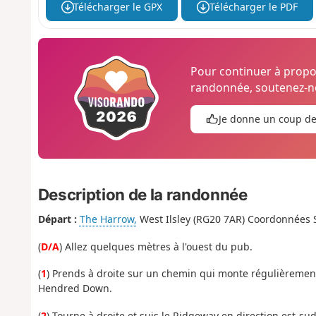
Télécharger le GPX
Télécharger le PDF
Pour continuer à prop
randonnée, soutenez-no
Je donne un coup d
Description de la randonnée
Départ :
The Harrow,
West Ilsley (RG20 7AR) Coordonnées
(
D/A
) Allez quelques mètres à l'ouest du pub.
(
1
) Prends à droite sur un chemin qui monte régulièrement
Hendred Down.
(
2
) Tourne à droite et suis le Ridgeway en direction est-su