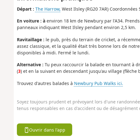
Départ :
The Harrow,
West Ilsley (RG20 7AR) Coordonnées
En voiture : à
environ 18 km de Newbury par l'A34. Prends l
panneaux indiquant West Ilsley pendant environ 2,5 km.
Ravitaillage :
le pub, près du terrain de cricket, a récemm
assez classique, et la qualité était très bonne lors de no
disponibles à midi. Fermé le lundi.
Alternative :
Tu peux raccourcir la balade en tournant à dro
(
3
) et en la suivant en descendant jusqu'au village (flèche 
Trouvez d'autres balades à
Newbury Pub Walks ici.
Soyez toujours prudent et prévoyant lors d'une randonnée. 
tenus responsables en cas d'accident ou de désagrément q
Ouvrir dans l'app