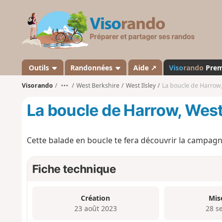
V
i
s
o
r
a
Outils
Randonnées
Aide ↗
Viso
rando
Pre
n
Visorando
•••
West Berkshire
West Ilsley
La boucle de Harrow, 
d
o
La boucle de Harrow, West 
Cette balade en boucle te fera découvrir la campagne
Fiche technique
Création
Mis
23 août 2023
28 s