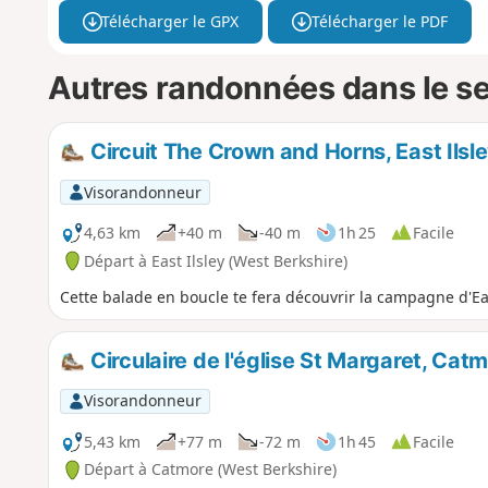
Télécharger le GPX
Télécharger le PDF
Autres randonnées dans le s
Circuit The Crown and Horns, East Ilsl
Visorandonneur
4,63 km
+40 m
-40 m
1h 25
Facile
Départ à East Ilsley (West Berkshire)
Cette balade en boucle te fera découvrir la campagne d'Eas
Circulaire de l'église St Margaret, Cat
Visorandonneur
5,43 km
+77 m
-72 m
1h 45
Facile
Départ à Catmore (West Berkshire)