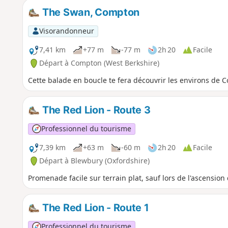
The Swan, Compton
Visorandonneur
7,41 km
+77 m
-77 m
2h 20
Facile
Départ à Compton (West Berkshire)
Cette balade en boucle te fera découvrir les environs de 
The Red Lion - Route 3
Professionnel du tourisme
7,39 km
+63 m
-60 m
2h 20
Facile
Départ à Blewbury (Oxfordshire)
Promenade facile sur terrain plat, sauf lors de l'ascension
The Red Lion - Route 1
Professionnel du tourisme