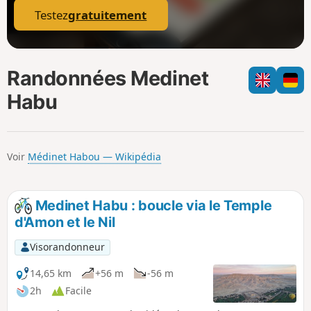
Testez
gratuitement
Randonnées Medinet
Habu
Voir
Médinet Habou — Wikipédia
Medinet Habu : boucle via le Temple
d'Amon et le Nil
Visorandonneur
14,65 km
+56 m
-56 m
2h
Facile