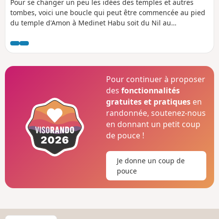
Pour se changer un peu les idées des temples et autres
tombes, voici une boucle qui peut être commencée au pied
du temple d'Amon à Medinet Habu soit du Nil au
débarcadère des bateaux de traversée. C'est l'occasion de
découvrir le pays des pharaons tel qu'il est vécu
aujourd'hui, de découvrir les oiseaux bien vivant peints
dans les tombes thébaines et la vie dans la campagne, sur
le Nil et dans les ruelles des villages traversés.
Pour continuer à proposer
des
fonctionnalités
gratuites et pratiques
en
randonnée, soutenez-nous
en donnant un petit coup
de pouce !
Je donne un coup de
pouce