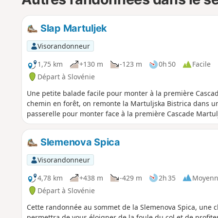
Slap Martuljek
Visorandonneur
1,75 km
+130 m
-123 m
0h 50
Facile
Départ à Slovénie
Une petite balade facile pour monter à la première Casca
chemin en forêt, on remonte la Martuljska Bistrica dans un
passerelle pour monter face à la première Cascade Martul
Slemenova Spica
Visorandonneur
4,78 km
+438 m
-429 m
2h 35
Moyenn
Départ à Slovénie
Cette randonnée au sommet de la Slemenova Spica, une cla
permettra de vous éloigner de la foule du col et de profit