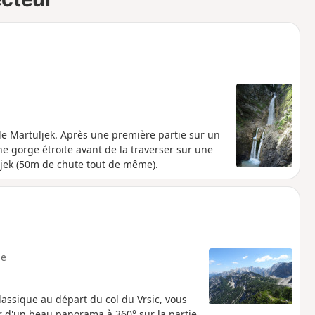
de Martuljek. Après une première partie sur un
e gorge étroite avant de la traverser sur une
jek (50m de chute tout de même).
e
ssique au départ du col du Vrsic, vous
er d'un beau panorama à 360° sur la partie