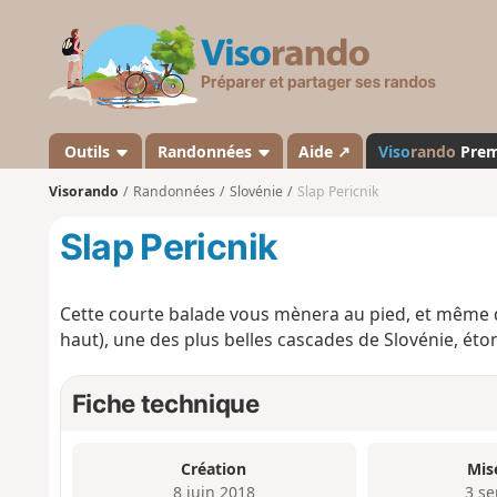
V
i
s
o
r
a
Outils
Randonnées
Aide ↗
Viso
rando
Pre
n
Visorando
Randonnées
Slovénie
Slap Pericnik
d
o
Slap Pericnik
Cette courte balade vous mènera au pied, et même de
haut), une des plus belles cascades de Slovénie, é
Fiche technique
Création
Mis
8 juin 2018
3 se