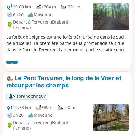
20,00 km
+204 m
-201 m
6h 20
Moyenne
Départ à Tervuren (Brabant
flamand)
La forêt de Soignes est une forêt péri urbaine dans le Sud
de Bruxelles. La première partie de la promenade se situe
dans le Parc de Tervuren. La deuxième partie se situe dans
l'Arboretum|. La troisième partie vous amènera de Jesus Eik
à la Chaussée de la Hulpe en dessous de Boitsfort. La
dernière partie, sur route et en ville, vous conduira à la
Gare de Boondael. Effectuée le 02/08/2020
Le Parc Tervuren, le long de la Voer et
retour par les champs
Visorandonneur
10,78 km
+89 m
-90 m
3h 20
Moyenne
Départ à Tervuren (Brabant
flamand)