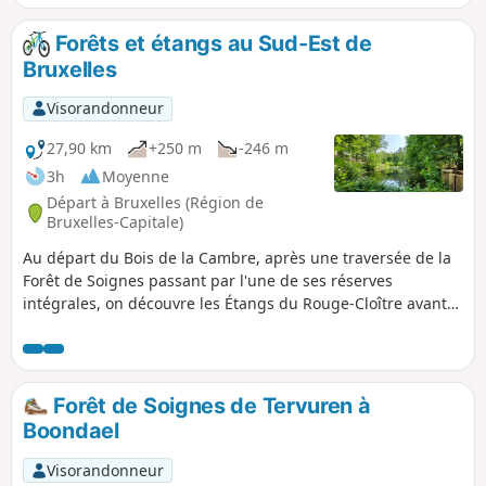
jusqu'à l'Avenue Brugmann.
Forêts et étangs au Sud-Est de
Bruxelles
Visorandonneur
27,90 km
+250 m
-246 m
3h
Moyenne
Départ à Bruxelles (Région de
Bruxelles-Capitale)
Au départ du Bois de la Cambre, après une traversée de la
Forêt de Soignes passant par l'une de ses réserves
intégrales, on découvre les Étangs du Rouge-Cloître avant
de longer le Watermael et d’emprunter un segment urbain
du GR®579 pour retourner vers le Bois de la Cambre.
Forêt de Soignes de Tervuren à
Boondael
Visorandonneur