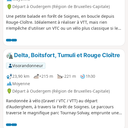
Départ à Oudergem (Région de Bruxelles-Capitale)
Une petite balade en forêt de Soignes, en boucle depuis
Rouge-Cloître. Idéalement à réaliser à VTT, mais rien
n'empêche d'utiliser un VTC ou un vélo plus classique si le
temps est bien sec, sans quoi il faudra faire face à quelques
zones boueuses.
Delta, Boitsfort, Tumuli et Rouge Cloître
Visorandonneur
23,90 km
+215 m
-221 m
1h30
Moyenne
Départ à Oudergem (Région de Bruxelles-Capitale)
Randonnée à vélo (Gravel / VTC / VTT) au départ
d'Auderghem, à travers la Forêt de Soignes. Le parcours
traverse le magnifique parc Tournay-Solvay, emprunte une
partie des pistes de l'ancien hippodrome de Boitsfort et
rejoint le site du Rouge Cloître en traversant la Forêt de