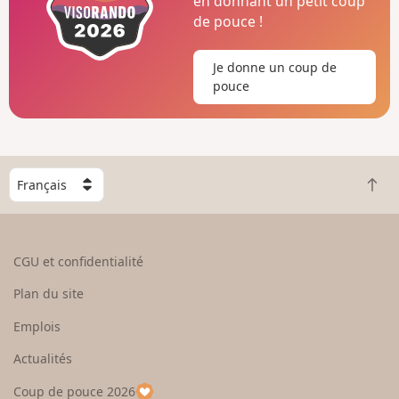
en donnant un petit coup
de pouce !
Je donne un coup de
pouce
C
R
h
e
o
t
i
o
s
CGU et confidentialité
u
i
r
s
Plan du site
e
s
n
e
Emplois
h
z
Actualités
a
u
u
n
Coup de pouce 2026
t