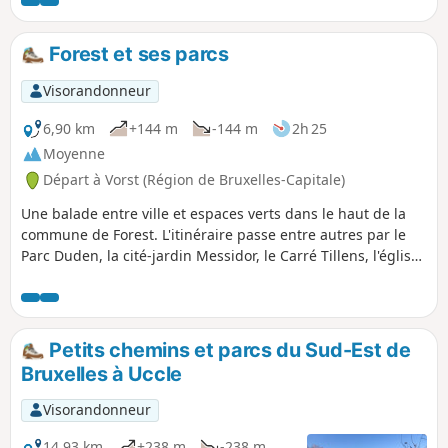
Forest et ses parcs
Visorandonneur
6,90 km
+144 m
-144 m
2h 25
Moyenne
Départ à Vorst (Région de Bruxelles-Capitale)
Une balade entre ville et espaces verts dans le haut de la
commune de Forest. L'itinéraire passe entre autres par le
Parc Duden, la cité-jardin Messidor, le Carré Tillens, l'église
de l'Altitude 100 et le parc de Forest.
Petits chemins et parcs du Sud-Est de
Bruxelles à Uccle
Visorandonneur
14,93 km
+238 m
-238 m