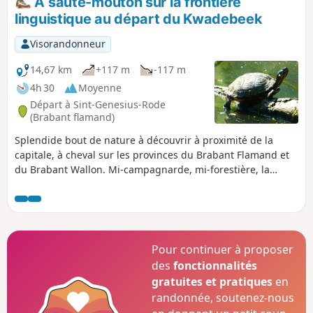
À saute-mouton sur la frontière
linguistique au départ du Kwadebeek
Visorandonneur
14,67 km
+117 m
-117 m
4h 30
Moyenne
Départ à Sint-Genesius-Rode
(Brabant flamand)
Splendide bout de nature à découvrir à proximité de la
capitale, à cheval sur les provinces du Brabant Flamand et
du Brabant Wallon. Mi-campagnarde, mi-forestière, la
balade n'est semi-urbaine qu'aux environs du km 5, le long
de la ligne de chemin de fer, ainsi qu'entre les km 9 et 10
dans un quartier résidentiel de part et d'autre du carrefour
de l'Ermite.
Pour continuer à proposer
des
fonctionnalités
gratuites et pratiques
en
randonnée, soutenez-nous