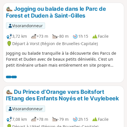
commentaire.
Jogging ou balade dans le Parc de
Forest et Duden à Saint-Gilles
Visorandonneur
3,72 km
+73 m
-80 m
1h 15
Facile
Départ à Vorst (Région de Bruxelles-Capitale)
Jogging ou balade tranquille à la découverte des Parcs de
Forest et Duden avec de beaux petits dénivelés. C'est un
petit itinéraire urbain mais entièrement en site propre
naturel, avec une traversée d'un rond-point avec des
automobiles, entre le Parc de Forest et le Parc Duden, à
l'aller et au retour. On peut se garer sur les emplacements
dédiés de l'Avenue des Villas.
Du Prince d’Orange vers Boitsfort
l'Etang des Enfants Noyés et le Vuylebeek
Visorandonneur
7,08 km
+78 m
-79 m
2h 15
Facile
Départ à Ukkel (Région de Bruxelles-Capitale)