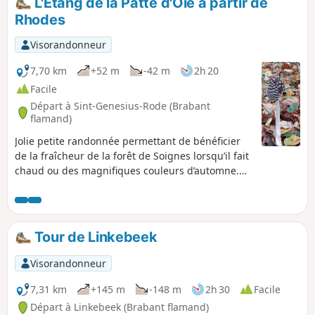
L'Étang de la Patte d'Oie à partir de
Rhodes
Visorandonneur
7,70 km
+52 m
-42 m
2h 20
Facile
Départ à Sint-Genesius-Rode (Brabant
flamand)
Jolie petite randonnée permettant de bénéficier
de la fraîcheur de la forêt de Soignes lorsqu’il fait
chaud ou des magnifiques couleurs d’automne.
Au printemps, les tapis de jacinthes et
d’anémones donnent une couleur bleue et blanc
rosé à certains endroits de la forêt.
Tour de Linkebeek
Visorandonneur
7,31 km
+145 m
-148 m
2h 30
Facile
Départ à Linkebeek (Brabant flamand)