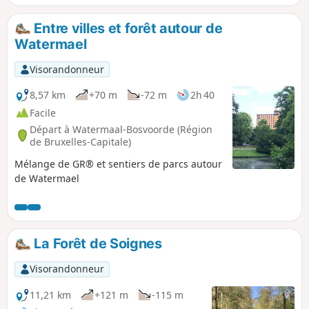
Soignes.
Entre villes et forêt autour de
Watermael
Visorandonneur
8,57 km
+70 m
-72 m
2h 40
Facile
Départ à Watermaal-Bosvoorde (Région
de Bruxelles-Capitale)
Mélange de GR® et sentiers de parcs autour
de Watermael
La Forêt de Soignes
Visorandonneur
11,21 km
+121 m
-115 m