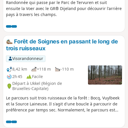
Randonnée qui passe par le Parc de Tervuren et suit
ensuite la Voer avec le GR® Dijeland pour découvrir l'arrière
pays à travers les champs.
Forêt de Soignes en passant le long de
trois ruisseaux
Visorandonneur
8,42 km
+118 m
-110 m
2h 45
Facile
Départ à Ukkel (Région de
Bruxelles-Capitale)
Le parcours suit trois ruisseaux de la forêt : Bocq, Vuylbeek
et la Source Laineuse. Il s'agit d'une boucle à parcourir de
préférence par temps sec. Normalement, le parcours est
sur pistes piétons. Verifiez bien de ne pas emprunter de
chemins réservés aux cavaliers : si vous êtes confronté à ce
souci, faites un détour et (merci) indiquez-le en