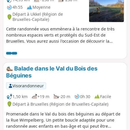
4h 55
Moyenne
Départ à Ukkel (Région de
Bruxelles-Capitale)
Cette randonnée vous emmènera à la rencontre de très
nombreux espaces verts et protégés du Sud-Est de
Bruxelles. Vous aurez aussi l'occasion de découvrir la
diversité architecturale du XXe siècle en traversant
quelques quartiers très tranquilles et privilégiés. Vous
parcourrez aussi une partie de la Forêt de Soignes assez
peu fréquentée à l'Est de la Drève de Lorraine. L'essentiel de
Balade dans le Val du Bois des
la balade se passe sur des chemins de terre qui peuvent
Béguines
s'avérer boueux et parfois glissants. Prévoyez donc des
chaussures en conséquence. Une balade au vert très
Visorandonneur
diversifiée sans devoir sortir de Bruxelles. N'hésitez pas.
1,50 km
+19 m
-20 m
0h 30
Facile
Départ à Bruxelles (Région de Bruxelles-Capitale)
Promenade dans le Val du bois des béguines au départ de
la Rue Wimpelberg. Un petite boucle adaptée pour une
randonnée avec enfants en bas-âge et qui peut être