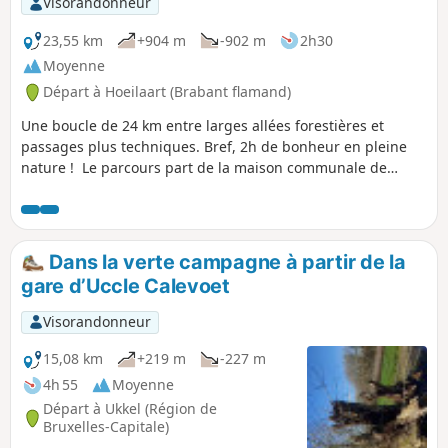
Visorandonneur
23,55 km
+904 m
-902 m
2h30
Moyenne
Départ à Hoeilaart (Brabant flamand)
Une boucle de 24 km entre larges allées forestières et
passages plus techniques. Bref, 2h de bonheur en pleine
nature ! Le parcours part de la maison communale de
Hoeilaart et passe par Groenendaal. Il est très bien balisé
avec le logo VTT bleu.
Dans la verte campagne à partir de la
gare d’Uccle Calevoet
Visorandonneur
15,08 km
+219 m
-227 m
4h 55
Moyenne
Départ à Ukkel (Région de
Bruxelles-Capitale)