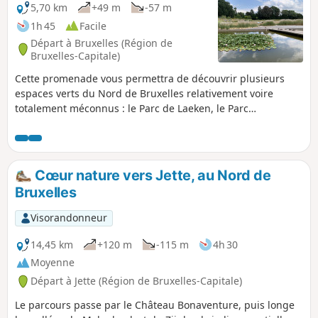
5,70 km
+49 m
-57 m
1h 45
Facile
Départ à Bruxelles (Région de
Bruxelles-Capitale)
Cette promenade vous permettra de découvrir plusieurs
espaces verts du Nord de Bruxelles relativement voire
totalement méconnus : le Parc de Laeken, le Parc
d'Osseghem, les Jardins du Fleuriste et le Parc Colonial.
Cœur nature vers Jette, au Nord de
Bruxelles
Visorandonneur
14,45 km
+120 m
-115 m
4h 30
Moyenne
Départ à Jette (Région de Bruxelles-Capitale)
Le parcours passe par le Château Bonaventure, puis longe