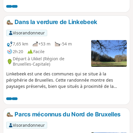
Sauvagère. Retour au point de départ par Kriekenput.
Dans la verdure de Linkebeek
Visorandonneur
7,65 km
+53 m
-54 m
2h 20
Facile
Départ à Ukkel (Région de
Bruxelles-Capitale)
Linkebeek est une des communes qui se situe à la
périphérie de Bruxelles. Cette randonnée montre des
paysages préservés, bien que situés à proximité de la
capitale. Ceux-ci sont constitués de bois, de champs, de
prés, de parc, d’étangs et d’un petit ruisseau : le Linkebeek
que l’on suit une partie de cette randonnée.
Parcs méconnus du Nord de Bruxelles
Visorandonneur