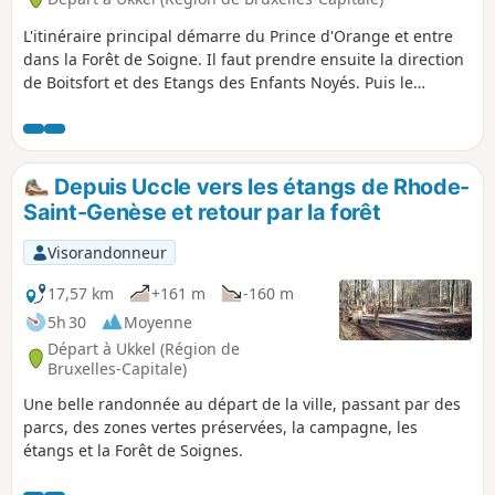
L'itinéraire principal démarre du Prince d'Orange et entre
dans la Forêt de Soigne. Il faut prendre ensuite la direction
de Boitsfort et des Etangs des Enfants Noyés. Puis le
chemin rejoint l'Etang de l'Hermite avant de revenir au
Prince d'Orange.
Depuis Uccle vers les étangs de Rhode-
Saint-Genèse et retour par la forêt
Visorandonneur
17,57 km
+161 m
-160 m
5h 30
Moyenne
Départ à Ukkel (Région de
Bruxelles-Capitale)
Une belle randonnée au départ de la ville, passant par des
parcs, des zones vertes préservées, la campagne, les
étangs et la Forêt de Soignes.