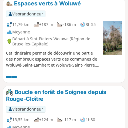
Espaces verts à Woluwé
p
Visorandonneur
11,79 km
+187 m
-186 m
3h 55
Moyenne
Départ à Sint-Pieters-Woluwe (Région de
Bruxelles-Capitale)
Cet itinéraire permet de découvrir une partie
des nombreux espaces verts des communes de
Woluwé-Saint-Lambert et Woluwé-Saint-Pierre.Il
traverse entre autres le parc Georges-Henri, le
parc Malou et le parc de la Woluwe, mais aussi
des espaces verts moins connus tels que le parc
Schuman ou le Jardin des Franciscains, ainsi
Boucle en forêt de Soignes depuis
que des sentiers longeant la Woluwe, la rivière
Rouge-Cloître
qui donne son nom aux deux communes.
Visorandonneur
15,55 km
+124 m
-117 m
1h30
Moyenne