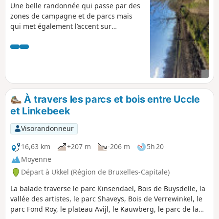
Une belle randonnée qui passe par des
zones de campagne et de parcs mais
qui met également l’accent sur
l’immobilier qui grignote la périphérie
de la capitale.
À travers les parcs et bois entre Uccle
et Linkebeek
Visorandonneur
16,63 km
+207 m
-206 m
5h 20
Moyenne
Départ à Ukkel (Région de Bruxelles-Capitale)
La balade traverse le parc Kinsendael, Bois de Buysdelle, la
vallée des artistes, le parc Shaveys, Bois de Verrewinkel, le
parc Fond Roy, le plateau Avijl, le Kauwberg, le parc de la