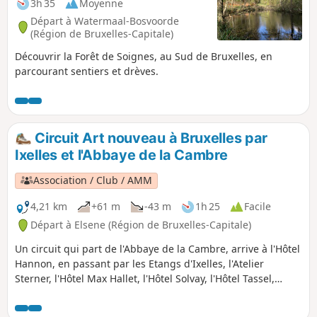
3h 35
Moyenne
Départ à Watermaal-Bosvoorde
(Région de Bruxelles-Capitale)
Découvrir la Forêt de Soignes, au Sud de Bruxelles, en
parcourant sentiers et drèves.
Circuit Art nouveau à Bruxelles par
Ixelles et l'Abbaye de la Cambre
Association / Club / AMM
4,21 km
+61 m
-43 m
1h 25
Facile
Départ à Elsene (Région de Bruxelles-Capitale)
Un circuit qui part de l'Abbaye de la Cambre, arrive à l'Hôtel
Hannon, en passant par les Etangs d'Ixelles, l'Atelier
Sterner, l'Hôtel Max Hallet, l'Hôtel Solvay, l'Hôtel Tassel,
l'Hôtel Otlet, Rue de Livourne en aller-retour, l'église de la
Trinité, le Musée Horta, la Rue Américaine et l'Hôtel Hannon