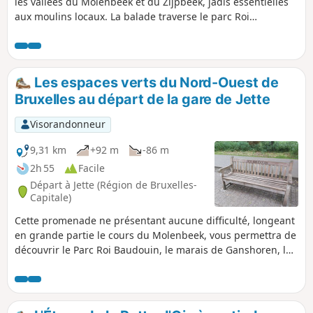
les vallées du Molenbeek et du Zijpbeek, jadis essentielles
aux moulins locaux. La balade traverse le parc Roi
Baudouin, le marais de Ganshoren et les bois du Laerbeek
et du Poelbos, riches en faune et typiques des paysages
brabançons. Le discret Poelbosbeek contribue encore à cet
écosystème naturel. Le Heymbos et le bois de Dielegem
Les espaces verts du Nord-Ouest de
rappellent l’ancienne présence de l’abbaye médiévale. Plus
Bruxelles au départ de la gare de Jette
loin apparaît l’Atomium, symbole emblématique de l’Expo
58, avant le passage par le domaine royal de Laeken. C'est
Visorandonneur
une randonnée mêlant nature, histoire et patrimoine
bruxellois.
9,31 km
+92 m
-86 m
2h 55
Facile
Départ à Jette (Région de Bruxelles-
Capitale)
Cette promenade ne présentant aucune difficulté, longeant
en grande partie le cours du Molenbeek, vous permettra de
découvrir le Parc Roi Baudouin, le marais de Ganshoren, le
Bois du Laerbeek, le marais de Jette et le Bois de
Dieleghem.