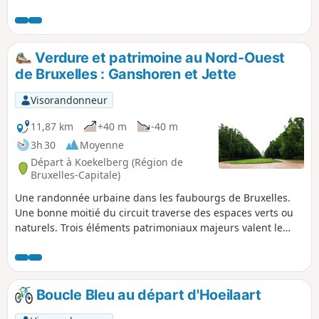
réalisée pour une chasse au trésor/animation anniversaire.
Verdure et patrimoine au Nord-Ouest
de Bruxelles : Ganshoren et Jette
Visorandonneur
11,87 km
+40 m
-40 m
3h 30
Moyenne
Départ à Koekelberg (Région de
Bruxelles-Capitale)
Une randonnée urbaine dans les faubourgs de Bruxelles.
Une bonne moitié du circuit traverse des espaces verts ou
naturels. Trois éléments patrimoniaux majeurs valent le
détour : la Basilique nationale du Sacré-Cœur, la maison
natale (musée) de René Magritte et la surprenante réplique
de la grotte mariale de Lourdes. Le reste du parcours
permet de découvrir la vie des quartiers populaires des
Boucle Bleu au départ d'Hoeilaart
communes de Jette et de Ganshoren.