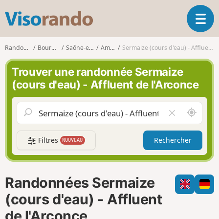
V
O
i
u
s
v
o
Randonnées
Bourgogne
Saône-et-Loire
Amanzé
Sermaize (cours d'eau) - Affluent de l'Arconce
r
r
i
a
Trouver une randonnée Sermaize
r
n
(cours d'eau) - Affluent de l'Arconce
l
d
a
o
n
A
V
a
u
i
v
t
d
i
Filtres
Rechercher
NOUVEAU
o
e
g
u
r
a
r
l
t
d
e
i
Randonnées Sermaize
e
c
o
m
h
(cours d'eau) - Affluent
n
o
a
de l'Arconce
i
m