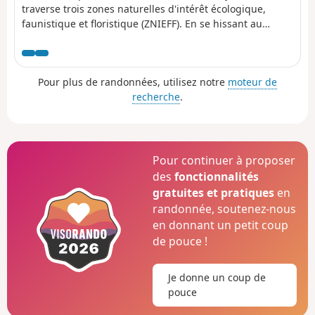
traverse trois zones naturelles d'intérêt écologique,
faunistique et floristique (ZNIEFF). En se hissant au
sommet du Mont Saint-Rigaud qui domine la région du
haut de ses 1009 mètres d'altitude, on observe un
panorama à 360° depuis la table d'orientation installée
Pour plus de randonnées, utilisez notre
moteur de
au sommet du belvédère. En descendant au Col de Crie,
recherche
.
faites une pause pour déguster les produits du terroir.
Pour continuer à proposer
des
fonctionnalités
gratuites et pratiques
en
randonnée, soutenez-nous
en donnant un petit coup
de pouce !
Je donne un coup de
pouce