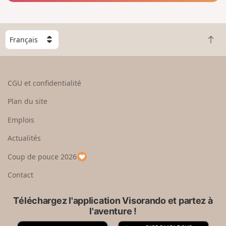
C
R
h
e
o
t
i
o
s
CGU et confidentialité
u
i
r
s
Plan du site
e
s
n
e
Emplois
h
z
Actualités
a
u
u
n
Coup de pouce 2026
t
p
a
Contact
y
s
Téléchargez l'application Visorando et partez à
l'aventure !
A
G