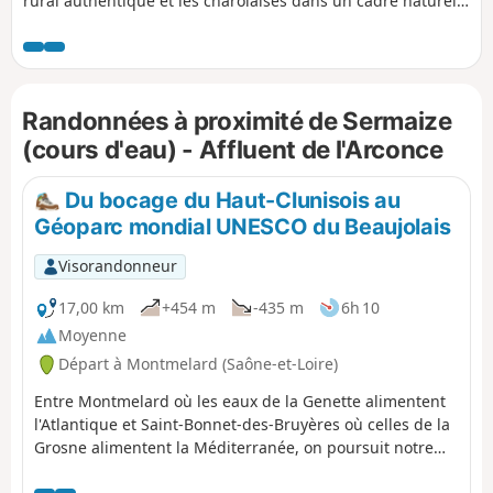
rural authentique et les charolaises dans un cadre naturel
préservé. Cette balade vous conduira vers le château de
Chaumont, que vous pourrez apercevoir depuis la route.
Randonnées à proximité de Sermaize
(cours d'eau) - Affluent de l'Arconce
Du bocage du Haut-Clunisois au
Géoparc mondial UNESCO du Beaujolais
Visorandonneur
17,00 km
+454 m
-435 m
6h 10
Moyenne
Départ à Montmelard (Saône-et-Loire)
Entre Montmelard où les eaux de la Genette alimentent
l'Atlantique et Saint-Bonnet-des-Bruyères où celles de la
Grosne alimentent la Méditerranée, on poursuit notre
itinérance sur la ligne de partage des eaux. On traverse