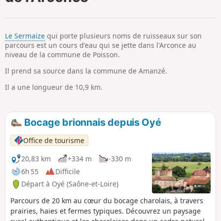
p
Le Sermaize
qui porte plusieurs noms de ruisseaux sur son
parcours est un cours d'eau qui se jette dans l'Arconce au
niveau de la commune de Poisson.
Il prend sa source dans la commune de Amanzé.
Il a une longueur de 10,9 km.
Bocage brionnais depuis Oyé
Office de tourisme
20,83 km
+334 m
-330 m
6h 55
Difficile
Départ à Oyé (Saône-et-Loire)
Parcours de 20 km au cœur du bocage charolais, à travers
prairies, haies et fermes typiques. Découvrez un paysage