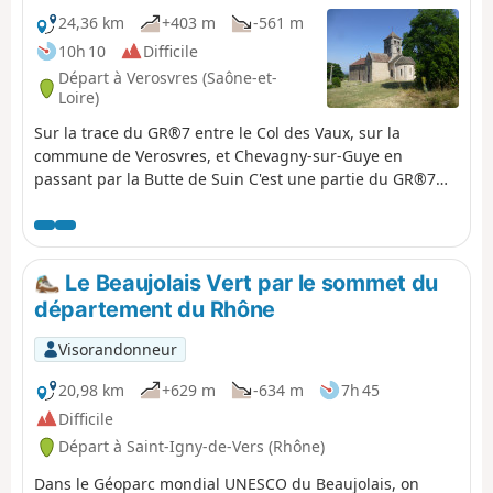
24,36 km
+403 m
-561 m
10h 10
Difficile
Départ à Verosvres (Saône-et-
Loire)
Sur la trace du GR®7 entre le Col des Vaux, sur la
commune de Verosvres, et Chevagny-sur-Guye en
passant par la Butte de Suin C'est une partie du GR®7
très peu fréquentée, le balisage est absent dans certains
croisements et le marquage au sol par les pas dans les
hautes herbes est inexistant, il faut donc
obligatoirement se munir de la carte IGN mais il
Le Beaujolais Vert par le sommet du
préférable d'avoir un GPS. Cette partie du GR® demande
département du Rhône
à être plus fréquentée, car il n'est pas difficile et offre de
beaux paysages. La vue à la Butte de Suin est
Visorandonneur
magnifique.
20,98 km
+629 m
-634 m
7h 45
Difficile
Départ à Saint-Igny-de-Vers (Rhône)
Dans le Géoparc mondial UNESCO du Beaujolais, on