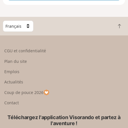
e
e
n
g
C
r
R
h
a
e
o
n
t
i
d
o
s
CGU et confidentialité
u
i
r
s
Plan du site
e
s
n
e
Emplois
h
z
Actualités
a
u
u
n
Coup de pouce 2026
t
p
a
Contact
y
s
Téléchargez l'application Visorando et partez à
l'aventure !