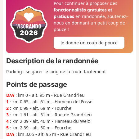
Pour continuer à proposer des
fonctionnalités gratuites et
pratiques
en randonnée, soutenez-
nous en donnant un petit coup de
pouce !
Je donne un coup de pouce
Description de la randonnée
Parking : se garer le long de la route facilement
Points de passage
D/A
: km 0 - alt. 95 m - Rue Grandrieu
1
: km 0.65 - alt. 61 m - Hameau del Fosse
2
: km 0.98 - alt. 68 m - Fourche
3
: km 1.61 - alt. 51 m - Rue de Grandrieu
4
: km 2.09 - alt. 46 m - Hameau du Welz
5
: km 2.39 - alt. 50 m - Fourche
D/A
: km 3.05 - alt. 95 m - Rue Grandrieu