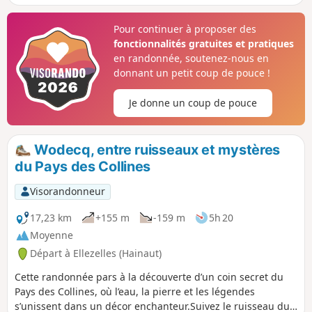
coin, le Mont-Saint-Aubert.
l'Est d'Ellezeele
Pour continuer à proposer des
fonctionnalités gratuites et pratiques
en randonnée, soutenez-nous en
donnant un petit coup de pouce !
Je donne un coup de pouce
Wodecq, entre ruisseaux et mystères
du Pays des Collines
Visorandonneur
17,23 km
+155 m
-159 m
5h 20
Moyenne
Départ à Ellezelles (Hainaut)
Cette randonnée pars à la découverte d’un coin secret du
Pays des Collines, où l’eau, la pierre et les légendes
s’unissent dans un décor enchanteur.Suivez le ruisseau du