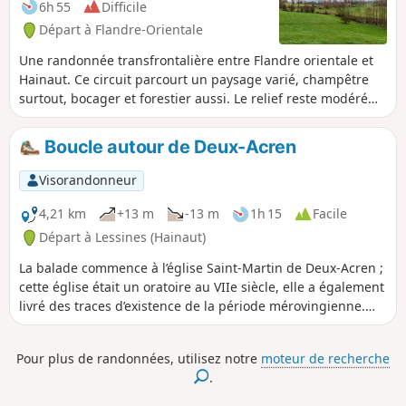
6h 55
Difficile
Départ à Flandre-Orientale
Une randonnée transfrontalière entre Flandre orientale et
Hainaut. Ce circuit parcourt un paysage varié, champêtre
surtout, bocager et forestier aussi. Le relief reste modéré
dans cette région bosselée.
Boucle autour de Deux-Acren
Visorandonneur
4,21 km
+13 m
-13 m
1h 15
Facile
Départ à Lessines (Hainaut)
La balade commence à l’église Saint-Martin de Deux-Acren ;
cette église était un oratoire au VIIe siècle, elle a également
livré des traces d’existence de la période mérovingienne.
Deux-Acren est un village du Hainaut proche de la Dendre
formé en 1804 de la fusion des deux paroisses d'Acren, il
Pour plus de randonnées, utilisez notre
moteur de recherche
fait depuis 1977 partie de la ville de Lessines.
.