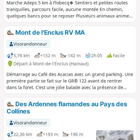
Marche Adeps 5 km à Flobecq🍀 Sentiers et petites routes
tranquilles, parcours facile, aucune montée En chemin,
quelques bancs pour se reposer Plusieurs animaux animent
le décor (ânes, vaches, chevaux, moutons) 😊
Mont de l'Enclus RV MA
Visorandonneur
5,76 km
+152 m
-142 m
2h 05
Facile
Départ à Mont-de-l'Enclus (Hainaut)
Démarrage au Café des Acacias avec un grand parking. Une
première partie se fait sur le GR® 122 avant de rentrer
dans la foret. C'est une jolie balade avec la présence de
banc et de zone de pique-nique. Chemin très souple avec
les épines de pins. Possibilité de se restaurer (avec terrasse)
Des Ardennes flamandes au Pays des
au Café des Acacias. Balade très agréable par temps sec
Collines
Visorandonneur
22,36 km
+193 m
-196 m