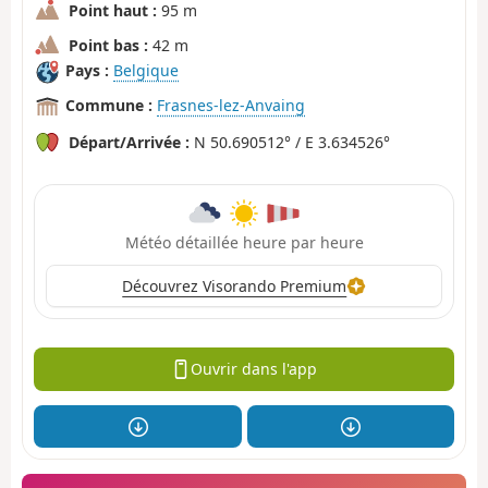
Point haut :
95 m
Point bas :
42 m
Pays :
Belgique
Commune :
Frasnes-lez-Anvaing
Départ/Arrivée :
N 50.690512° / E 3.634526°
Météo détaillée heure par heure
Découvrez Visorando Premium
Ouvrir dans l'app