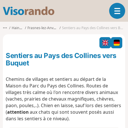
V
O
i
u
s
v
o
•••
Hainaut
Frasnes-lez-Anvaing
Sentiers au Pays des Collines vers Buquet
r
r
i
a
r
n
l
d
Sentiers au Pays des Collines vers
a
o
n
Buquet
a
v
Chemins de villages et sentiers au départ de la
i
Maison du Parc du Pays des Collines. Routes de
g
a
villages très calme où l'on rencontre divers animaux
t
(vaches, prairies de chevaux magnifiques, chèvres,
i
paon, poules,..). Chien en laisse, sauf lors des sentiers
o
(
attention
aux chats qui sont souvent posés aussi
n
dans les sentiers à ce niveau).