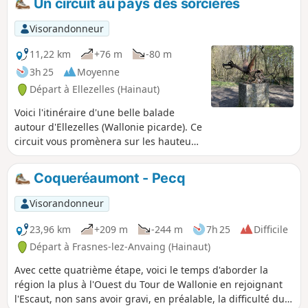
Un circuit au pays des sorcières
Visorandonneur
11,22 km
+76 m
-80 m
3h 25
Moyenne
Départ à Ellezelles (Hainaut)
Voici l'itinéraire d'une belle balade
autour d'Ellezelles (Wallonie picarde). Ce
circuit vous promènera sur les hauteurs
de cette localité réputée pour être le
haut lieu des sorcières. Capitale du pays
Coqueréaumont - Pecq
des Collines, elle mérite surtout d'attirer
les randonneurs pour la qualité de ses
Visorandonneur
chemins et sentiers et de ses paysages.
La randonnée se trouve à l'Ouest
23,96 km
+209 m
-244 m
7h 25
Difficile
d'Ellezelles et passe par des terrains
Départ à Frasnes-lez-Anvaing (Hainaut)
agricoles. Attention, les sorcières et les
Avec cette quatrième étape, voici le temps d'aborder la
oeuvres d'art ne sont pas sur ce circuit,
région la plus à l'Ouest du Tour de Wallonie en rejoignant
mais sur le Sentier de l'étrange, qui suit
l'Escaut, non sans avoir gravi, en préalable, la difficulté du
un autre itinéraire balisé par ce nom, à