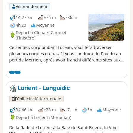
Visorandonneur
14,27 km
+76 m
-86 m
4h 20
Moyenne
Départ à Clohars-Carnoët
(Finistère)
Ce sentier, surplombant l'océan, vous fera traverser
plusieurs criques ou rias. Il vous conduira du Pouldu au
port de Merrien, après avoir franchi différents sites aux
biotopes remarquables. De splendides vues, à couper le
souffle, dans cette merveilleuse Bretagne. Nécessité
d’avoir, au moins, deux véhicules.
Lorient - Languidic
Collectivité territoriale
34,46 km
+78 m
-71 m
5h
Moyenne
Départ à Lorient (Morbihan)
De la Rade de Lorient à la Baie de Saint-Brieuc, la Voie