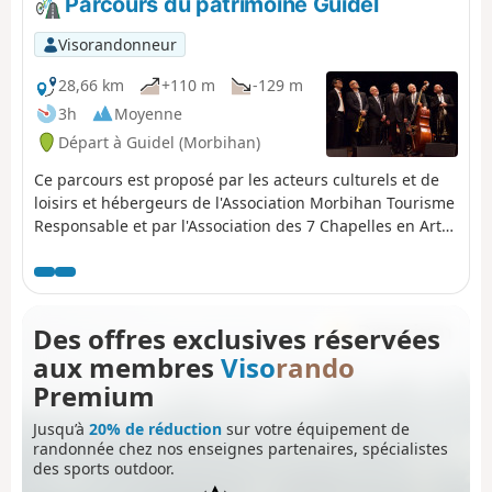
Parcours du patrimoine Guidel
en bord de route, ce qui constitue un gros plus.
Visorandonneur
28,66 km
+110 m
-129 m
3h
Moyenne
Départ à Guidel (Morbihan)
Ce parcours est proposé par les acteurs culturels et de
loisirs et hébergeurs de l'Association Morbihan Tourisme
Responsable et par l'Association des 7 Chapelles en Arts.
L'itinéraire est accessible à vélo et en grande partie en
voiture. L'été, il est recommandé de faire le parcours
l'après-midi du Mercredi au Dimanche ou des jours
fériés car les 7 chapelles de Guidel par lequel passe le
Des offres exclusives réservées
Parcours sont ouvertes gratuitement au public.
aux membres
Viso
rando
Premium
Jusqu’à
20% de réduction
sur votre équipement de
randonnée chez nos enseignes partenaires, spécialistes
des sports outdoor.