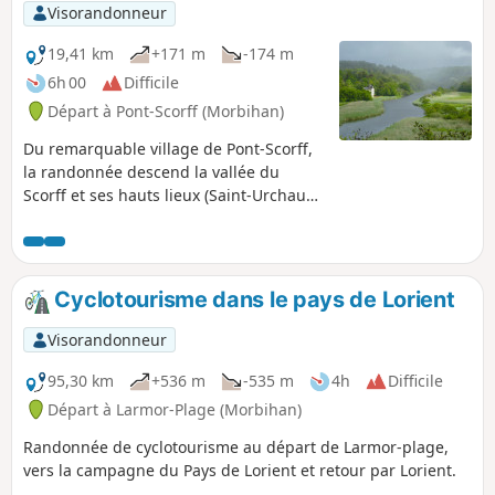
Visorandonneur
19,41 km
+171 m
-174 m
6h 00
Difficile
Départ à Pont-Scorff (Morbihan)
Du remarquable village de Pont-Scorff,
la randonnée descend la vallée du
Scorff et ses hauts lieux (Saint-Urchaud,
Rocher du Corbeau), puis parcourt des
paysages variés rythmés par les
nombreuses chapelles marquant les
différents hameaux traversés.
Cyclotourisme dans le pays de Lorient
Visorandonneur
95,30 km
+536 m
-535 m
4h
Difficile
Départ à Larmor-Plage (Morbihan)
Randonnée de cyclotourisme au départ de Larmor-plage,
vers la campagne du Pays de Lorient et retour par Lorient.