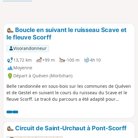
Boucle en suivant le ruisseau Scave et
le fleuve Scorff
Visorandonneur
13,72 km
+99 m
-100 m
4h 10
Moyenne
Départ à Quéven (Morbihan)
Belle randonnée en sous-bois sur les communes de Quéven
et de Gestel en suivant le cours du ruisseau du Scave et le
fleuve Scorff. Le tracé du parcours a été adapté pour
prendre en compte l'ensoleillement et les conditions
climatiques (fond des vallons boueux). Il est souhaitable
d'effectuer cette randonnée lorsque la marée est haute
dans le fleuve Scorff (beauté des paysages) en évitant les
Circuit de Saint-Urchaut à Pont-Scorff
grandes marées avec un coefficient > 95.