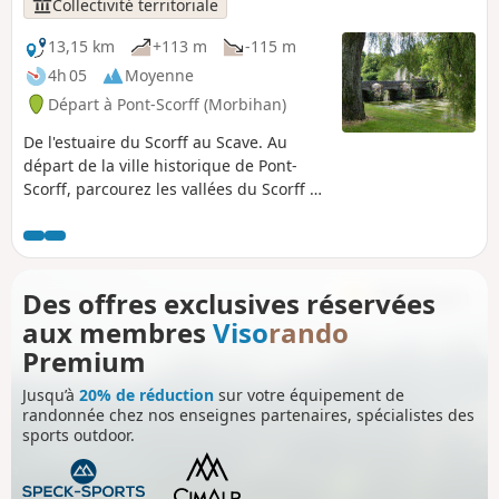
Collectivité territoriale
13,15 km
+113 m
-115 m
4h 05
Moyenne
Départ à Pont-Scorff (Morbihan)
De l'estuaire du Scorff au Scave. Au
départ de la ville historique de Pont-
Scorff, parcourez les vallées du Scorff et
du Scave aux paysages sauvages et
préservés, où l’on trouve des espèces
protégées, tel que le saumon. Au retour,
flânez dans les ruelles, découvrez la
Des offres exclusives réservées
Cour des Métiers d'Art et ses artisans,
aux membres
Viso
rando
les espaces d'art contemporain, les
jardins aménagés de cette ville
Premium
labellisée Petite Cité de Caractère.
Jusqu’à
20% de réduction
sur votre équipement de
randonnée chez nos enseignes partenaires, spécialistes des
sports outdoor.