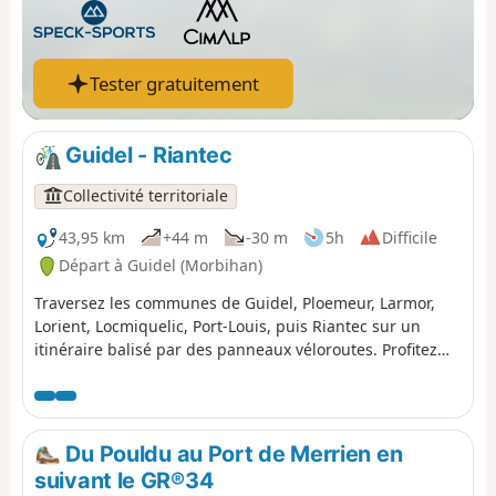
Tester gratuitement
Guidel - Riantec
Collectivité territoriale
43,95 km
+44 m
-30 m
5h
Difficile
Départ à Guidel (Morbihan)
Traversez les communes de Guidel, Ploemeur, Larmor,
Lorient, Locmiquelic, Port-Louis, puis Riantec sur un
itinéraire balisé par des panneaux véloroutes. Profitez
des paysages littoraux et des centres-villes traversés tout
le long du parcours.
Du Pouldu au Port de Merrien en
suivant le GR®34