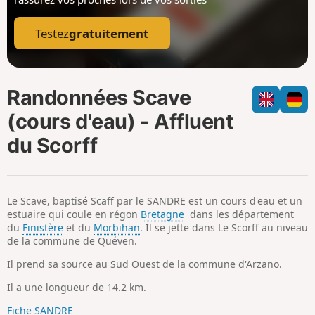
p
Testez
gratuitement
Randonnées Scave
(cours d'eau) - Affluent
du Scorff
Le Scave, baptisé Scaff par le SANDRE est un cours d'eau et un
estuaire qui coule en régon
Bretagne
dans les département
du
Finistère
et du
Morbihan
. Il se jette dans Le Scorff au niveau
de la commune de Quéven.
Il prend sa source au Sud Ouest de la commune d'Arzano.
Il a une longueur de 14.2 km.
Fiche SANDRE