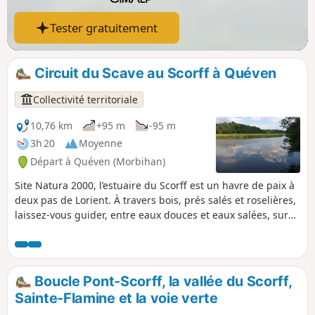
Tester gratuitement
Circuit du Scave au Scorff à Quéven
Collectivité territoriale
10,76 km
+95 m
-95 m
3h 20
Moyenne
Départ à Quéven (Morbihan)
Site Natura 2000, l’estuaire du Scorff est un havre de paix à
deux pas de Lorient. À travers bois, prés salés et roselières,
laissez-vous guider, entre eaux douces et eaux salées, sur
les rives sauvages du Scorff et du Scave. Une balade au
cœur d’une nature aux paysages enchanteurs.
Boucle Pont-Scorff, la vallée du Scorff,
Sainte-Flamine et la voie verte