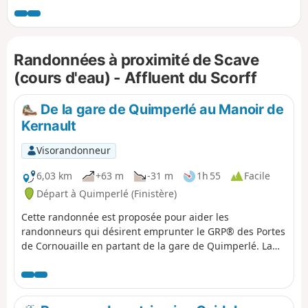
Randonnées à proximité de Scave
(cours d'eau) - Affluent du Scorff
De la gare de Quimperlé au Manoir de
Kernault
Visorandonneur
6,03 km
+63 m
-31 m
1h 55
Facile
Départ à Quimperlé (Finistère)
Cette randonnée est proposée pour aider les
randonneurs qui désirent emprunter le GRP® des Portes
de Cornouaille en partant de la gare de Quimperlé. La
partie ville est la plus délicate du point de vue de
l'orientation, pas de balisage ou si peu. En partant de la
gare, le suivi de la trace est plus simple à partir de
l'application. On quitte Quimperlé sans quasiment être