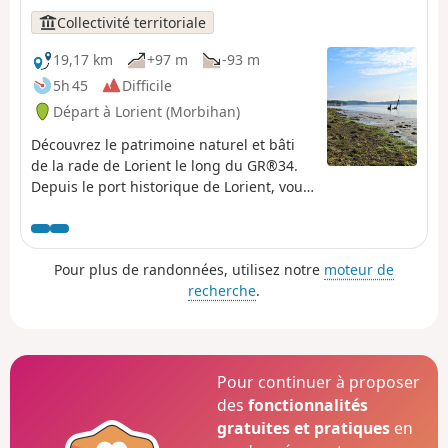
partez avec ce qu'il vous faut. Profitez du calme et de la
Collectivité territoriale
nature.
19,17 km
+97 m
-93 m
5h 45
Difficile
Départ à Lorient (Morbihan)
Découvrez le patrimoine naturel et bâti
de la rade de Lorient le long du GR®34.
Depuis le port historique de Lorient, vous
cheminerez le long du Scorff avant de
rejoindre l’estuaire du Blavet qui vous
offrira de beaux points de vue sur des
Pour plus de randonnées, utilisez notre
moteur de
paysages maritimes. La boucle pédestre
recherche
.
se termine à l’embarcadère de Pen Mané
de Locmiquélic. Un bateau-bus vous
reconduira à votre point de départ à
Lorient en 8 minutes. Pensez à vous
renseigner sur les horaires de bateau-
Pour continuer à proposer
bus en amont. Vous randonnez sur des
des
fonctionnalités
sites naturels et privés. Restez sur les
gratuites et pratiques
en
chemins balisés, respectez la nature, les