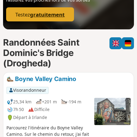
p
Testez
gratuitement
Randonnées Saint
Dominic's Bridge
(Drogheda)
Boyne Valley Camino
Visorandonneur
25,34 km
+201 m
-194 m
7h 50
Difficile
Départ à Irlande
Parcourez l'itinéraire du Boyne Valley
Camino. Sur le chemin du retour, j'ai fait