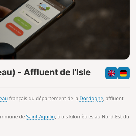
o
a
i
m
p
) - Affluent de l'Isle
seau
français du département de la
Dordogne
, affluent
a commune de
Saint-Aquilin
, trois kilomètres au Nord-Est du