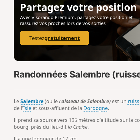
Partagez votre position
Avec Visorando Premium, partagez votre position
et
rassurez vos proches lors de vos sorties
Testez
gratuitement
Randonnées Salembre (ruisseau
Le
Salembre
(ou le
ruisseau de Salembre)
est un
ruis
de l’
Isle
et sous-affluent de la
Dordogne
.
Il prend sa source vers 195 mètres d'altitude sur l
bourg, près du lieu-dit
la Chaise
.
Il a une longueur de 17
km.