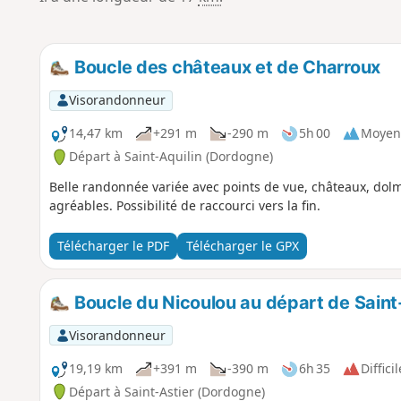
Boucle des châteaux et de Charroux
Visorandonneur
14,47 km
+291 m
-290 m
5h 00
Moyen
Départ à Saint-Aquilin (Dordogne)
Belle randonnée variée avec points de vue, châteaux, dolm
agréables. Possibilité de raccourci vers la fin.
Télécharger le PDF
Télécharger le GPX
Boucle du Nicoulou au départ de Saint
Visorandonneur
19,19 km
+391 m
-390 m
6h 35
Difficil
Départ à Saint-Astier (Dordogne)