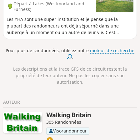
Départ à Lakes (Westmorland and
Furness)
Les YHA sont une super institution et je pense que la
plupart des randonneurs ont déjà séjourné dans une
auberge à un moment ou un autre de leur vie. C'est
marrant comme elles ont été créées «pour aider tout le
monde, surtout les jeunes qui ont pas beaucoup de
Pour plus de randonnées, utilisez notre
moteur de recherche
moyens, à mieux connaître, aimer et prendre soin de la
.
campagne, en particulier en leur proposant des auberges
ou d'autres hébergements simples pendant leurs voyages ».
Les descriptions et la trace GPS de ce circuit restent la
Voici une sélection d'itinéraires qui commencent ou
propriété de leur auteur. Ne pas les copier sans son
finissent dans une auberge de jeunesse dans la région des
autorisation.
lacs. En chemin, tu trouveras 8 sommets Wainwright et 3
lacs de montagne.
AUTEUR
Walking Britain
365 Randonnées
Visorandonneur