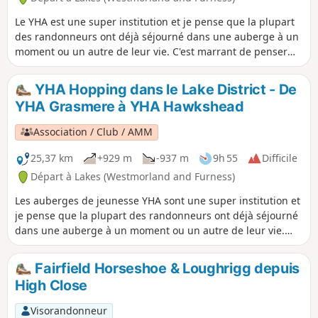
Le YHA est une super institution et je pense que la plupart
des randonneurs ont déjà séjourné dans une auberge à un
moment ou un autre de leur vie. C'est marrant de penser
qu'elles ont été créées «pour aider tout le monde, surtout
les jeunes qui ont pas beaucoup de moyens, à mieux
YHA Hopping dans le Lake District - De
connaître, aimer et prendre soin de la campagne, en
YHA Grasmere à YHA Hawkshead
particulier en leur proposant des auberges ou d'autres
hébergements simples pendant leurs voyages ». Voici une
Association / Club / AMM
liste d'itinéraires qui commencent ou finissent dans une
auberge de jeunesse dans la région des lacs. En chemin, tu
25,37 km
+929 m
-937 m
9h 55
Difficile
trouveras 6 sommets Wainwright, 3 lacs de montagne et 1
Départ à Lakes (Westmorland and Furness)
pub.
Les auberges de jeunesse YHA sont une super institution et
je pense que la plupart des randonneurs ont déjà séjourné
dans une auberge à un moment ou un autre de leur vie.
Elles ont été créées «pour aider tout le monde, en
particulier les jeunes disposant de moyens limités, à mieux
Fairfield Horseshoe & Loughrigg depuis
connaître, aimer et prendre soin de la campagne,
High Close
notamment en leur proposant des auberges ou d'autres
hébergements simples lors de leurs voyages ». Voici une
Visorandonneur