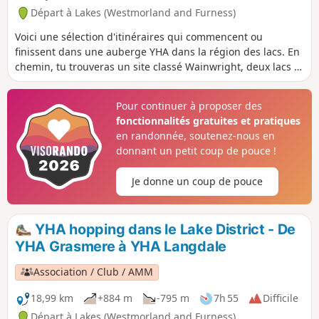
Départ à Lakes (Westmorland and Furness)
Voici une sélection d'itinéraires qui commencent ou
finissent dans une auberge YHA dans la région des lacs. En
chemin, tu trouveras un site classé Wainwright, deux lacs et
un pub. Explore la grotte de Rydal.
Pour continuer à proposer des
fonctionnalités gratuites et pratiques
en randonnée, soutenez-nous en
donnant un petit coup de pouce !
Je donne un coup de pouce
YHA hopping dans le Lake District - De
YHA Grasmere à YHA Langdale
Association / Club / AMM
18,99 km
+884 m
-795 m
7h 55
Difficile
Départ à Lakes (Westmorland and Furness)