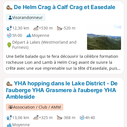
De Helm Crag à Calf Crag et Easedale
Visorandonneur
12,30 km
+530 m
-520 m
5h 00
Moyenne
Départ à Lakes (Westmorland and
Furness)
Une belle balade qui te fera découvrir la célèbre formation
rocheuse Lion and Lamb à Helm Crag avant de suivre la
crête avec une vue imprenable sur la tête d'Easedale, puis
de descendre plus doucement dans la jolie vallée en
passant devant quelques cascades.
YHA hopping dans le Lake District - De
l'auberge YHA Grasmere à l'auberge YHA
Ambleside
Association / Club / AMM
13,06 km
+325 m
-368 m
4h 40
Moyenne