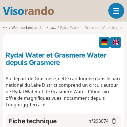
V
O
i
u
s
v
o
•••
Westmorland and Furness
Lakes
Rydal Water et Grasmere Water depuis Grasmere
r
r
i
a
r
n
l
d
Rydal Water et Grasmere Water
a
o
n
depuis Grasmere
a
v
Au départ de Grasmere, cette randonnée dans le parc
i
national du Lake District comprend un circuit autour
g
a
de Rydal Water et de Grasmere Water. L'itinéraire
t
offre de magnifiques vues, notamment depuis
i
Loughrigg Terrace.
o
n
Fiche technique
n°
293074