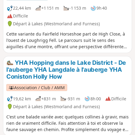
sélection d'itinéraires qui commencent et finissent dans
une auberge de jeunesse dans la région des lacs. En
22,44 km
+1 151 m
-1 153 m
9h 40
chemin, vous trouverez deux sommets classés par
Difficile
Wainwright, deux lacs de montagne, deux pubs et un lac.
Départ à Lakes (Westmorland and Furness)
Cette variante du Fairfield Horseshoe part de High Close, à
l'ouest de Loughrigg Fell. Le parcours suit le sens des
aiguilles d'une montre, offrant une perspective différente
de l'itinéraire habituel.
YHA Hopping dans le Lake District - De
l'auberge YHA Langdale à l'auberge YHA
Coniston Holly How
Association / Club / AMM
19,62 km
+831 m
-931 m
8h 00
Difficile
Départ à Lakes (Westmorland and Furness)
C'est une balade variée avec quelques collines à gravir, mais
rien de vraiment difficile. Fais attention à toi et observe la
faune sauvage en chemin. Profite simplement du voyage et