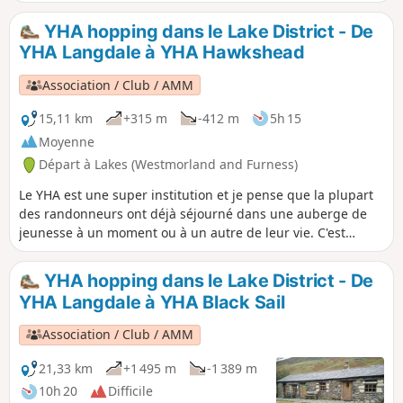
savoure chaque instant. En chemin, tu trouveras 2
Wainwrights, 2 lacs de montagne, 2 pubs et un lac.
YHA hopping dans le Lake District - De
YHA Langdale à YHA Hawkshead
Association / Club / AMM
15,11 km
+315 m
-412 m
5h 15
Moyenne
Départ à Lakes (Westmorland and Furness)
Le YHA est une super institution et je pense que la plupart
des randonneurs ont déjà séjourné dans une auberge de
jeunesse à un moment ou à un autre de leur vie. C'est
marrant de penser qu'ils ont été créés «pour aider tout le
monde, surtout les jeunes qui ont pas beaucoup de
YHA hopping dans le Lake District - De
moyens, à mieux connaître, aimer et prendre soin de la
YHA Langdale à YHA Black Sail
campagne, en particulier en leur proposant des auberges
ou d'autres hébergements simples pendant leurs voyages ».
Association / Club / AMM
Voici une liste d'itinéraires qui commencent ou finissent
dans une auberge de jeunesse dans la région des lacs. Sur
21,33 km
+1 495 m
-1 389 m
le chemin, tu trouveras 1 Wainwright, 1 lac de montagne et
10h 20
Difficile
1 pub.