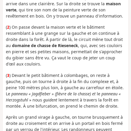
arrive dans une clairière. Sur la droite se trouve la
maison
verte
, qui tire son nom de la peinture verte de son
revêtement en bois. On y trouve un panneau d'information.
(
2
) On passe devant la maison verte et le bâtiment
ressemblant à une grange sur la gauche et on continue à
droite dans la forêt. À partir de là, le circuit mène tout droit
au
domaine de chasse de Rieseneck
, qui, avec ses couloirs
en pierre et ses petites maisons, permettait de s'approcher
du gibier sans être vu. Ça vaut le coup de jeter un coup
d'œil aux couloirs.
(
3
) Devant le petit bâtiment à colombages, on reste à
gauche, puis on tourne à droite à la fin du complexe et, à
peine 100 mètres plus loin, à gauche au carrefour en étoile.
Le
panneau « Jagdfieber » (fièvre de la chasse) et
le
panneau «
Herzogstuhl
» nous
guident
lentement à travers la forêt en
montée. À une bifurcation, on prend le chemin de droite.
Après un grand virage à gauche, on tourne brusquement à
droite au croisement et on arrive à un portail en bois fermé
par un verrou de l'intérieur. Les randonneurs peuvent