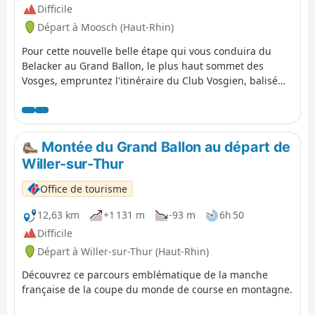
du Gresson, point d’arrivée de l’étape. Vous profiterez
Difficile
depuis ce lieu d’un magnifique point de vue sur les
Départ à Moosch (Haut-Rhin)
montagnes et prairies aux alentours.
Pour cette nouvelle belle étape qui vous conduira du
Belacker au Grand Ballon, le plus haut sommet des
Vosges, empruntez l'itinéraire du Club Vosgien, balisé
Rectangle Jaune. Ce balisage concerne le GR®532,
itinéraire pédestre emblématique de la traversée des
Vosges qui relie Woerth dans le Bas-Rhin à Belfort.
Malgré un kilométrage moins important, cette étape
Montée du Grand Ballon au départ de
n'est pas anodine. Après une descente vers Saint
Willer-sur-Thur
Amarin, d'un dénivelé négatif de 560m, n'oubliez pas de
garder de l'énergie, car 1000m de dénivelé positif vous
Office de tourisme
attendent, ensuite, pour gravir le “toit des Vosges”.
12,63 km
+1 131 m
-93 m
6h 50
Difficile
Départ à Willer-sur-Thur (Haut-Rhin)
Découvrez ce parcours emblématique de la manche
française de la coupe du monde de course en montagne.