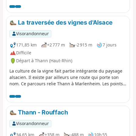
La traversée des vignes d'Alsace
Visorandonneur
171,85 km
+2 777 m
-2 915 m
7 jours
Difficile
Départ à Thann (Haut-Rhin)
La culture de la vigne fait partie intégrante du paysage
alsacien. Il existe par ailleurs une route qui porte son
nom. Ce parcours relie Thann à Marlenheim. Les points
de vue sont très nombreux, voire même omniprésents en
dehors des villages. Ces derniers sont très typiques, avec
de jolies maisons à colombages, et ont un charme
indéniable. Le patrimoine est lui aussi tout aussi bien
Thann - Rouffach
représenté.
Visorandonneur
34,65 km
+358 m
-488 m
10h 55