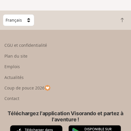
C
R
h
e
o
t
i
o
s
CGU et confidentialité
u
i
r
s
Plan du site
e
s
n
e
Emplois
h
z
Actualités
a
u
u
n
Coup de pouce 2026
t
p
a
Contact
y
s
Téléchargez l'application Visorando et partez à
l'aventure !
A
G