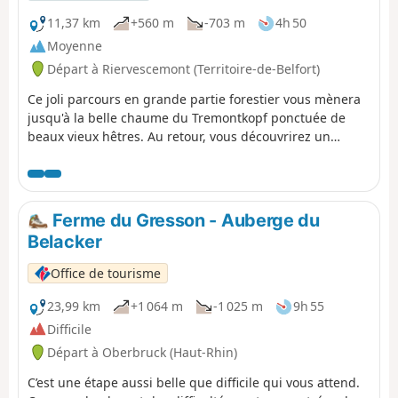
11,37 km
+560 m
-703 m
4h 50
Moyenne
Départ à Riervescemont (Territoire-de-Belfort)
Ce joli parcours en grande partie forestier vous mènera
jusqu'à la belle chaume du Tremontkopf ponctuée de
beaux vieux hêtres. Au retour, vous découvrirez un
étonnant arbre votif.
Ferme du Gresson - Auberge du
Belacker
Office de tourisme
23,99 km
+1 064 m
-1 025 m
9h 55
Difficile
Départ à Oberbruck (Haut-Rhin)
C’est une étape aussi belle que difficile qui vous attend.