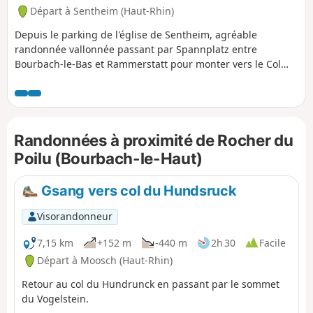
Départ à Sentheim (Haut-Rhin)
Depuis le parking de l'église de Sentheim, agréable
randonnée vallonnée passant par Spannplatz entre
Bourbach-le-Bas et Rammerstatt pour monter vers le Col
d'Hundsruck par l'abri du Hochburg et profiter de la belle
vue sur le Jura suisse et les Alpes bernoises par beau
temps. Descente ensuite vers Bourbach-le-Haut, avec
passage par le Col du Schirm et montée au Rocher du Poilu
Randonnées à proximité de Rocher du
pour profiter aussi de la vue magnifique malgré la forêt un
peu envahissante avant de revenir vers Sentheim par la
Poilu (Bourbach-le-Haut)
Chapelle des Mineurs et une partie du Sentier Géologique
et Hasenwald.
Gsang vers col du Hundsruck
Visorandonneur
7,15 km
+152 m
-440 m
2h 30
Facile
Départ à Moosch (Haut-Rhin)
Retour au col du Hundrunck en passant par le sommet
du Vogelstein.