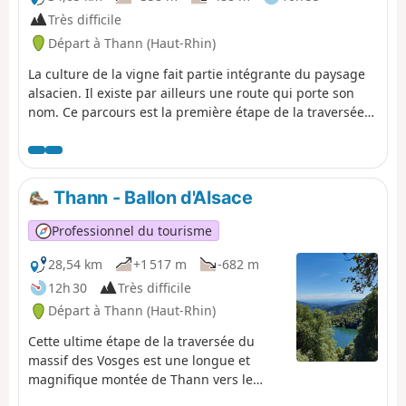
Très difficile
Départ à Thann (Haut-Rhin)
La culture de la vigne fait partie intégrante du paysage
alsacien. Il existe par ailleurs une route qui porte son
nom. Ce parcours est la première étape de la traversée
des vignes et permet de relier Thann à Rouffach. Les
points de vue sont très nombreux voire même
omniprésents après Guebwiller en dehors des villages.
Ces derniers sont très typiques avec de jolies maisons à
Thann - Ballon d'Alsace
colombages et ont un charme indéniable. Le patrimoine
est lui aussi tout aussi bien représenté.
Professionnel du tourisme
28,54 km
+1 517 m
-682 m
12h 30
Très difficile
Départ à Thann (Haut-Rhin)
Cette ultime étape de la traversée du
massif des Vosges est une longue et
magnifique montée de Thann vers le
Thannerhubel, suivie d’un superbe