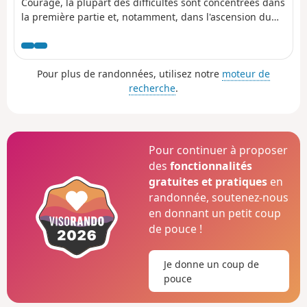
Courage, la plupart des difficultés sont concentrées dans
la première partie et, notamment, dans l'ascension du
Ballon d’Alsace à partir du lac d’Alfeld. Vous serez
largement récompensé de vos efforts dans la deuxième
partie de l’étape qui serpente sur la crête, à des altitudes
Pour plus de randonnées, utilisez notre
moteur de
autour de 1000 à 1100 mètres, et traverse des paysages
recherche
.
variés. Sur ce long tronçon, vous profiterez de nombreux
points de vue.
Pour continuer à proposer
des
fonctionnalités
gratuites et pratiques
en
randonnée, soutenez-nous
en donnant un petit coup
de pouce !
Je donne un coup de
pouce