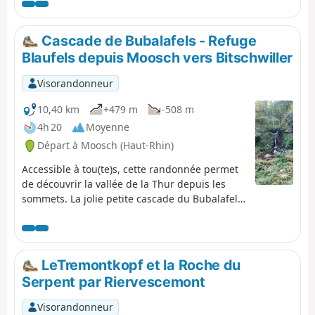
Cascade de Bubalafels - Refuge
Blaufels depuis Moosch vers Bitschwiller
Visorandonneur
10,40 km
+479 m
-508 m
4h 20
Moyenne
Départ à Moosch (Haut-Rhin)
Accessible à tou(te)s, cette randonnée permet
de découvrir la vallée de la Thur depuis les
sommets. La jolie petite cascade du Bubalafels
située sur les hauteurs de Moosch permet un
dépaysement à quelques minutes seulement
de la ville. Le Refuge du Blaufels ainsi que
Place Zundel constituent des points de vue
LeTremontkopf et la Roche du
exceptionnels sur la vallée en plus d'offrir la
Serpent par Riervescemont
possibilité de pique-niquer. Alors n'hésitez
plus, partez à l'aventure !
Visorandonneur