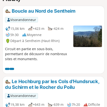
p
Boucle au Nord de Sentheim
Visorandonneur
15,06 km
+423 m
-424 m
5h 30
Moyenne
Départ à Sentheim (Haut-Rhin)
Circuit en partie en sous-bois,
permettant de découvrir de nombreux
sites et monuments.
Le Hochburg par les Cols d'Hundsruck,
du Schirm et le Rocher du Poilu
Visorandonneur
19,38 km
+643 m
-639 m
7h 20
Difficile