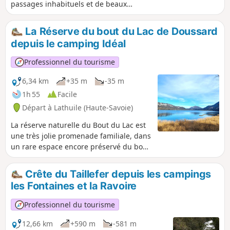
passages inhabituels et de beaux
panoramas au-dessus du Lac d'Annecy.
La Réserve du bout du Lac de Doussard
depuis le camping Idéal
Professionnel du tourisme
6,34 km
+35 m
-35 m
1h 55
Facile
Départ à Lathuile (Haute-Savoie)
La réserve naturelle du Bout du Lac est
une très jolie promenade familiale, dans
un rare espace encore préservé du bord
du lac d'Annecy. La réserve naturelle du
Bout du Lac vous invite à une
Crête du Taillefer depuis les campings
découverte d'un espace de nature
les Fontaines et la Ravoire
protégé. Cet espace humide est traversé
par deux cours d’eau, l’Eau Morte et l’Ire,
Professionnel du tourisme
qui alimentent le lac d’Annecy.
12,66 km
+590 m
-581 m