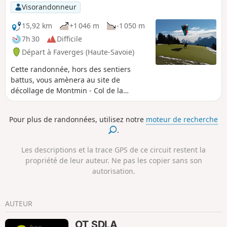
Visorandonneur
15,92 km
+1 046 m
-1 050 m
7h 30
Difficile
Départ à Faverges (Haute-Savoie)
Cette randonnée, hors des sentiers
battus, vous amènera au site de
décollage de Montmin - Col de la
Forclaz, haut-lieu du vol libre en France
et de réputation internationale. Ce site
Pour plus de randonnées, utilisez notre
moteur de recherche
connait une très forte affluence en
.
période estivale et par météo favorable,
due aux conditions aérologiques
Les descriptions et la trace GPS de ce circuit restent la
exceptionnelles et à un panorama hors
propriété de leur auteur. Ne pas les copier sans son
du commun avec vue imprenable sur le
autorisation.
Lac d'Annecy. La majeure partie de cette
randonnée se fait au soleil, agréable en
début de printemps. En été, la
AUTEUR
végétation saura vous protéger des
rayons du soleil.
OT SDLA