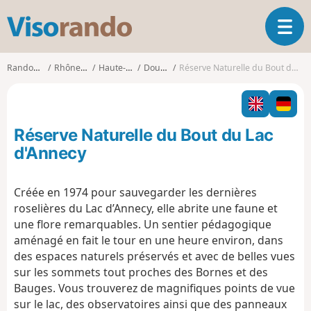
V
O
i
u
s
v
o
Randonnées
Rhône-Alpes
Haute-Savoie
Doussard
Réserve Naturelle du Bout du Lac d'Annecy
r
r
i
a
r
n
l
d
Réserve Naturelle du Bout du Lac
a
o
n
d'Annecy
a
v
Créée en 1974 pour sauvegarder les dernières
i
roselières du Lac d’Annecy, elle abrite une faune et
g
a
une flore remarquables. Un sentier pédagogique
t
aménagé en fait le tour en une heure environ, dans
i
des espaces naturels préservés et avec de belles vues
o
sur les sommets tout proches des Bornes et des
n
Bauges. Vous trouverez de magnifiques points de vue
sur le lac, des observatoires ainsi que des panneaux