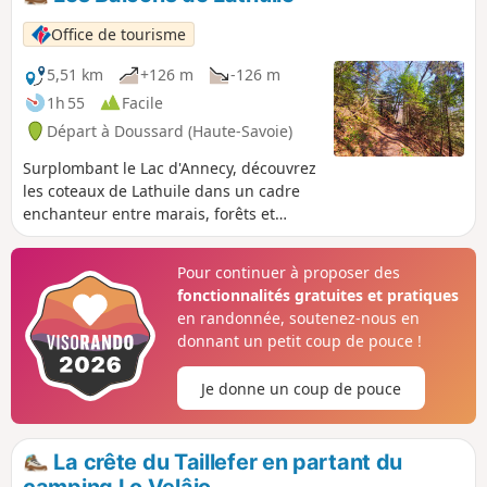
Office de tourisme
5,51 km
+126 m
-126 m
1h 55
Facile
Départ à Doussard (Haute-Savoie)
Surplombant le Lac d'Annecy, découvrez
les coteaux de Lathuile dans un cadre
enchanteur entre marais, forêts et
champs.
Pour continuer à proposer des
fonctionnalités gratuites et pratiques
en randonnée, soutenez-nous en
donnant un petit coup de pouce !
Je donne un coup de pouce
La crête du Taillefer en partant du