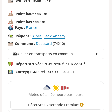
Dénivelé négatif :
- 14 m
Point haut :
461 m
Point bas :
447 m
Pays :
France
Régions :
Alpes
,
Lac d'Annecy
Commune :
Doussard
(74210)
Y aller en transports en commun
Départ/Arrivée :
N 45.78503° / E 6.22701°
Carte(s) IGN :
Ref. 3431OT, 3431OTR
Météo détaillée heure par heure
Découvrez Visorando Premium