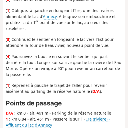
(
1
) Obliquez à gauche en longeant l'Ire, une des rivières
alimentant le Lac d'
Annecy
. Atteignez son embouchure et
er
profitez ici du 1
point de vue sur le lac, au cœur des
roselières.
(
3
) Continuez le sentier en longeant le lac vers l'Est pour
atteindre la Tour de Beauvivier, nouveau point de vue.
(
4
) Poursuivez la boucle en suivant le sentier qui part
derrière la tour. Longez sur sa rive gauche la rivière de l'Eau
Morte. Opérez un virage à 90° pour revenir au carrefour de
la passerelle.
(
1
) Reprenez à gauche le trajet de l'aller pour revenir
aisément au parking de la réserve naturelle (
D/A
).
Points de passage
D/A
: km 0 - alt. 461 m - Parking de la réserve naturelle
1
: km 0.84 - alt. 451 m - Passerelle sur l' -
Ire (rivière) -
Affluent du lac d'Annecy