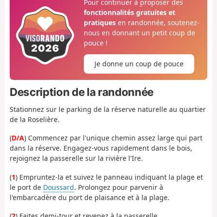
Pour continuer à proposer des
fonctionnalités gratuites et
pratiques
en randonnée, soutenez-
nous en donnant un petit coup de
pouce !
Je donne un coup de pouce
Description de la randonnée
Stationnez sur le parking de la réserve naturelle au quartier
de la Roselière.
(
D/A
) Commencez par l'unique chemin assez large qui part
dans la réserve. Engagez-vous rapidement dans le bois,
rejoignez la passerelle sur la rivière l'Ire.
(
1
) Empruntez-la et suivez le panneau indiquant la plage et
le port de
Doussard
. Prolongez pour parvenir à
l'embarcadère du port de plaisance et à la plage.
(
2
) Faites demi-tour et revenez à la passerelle.