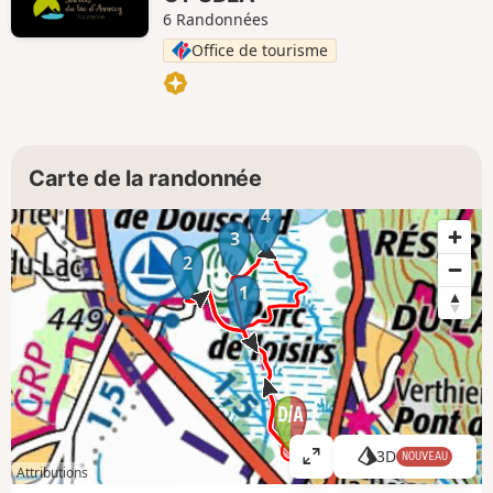
6 Randonnées
Office de tourisme
Carte de la randonnée
4
3
2
1
3D
NOUVEAU
A
Attributions
ff