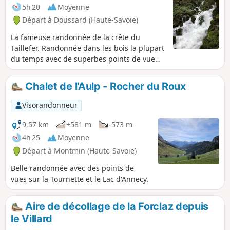
5h 20
Moyenne
Départ à Doussard (Haute-Savoie)
La fameuse randonnée de la crête du
Taillefer. Randonnée dans les bois la plupart
du temps avec de superbes points de vue
sur le lac, les montagnes. Montée raide vers
l'oratoire mais pas de difficulté technique en
Chalet de l'Aulp - Rocher du Roux
particulier. Quelques passages peuvent être
glissants par temps de pluie.
Visorandonneur
9,57 km
+581 m
-573 m
4h 25
Moyenne
Départ à Montmin (Haute-Savoie)
Belle randonnée avec des points de
vues sur la Tournette et le Lac d'Annecy.
Aire de décollage de la Forclaz depuis
le Villard