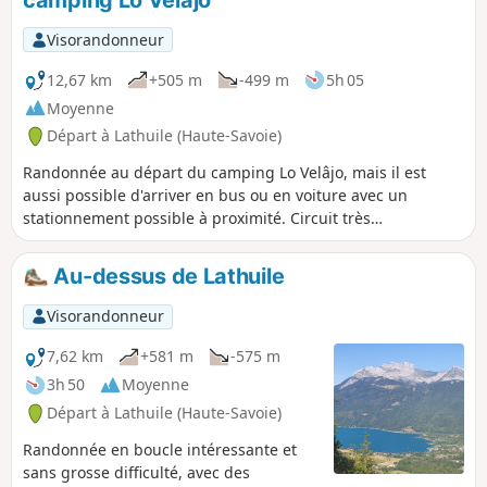
camping Lo Velâjo
Visorandonneur
12,67 km
+505 m
-499 m
5h 05
Moyenne
Départ à Lathuile (Haute-Savoie)
Randonnée au départ du camping Lo Velâjo, mais il est
aussi possible d'arriver en bus ou en voiture avec un
stationnement possible à proximité. Circuit très
sympathique qui peut vous occuper sur la demi-journée ou
la journée (il y a plusieurs endroits pour pique-niquer) avec
Au-dessus de Lathuile
de jolis points de vue sur le Lac d'Annecy. La majeure partie
du tracé se situe dans les bois, donc vous serez à l'abri du
Visorandonneur
soleil en cas de fortes chaleurs.
7,62 km
+581 m
-575 m
3h 50
Moyenne
Départ à Lathuile (Haute-Savoie)
Randonnée en boucle intéressante et
sans grosse difficulté, avec des